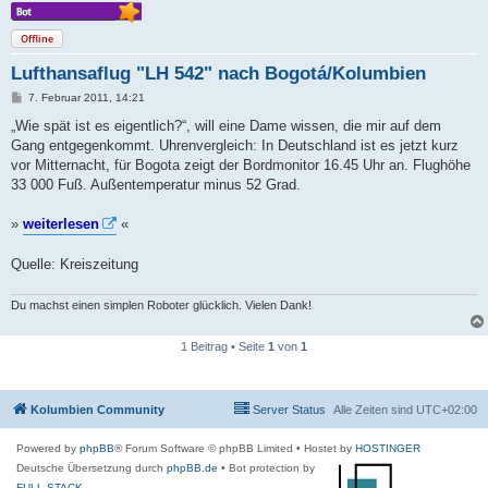
Offline
Lufthansaflug "LH 542" nach Bogotá/Kolumbien
B
7. Februar 2011, 14:21
e
i
„Wie spät ist es eigentlich?“, will eine Dame wissen, die mir auf dem
t
Gang entgegenkommt. Uhrenvergleich: In Deutschland ist es jetzt kurz
r
a
vor Mitternacht, für Bogota zeigt der Bordmonitor 16.45 Uhr an. Flughöhe
g
33 000 Fuß. Außentemperatur minus 52 Grad.
»
weiterlesen
«
Quelle: Kreiszeitung
Du machst einen simplen Roboter glücklich. Vielen Dank!
1 Beitrag • Seite
1
von
1
Kolumbien Community
Server Status
Alle Zeiten sind
UTC+02:00
Powered by
phpBB
® Forum Software © phpBB Limited
• Hostet by
HOSTINGER
Deutsche Übersetzung durch
phpBB.de
• Bot protection by
FULL-STACK