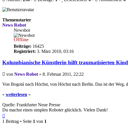
Themenstarter
News Robot
Newsbot
Offline
Beiträge:
16425
Registriert:
3. März 2010, 03:16
Kolumbianische Künstlerin hilft traumatisierten Kin
Beitrag
von
News Robot
»
8. Februar 2011, 22:22
Von Bogotá nach Höchst, von Höchst nach Berlin. Das ist der Weg, de
»
weiterlesen
«
Quelle: Frankfurter Neue Presse
Du machst einen simplen Roboter glücklich. Vielen Dank!
Nach
oben
1 Beitrag • Seite
1
von
1