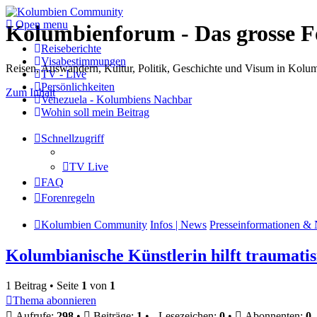
Open menu
Kolumbienforum - Das grosse 
Reiseberichte
Visabestimmungen
Reisen, Auswandern, Kultur, Politik, Geschichte und Visum in Kol
TV - Live
Persönlichkeiten
Zum Inhalt
Venezuela - Kolumbiens Nachbar
Wohin soll mein Beitrag
Schnellzugriff
TV Live
FAQ
Forenregeln
Kolumbien Community
Infos | News
Presseinformationen & 
Kolumbianische Künstlerin hilft traumati
1 Beitrag • Seite
1
von
1
Thema abonnieren
Aufrufe:
298
•
Beiträge:
1
•
Lesezeichen:
0
•
Abonnenten:
0