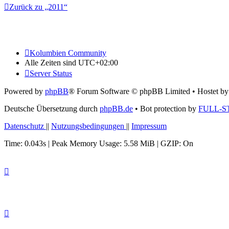
Zurück zu „2011“
Kolumbien Community
Alle Zeiten sind
UTC+02:00
Server Status
Powered by
phpBB
® Forum Software © phpBB Limited
• Hostet b
Deutsche Übersetzung durch
phpBB.de
• Bot protection by
FULL-S
Datenschutz
||
Nutzungsbedingungen
||
Impressum
Time: 0.043s
| Peak Memory Usage: 5.58 MiB | GZIP: On