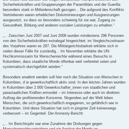
Sicherheitskräften und Gruppierungen der Paramilitärs und der Guerilla
besonders stark in Mitleidenschaft gezogen... Die aufgrund des Konflikts
Vertriebenen waren erheblichen Diskriminierungen und Ausgrenzungen
ausgesetzt, so dass es besonders schwierig für sie war, Zugang zu
Gesundheit, Bildung und anderen sozialen Leistungen zu erhalten.“
„... Zwischen Juni 2007 und Juni 2008 wurden mindestens 296 Personen
von den Sicherheitskräften extralegal hingerichtet; im Vergleichszeitraum
des Vorjahres waren es 287. Die Militärgerichtsbarkeit erklärte sich in
vielen dieser Fälle für zuständig... Im November erklärte die UN-
Hochkommissarin für Menschenrechte während eines Besuchs in
Kolumbien, dass staatliche Morde offenbar weit verbreitet seien und
systematisch durchgeführt würden.“
Besonders erwähnt werden soll hier noch die Situation von Menschen in
Kolumbien, d ie gewerkschaftlich aktiv sind. In den letzten Jahren wurden
in Kolumbien über 2.000 Gewerkschafter_innen von staatlichen und
parastaatlichen Kräften ermordet – im Interesse oder auch im direkten
Auftrag der profitierenden Konzerne. Nirgendwo auf der Welt leben
Menschen, die sich gewerkschaftlich engagieren, so gefährlich wie in
Kolumbien. Und diese Situation hat sich in jüngster Zeit keineswegs
verbessert – im Gegenteil. Der Amnesty-Bericht:
„... Im Berichtsjahr war eine Zunahme der Drohungen gegen
Menschenrechtsverteidiger und ein Anstieg der Morde an