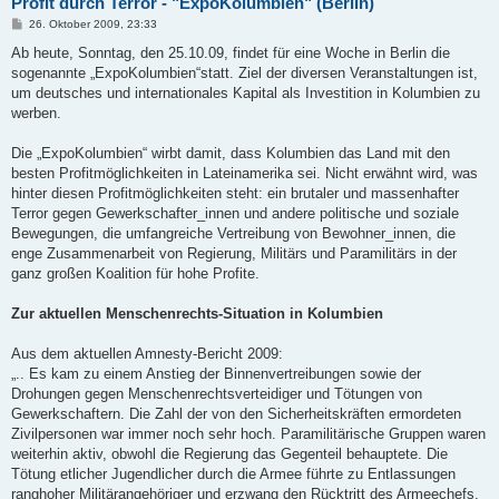
Profit durch Terror - "ExpoKolumbien" (Berlin)
B
26. Oktober 2009, 23:33
e
i
Ab heute, Sonntag, den 25.10.09, findet für eine Woche in Berlin die
t
sogenannte „ExpoKolumbien“statt. Ziel der diversen Veranstaltungen ist,
r
a
um deutsches und internationales Kapital als Investition in Kolumbien zu
g
werben.
Die „ExpoKolumbien“ wirbt damit, dass Kolumbien das Land mit den
besten Profitmöglichkeiten in Lateinamerika sei. Nicht erwähnt wird, was
hinter diesen Profitmöglichkeiten steht: ein brutaler und massenhafter
Terror gegen Gewerkschafter_innen und andere politische und soziale
Bewegungen, die umfangreiche Vertreibung von Bewohner_innen, die
enge Zusammenarbeit von Regierung, Militärs und Paramilitärs in der
ganz großen Koalition für hohe Profite.
Zur aktuellen Menschenrechts-Situation in Kolumbien
Aus dem aktuellen Amnesty-Bericht 2009:
„.. Es kam zu einem Anstieg der Binnenvertreibungen sowie der
Drohungen gegen Menschenrechtsverteidiger und Tötungen von
Gewerkschaftern. Die Zahl der von den Sicherheitskräften ermordeten
Zivilpersonen war immer noch sehr hoch. Paramilitärische Gruppen waren
weiterhin aktiv, obwohl die Regierung das Gegenteil behauptete. Die
Tötung etlicher Jugendlicher durch die Armee führte zu Entlassungen
ranghoher Militärangehöriger und erzwang den Rücktritt des Armeechefs,