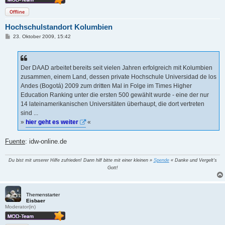
Offline
Hochschulstandort Kolumbien
B
23. Oktober 2009, 15:42
e
i
t
r
a
Der DAAD arbeitet bereits seit vielen Jahren erfolgreich mit Kolumbien
g
zusammen, einem Land, dessen private Hochschule Universidad de los
Andes (Bogotá) 2009 zum dritten Mal in Folge im Times Higher
Education Ranking unter die ersten 500 gewählt wurde - eine der nur
14 lateinamerikanischen Universitäten überhaupt, die dort vertreten
sind ...
»
hier geht es weiter
«
Fuente
: idw-online.de
Du bist mit unserer Hilfe zufrieden! Dann hilf bitte mit einer kleinen »
Spende
« Danke und Vergelt's
Gott!
Themenstarter
Eisbaer
Moderator(in)