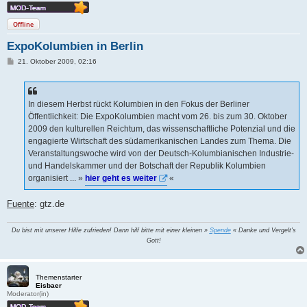
Offline
ExpoKolumbien in Berlin
B
21. Oktober 2009, 02:16
e
i
t
r
a
In diesem Herbst rückt Kolumbien in den Fokus der Berliner
g
Öffentlichkeit: Die ExpoKolumbien macht vom 26. bis zum 30. Oktober
2009 den kulturellen Reichtum, das wissenschaftliche Potenzial und die
engagierte Wirtschaft des südamerikanischen Landes zum Thema. Die
Veranstaltungswoche wird von der Deutsch-Kolumbianischen Industrie-
und Handelskammer und der Botschaft der Republik Kolumbien
organisiert ... »
hier geht es weiter
«
Fuente
: gtz.de
Du bist mit unserer Hilfe zufrieden! Dann hilf bitte mit einer kleinen »
Spende
« Danke und Vergelt's
Gott!
Themenstarter
Eisbaer
Moderator(in)