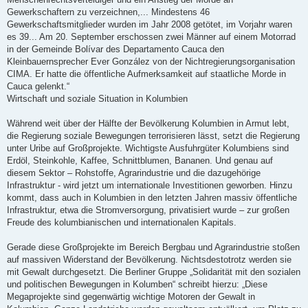
Gewerkschaftern zu verzeichnen,... Mindestens 46
Gewerkschaftsmitglieder wurden im Jahr 2008 getötet, im Vorjahr waren
es 39... Am 20. September erschossen zwei Männer auf einem Motorrad
in der Gemeinde Bolívar des Departamento Cauca den
Kleinbauernsprecher Ever González von der Nichtregierungsorganisation
CIMA. Er hatte die öffentliche Aufmerksamkeit auf staatliche Morde in
Cauca gelenkt.“
Wirtschaft und soziale Situation in Kolumbien
Während weit über der Hälfte der Bevölkerung Kolumbien in Armut lebt,
die Regierung soziale Bewegungen terrorisieren lässt, setzt die Regierung
unter Uribe auf Großprojekte. Wichtigste Ausfuhrgüter Kolumbiens sind
Erdöl, Steinkohle, Kaffee, Schnittblumen, Bananen. Und genau auf
diesem Sektor – Rohstoffe, Agrarindustrie und die dazugehörige
Infrastruktur - wird jetzt um internationale Investitionen geworben. Hinzu
kommt, dass auch in Kolumbien in den letzten Jahren massiv öffentliche
Infrastruktur, etwa die Stromversorgung, privatisiert wurde – zur großen
Freude des kolumbianischen und internationalen Kapitals.
Gerade diese Großprojekte im Bereich Bergbau und Agrarindustrie stoßen
auf massiven Widerstand der Bevölkerung. Nichtsdestotrotz werden sie
mit Gewalt durchgesetzt. Die Berliner Gruppe „Solidarität mit den sozialen
und politischen Bewegungen in Kolumben“ schreibt hierzu: „Diese
Megaprojekte sind gegenwärtig wichtige Motoren der Gewalt in