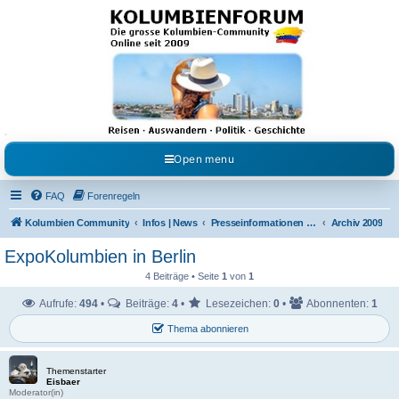
Kolumbienforum - Das
grosse Forum der
Freunde Kolumbiens
Reisen, Auswandern, Kultur, Politik, Geschichte und Visum in Kolumbien und Venezuela.
Austausch, Erfahrungen und Gemeinschaft im Kolumbienforum
Open menu
FAQ
Forenregeln
Kolumbien Community
Infos | News
Presseinformationen & Neuigkeiten
Archiv 2009
ExpoKolumbien in Berlin
4 Beiträge • Seite
1
von
1
Aufrufe:
494
•
Beiträge:
4
•
Lesezeichen:
0
•
Abonnenten:
1
Thema abonnieren
Themenstarter
Eisbaer
Moderator(in)