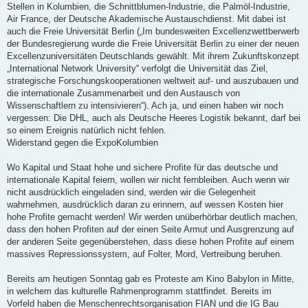
Stellen in Kolumbien, die Schnittblumen-Industrie, die Palmöl-Industrie,
Air France, der Deutsche Akademische Austauschdienst. Mit dabei ist
auch die Freie Universität Berlin („Im bundesweiten Excellenzwettberwerb
der Bundesregierung wurde die Freie Universität Berlin zu einer der neuen
Excellenzuniversitäten Deutschlands gewählt. Mit ihrem Zukunftskonzept
„International Network University“ verfolgt die Universität das Ziel,
strategische Forschungskooperationen weltweit auf- und auszubauen und
die internationale Zusammenarbeit und den Austausch von
Wissenschaftlern zu intensivieren“). Ach ja, und einen haben wir noch
vergessen: Die DHL, auch als Deutsche Heeres Logistik bekannt, darf bei
so einem Ereignis natürlich nicht fehlen.
Widerstand gegen die ExpoKolumbien
Wo Kapital und Staat hohe und sichere Profite für das deutsche und
internationale Kapital feiern, wollen wir nicht fernbleiben. Auch wenn wir
nicht ausdrücklich eingeladen sind, werden wir die Gelegenheit
wahrnehmen, ausdrücklich daran zu erinnern, auf wessen Kosten hier
hohe Profite gemacht werden! Wir werden unüberhörbar deutlich machen,
dass den hohen Profiten auf der einen Seite Armut und Ausgrenzung auf
der anderen Seite gegenüberstehen, dass diese hohen Profite auf einem
massives Repressionssystem, auf Folter, Mord, Vertreibung beruhen.
Bereits am heutigen Sonntag gab es Proteste am Kino Babylon in Mitte,
in welchem das kulturelle Rahmenprogramm stattfindet. Bereits im
Vorfeld haben die Menschenrechtsorganisation FIAN und die IG Bau