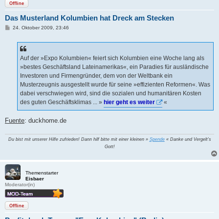
Offline
Das Musterland Kolumbien hat Dreck am Stecken
B
24. Oktober 2009, 23:46
e
i
t
r
a
Auf der »Expo Kolumbien« feiert sich Kolumbien eine Woche lang als
g
»bestes Geschäftsland Lateinamerikas«, ein Paradies für ausländische
Investoren und Firmengründer, dem von der Weltbank ein
Musterzeugnis ausgestellt wurde für seine »effizienten Reformen«. Was
dabei verschwiegen wird, sind die sozialen und humanitären Kosten
des guten Geschäftsklimas ... »
hier geht es weiter
«
Fuente
: duckhome.de
Du bist mit unserer Hilfe zufrieden! Dann hilf bitte mit einer kleinen »
Spende
« Danke und Vergelt's
Gott!
Themenstarter
Eisbaer
Moderator(in)
Offline