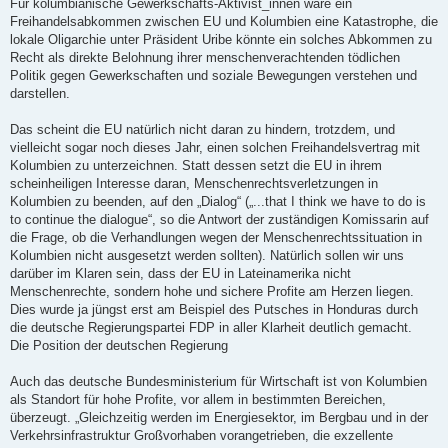
Für kolumbianische Gewerkschafts-Aktivist_innen wäre ein
Freihandelsabkommen zwischen EU und Kolumbien eine Katastrophe, die
lokale Oligarchie unter Präsident Uribe könnte ein solches Abkommen zu
Recht als direkte Belohnung ihrer menschenverachtenden tödlichen
Politik gegen Gewerkschaften und soziale Bewegungen verstehen und
darstellen.
Das scheint die EU natürlich nicht daran zu hindern, trotzdem, und
vielleicht sogar noch dieses Jahr, einen solchen Freihandelsvertrag mit
Kolumbien zu unterzeichnen. Statt dessen setzt die EU in ihrem
scheinheiligen Interesse daran, Menschenrechtsverletzungen in
Kolumbien zu beenden, auf den „Dialog“ („...that I think we have to do is
to continue the dialogue“, so die Antwort der zuständigen Komissarin auf
die Frage, ob die Verhandlungen wegen der Menschenrechtssituation in
Kolumbien nicht ausgesetzt werden sollten). Natürlich sollen wir uns
darüber im Klaren sein, dass der EU in Lateinamerika nicht
Menschenrechte, sondern hohe und sichere Profite am Herzen liegen.
Dies wurde ja jüngst erst am Beispiel des Putsches in Honduras durch
die deutsche Regierungspartei FDP in aller Klarheit deutlich gemacht.
Die Position der deutschen Regierung
Auch das deutsche Bundesministerium für Wirtschaft ist von Kolumbien
als Standort für hohe Profite, vor allem in bestimmten Bereichen,
überzeugt. „Gleichzeitig werden im Energiesektor, im Bergbau und in der
Verkehrsinfrastruktur Großvorhaben vorangetrieben, die exzellente