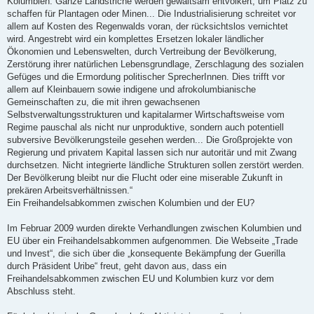
Kolumbien. Ganze Landstriche werden gewaltsam entvölkert, um Platz zu
schaffen für Plantagen oder Minen... Die Industrialisierung schreitet vor
allem auf Kosten des Regenwalds voran, der rücksichtslos vernichtet
wird. Angestrebt wird ein komplettes Ersetzen lokaler ländlicher
Ökonomien und Lebenswelten, durch Vertreibung der Bevölkerung,
Zerstörung ihrer natürlichen Lebensgrundlage, Zerschlagung des sozialen
Gefüges und die Ermordung politischer SprecherInnen. Dies trifft vor
allem auf Kleinbauern sowie indigene und afrokolumbianische
Gemeinschaften zu, die mit ihren gewachsenen
Selbstverwaltungsstrukturen und kapitalarmer Wirtschaftsweise vom
Regime pauschal als nicht nur unproduktive, sondern auch potentiell
subversive Bevölkerungsteile gesehen werden... Die Großprojekte von
Regierung und privatem Kapital lassen sich nur autoritär und mit Zwang
durchsetzen. Nicht integrierte ländliche Strukturen sollen zerstört werden.
Der Bevölkerung bleibt nur die Flucht oder eine miserable Zukunft in
prekären Arbeitsverhältnissen.“
Ein Freihandelsabkommen zwischen Kolumbien und der EU?
Im Februar 2009 wurden direkte Verhandlungen zwischen Kolumbien und
EU über ein Freihandelsabkommen aufgenommen. Die Webseite „Trade
und Invest“, die sich über die „konsequente Bekämpfung der Guerilla
durch Präsident Uribe“ freut, geht davon aus, dass ein
Freihandelsabkommen zwischen EU und Kolumbien kurz vor dem
Abschluss steht.