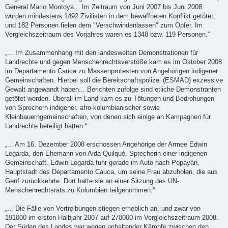
General Mario Montoya... Im Zeitraum von Juni 2007 bis Juni 2008
wurden mindestens 1492 Zivilisten in dem bewaffneten Konflikt getötet,
und 182 Personen fielen dem "Verschwindenlassen" zum Opfer. Im
Vergleichszeitraum des Vorjahres waren es 1348 bzw. 119 Personen.“
„... Im Zusammenhang mit den landesweiten Demonstrationen für
Landrechte und gegen Menschenrechtsverstöße kam es im Oktober 2008
im Departamento Cauca zu Massenprotesten von Angehörigen indigener
Gemeinschaften. Hierbei soll die Bereitschaftspolizei (ESMAD) exzessive
Gewalt angewandt haben... Berichten zufolge sind etliche Demonstranten
getötet worden. Überall im Land kam es zu Tötungen und Bedrohungen
von Sprechern indigener, afro-kolumbianischer sowie
Kleinbauerngemeinschaften, von denen sich einige an Kampagnen für
Landrechte beteiligt hatten.“
„... Am 16. Dezember 2008 erschossen Angehörige der Armee Edwin
Legarda, den Ehemann von Aida Quilqué, Sprecherin einer indigenen
Gemeinschaft. Edwin Legarda fuhr gerade im Auto nach Popayán,
Hauptstadt des Departamento Cauca, um seine Frau abzuholen, die aus
Genf zurückkehrte. Dort hatte sie an einer Sitzung des UN-
Menschenrechtsrats zu Kolumbien teilgenommen.“
„... Die Fälle von Vertreibungen stiegen erheblich an, und zwar von
191000 im ersten Halbjahr 2007 auf 270000 im Vergleichszeitraum 2008.
Der Süden des Landes war wegen anhaltender Kämpfe zwischen den