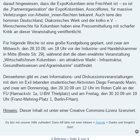
darauf hingewiesen, dass die ExpoKolumbien eine Frechheit ist – so ist
die „Partnerorganisation“ der ExpoKolumbien, Asocolflores, für massive
Verletzungen von Arbeiter_innen-Rechten bekannt. Auch terre des
hommes Deutschland, Diakonisches Werk und der kolko e.V. -
Menschenrechte für Kolumbien haben eine Pressemitteilung mit scharfer
Kritik an dieser Veranstaltung veröffentlicht.
Für folgende Woche ist eine große Kundgebung geplant, und zwar am
Mittwoch, den 28.10.09, um 18 Uhr vor der Industrie- und Handelskammer
in Mitte (Breite Str. 29), während dort die oben erwähnte Veranstaltung
„Wirtschaftsforum Kolumbien - ein attraktiver Markt - Infrastruktur,
Gesundheitswesen und Agrarindustrie“ stattfindet.
Desweiteren gibt es zwei Informations- und Diskussionsveranstaltungen
mit dem im Exil lebenden studentischen Aktivisten Diego Fernando Marin,
und zwar am Donnerstag, den 29.10.09 um 12 Uhr im Roten Café an der
FU (Harnackstr. 1a, U-Bhf Thielplatz) und am Freitag, den 30.10.09 um 19
Uhr (Franz-Mehring-Platz 1, Berlin-FHain).
Hinweis
: Dieser Inhalt ist unter einer Creative Commons-Lizenz lizenziert.
Du bist mit unserer Hilfe zufrieden! Dann hilf bitte mit einer kleinen »
Spende
« Danke und Vergelt's
Gott!
4 Beiträge • Seite
1
von
1