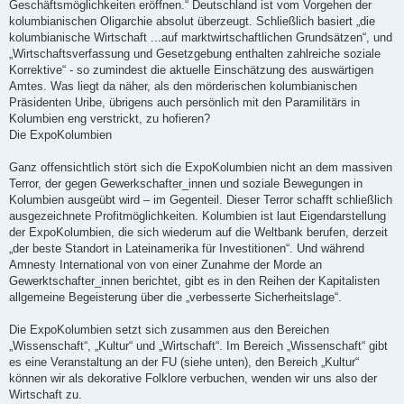
Geschäftsmöglichkeiten eröffnen.“ Deutschland ist vom Vorgehen der
kolumbianischen Oligarchie absolut überzeugt. Schließlich basiert „die
kolumbianische Wirtschaft ...auf marktwirtschaftlichen Grundsätzen“, und
„Wirtschaftsverfassung und Gesetzgebung enthalten zahlreiche soziale
Korrektive“ - so zumindest die aktuelle Einschätzung des auswärtigen
Amtes. Was liegt da näher, als den mörderischen kolumbianischen
Präsidenten Uribe, übrigens auch persönlich mit den Paramilitärs in
Kolumbien eng verstrickt, zu hofieren?
Die ExpoKolumbien
Ganz offensichtlich stört sich die ExpoKolumbien nicht an dem massiven
Terror, der gegen Gewerkschafter_innen und soziale Bewegungen in
Kolumbien ausgeübt wird – im Gegenteil. Dieser Terror schafft schließlich
ausgezeichnete Profitmöglichkeiten. Kolumbien ist laut Eigendarstellung
der ExpoKolumbien, die sich wiederum auf die Weltbank berufen, derzeit
„der beste Standort in Lateinamerika für Investitionen“. Und während
Amnesty International von von einer Zunahme der Morde an
Gewerktschafter_innen berichtet, gibt es in den Reihen der Kapitalisten
allgemeine Begeisterung über die „verbesserte Sicherheitslage“.
Die ExpoKolumbien setzt sich zusammen aus den Bereichen
„Wissenschaft“, „Kultur“ und „Wirtschaft“. Im Bereich „Wissenschaft“ gibt
es eine Veranstaltung an der FU (siehe unten), den Bereich „Kultur“
können wir als dekorative Folklore verbuchen, wenden wir uns also der
Wirtschaft zu.