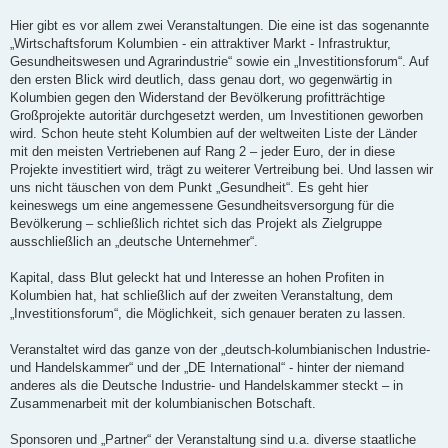
Hier gibt es vor allem zwei Veranstaltungen. Die eine ist das sogenannte
„Wirtschaftsforum Kolumbien - ein attraktiver Markt - Infrastruktur,
Gesundheitswesen und Agrarindustrie“ sowie ein „Investitionsforum“. Auf
den ersten Blick wird deutlich, dass genau dort, wo gegenwärtig in
Kolumbien gegen den Widerstand der Bevölkerung profitträchtige
Großprojekte autoritär durchgesetzt werden, um Investitionen geworben
wird. Schon heute steht Kolumbien auf der weltweiten Liste der Länder
mit den meisten Vertriebenen auf Rang 2 – jeder Euro, der in diese
Projekte investitiert wird, trägt zu weiterer Vertreibung bei. Und lassen wir
uns nicht täuschen von dem Punkt „Gesundheit“. Es geht hier
keineswegs um eine angemessene Gesundheitsversorgung für die
Bevölkerung – schließlich richtet sich das Projekt als Zielgruppe
ausschließlich an „deutsche Unternehmer“.
Kapital, dass Blut geleckt hat und Interesse an hohen Profiten in
Kolumbien hat, hat schließlich auf der zweiten Veranstaltung, dem
„Investitionsforum“, die Möglichkeit, sich genauer beraten zu lassen.
Veranstaltet wird das ganze von der „deutsch-kolumbianischen Industrie-
und Handelskammer“ und der „DE International“ - hinter der niemand
anderes als die Deutsche Industrie- und Handelskammer steckt – in
Zusammenarbeit mit der kolumbianischen Botschaft.
Sponsoren und „Partner“ der Veranstaltung sind u.a. diverse staatliche