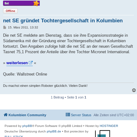
Offline
net SE gründet Tochtergesellschaft in Kolumbien
B
15. März 2011, 13:32
e
i
Die net SE meldete am Dienstag, dass sie ihre Expansionsstrategie in
t
Südamerika mit der Gründung einer Tochtergesellschaft in Kolumbien
r
a
fortsetzt. Den Angaben zufolge hält die net SE an der neuen Gesellschaft
g
Tasnet 75,1 Prozent der Anteile über ihre Tochter Micronet International.
»
weiterlesen
«
Quelle: Wallstreet Online
Du machst einen simplen Roboter glücklich. Vielen Dank!
1 Beitrag • Seite
1
von
1
Kolumbien Community
Server Status
Alle Zeiten sind
UTC+02:00
Powered by
phpBB
® Forum Software © phpBB Limited
• Hostet by
HOSTINGER
Deutsche Übersetzung durch
phpBB.de
• Bot protection by
FULL-STACK