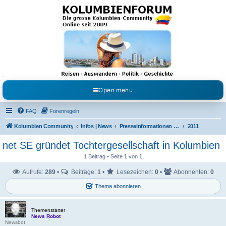
Kolumbienforum - Das
grosse Forum der
Freunde Kolumbiens
Reisen, Auswandern, Kultur, Politik, Geschichte und Visum in Kolumbien und Venezuela.
Austausch, Erfahrungen und Gemeinschaft im Kolumbienforum
Open menu
FAQ
Forenregeln
Kolumbien Community
Infos | News
Presseinformationen & Neuigkeiten
2011
net SE gründet Tochtergesellschaft in Kolumbien
1 Beitrag • Seite
1
von
1
Aufrufe:
289
•
Beiträge:
1
•
Lesezeichen:
0
•
Abonnenten:
0
Thema abonnieren
Themenstarter
News Robot
Newsbot