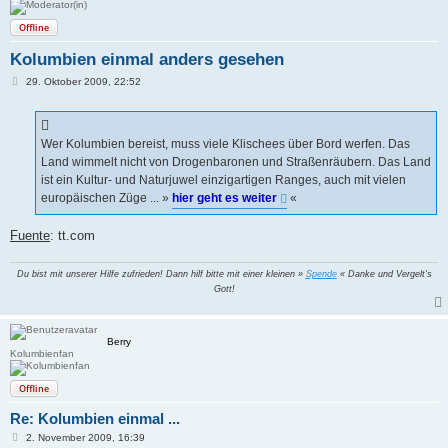
Offline
Kolumbien einmal anders gesehen
B
29. Oktober 2009, 22:52
e
i
t
r
a
Wer Kolumbien bereist, muss viele Klischees über Bord werfen. Das
g
Land wimmelt nicht von Drogenbaronen und Straßenräubern. Das Land
ist ein Kultur- und Naturjuwel einzigartigen Ranges, auch mit vielen
europäischen Züge ... »
hier geht es weiter
«
Fuente
: tt.com
Du bist mit unserer Hilfe zufrieden! Dann hilf bitte mit einer kleinen »
Spende
« Danke und Vergelt's
Gott!
Berry
Kolumbienfan
Offline
Re: Kolumbien einmal ...
B
2. November 2009, 16:39