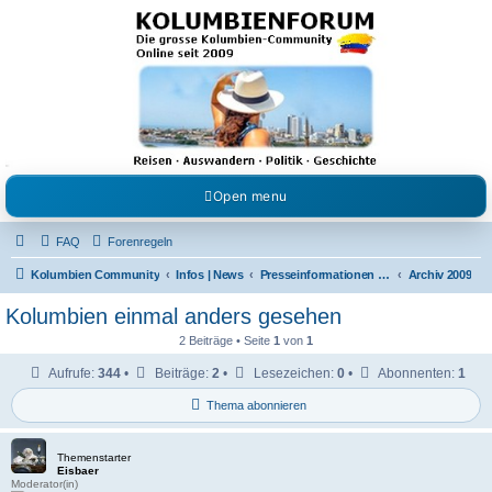
Kolumbienforum - Das
grosse Forum der
Freunde Kolumbiens
Reisen, Auswandern, Kultur, Politik, Geschichte und Visum in Kolumbien und Venezuela.
Austausch, Erfahrungen und Gemeinschaft im Kolumbienforum
Open menu
FAQ
Forenregeln
Kolumbien Community
Infos | News
Presseinformationen & Neuigkeiten
Archiv 2009
Kolumbien einmal anders gesehen
2 Beiträge • Seite
1
von
1
Aufrufe:
344
•
Beiträge:
2
•
Lesezeichen:
0
•
Abonnenten:
1
Thema abonnieren
Themenstarter
Eisbaer
Moderator(in)