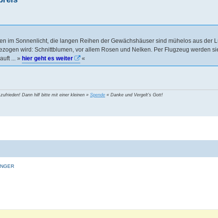
en im Sonnenlicht, die langen Reihen der Gewächshäuser sind mühelos aus der Lu
 gezogen wird: Schnittblumen, vor allem Rosen und Nelken. Per Flugzeug werden si
uft ... »
hier geht es weiter
«
 zufrieden! Dann hilf bitte mit einer kleinen »
Spende
« Danke und Vergelt's Gott!
INGER