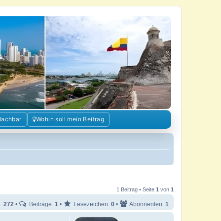
Nachbar
Wohin soll mein Beitrag
1 Beitrag • Seite
1
von
1
e:
272
•
Beiträge:
1
•
Lesezeichen:
0
•
Abonnenten:
1