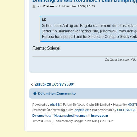
B
von
Eisbaer
»
1. November 2009, 20:35
e
i
t
r
a
Schon beim Anflug auf Bogotá schimmern die Plastikplan
g
Jeder Kolumbianer kennt das Bild, jeder weiß, was dort
Europa transportiert und für 30 bis 50 Cent pro Stück verka
Fuente
: Spiegel
Du bist mit unserer Hilfe
Zurück zu „Archiv 2009“
Kolumbien Community
Powered by
phpBB
® Forum Software © phpBB Limited
• Hostet by
HOST
Deutsche Übersetzung durch
phpBB.de
• Bot protection by
FULL-STACK
Datenschutz
||
Nutzungsbedingungen
||
Impressum
Time: 0.039s
| Peak Memory Usage: 5.55 MiB | GZIP: On