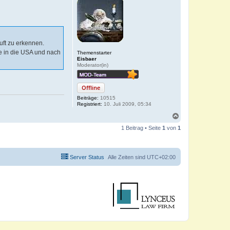
ft zu erkennen.
e in die USA und nach
Themenstarter
Eisbaer
Moderator(in)
Offline
Beiträge:
10515
Registriert:
10. Juli 2009, 05:34
N
a
1 Beitrag • Seite
1
von
1
c
h
o
b
Server Status
Alle Zeiten sind
UTC+02:00
e
n