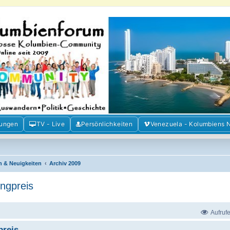
m der Freunde Kolumbiens
ien und Venezuela. Austausch, Erfahrungen und Gemeinschaft im Kolumbienforum
mungen
TV - Live
Persönlichkeiten
Venezuela - Kolumbiens 
n & Neuigkeiten
Archiv 2009
ngpreis
Aufruf
reis