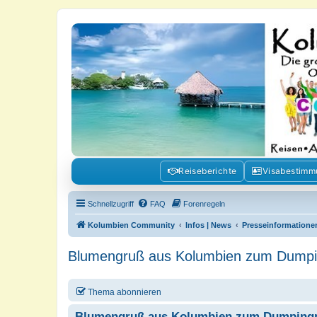
Kolumbienforum - Das grosse Foru
Reisen, Auswandern, Kultur, Politik, Geschichte und Visum in Kolumb
Reiseberichte
Visabestim
Schnellzugriff
FAQ
Forenregeln
Kolumbien Community
Infos | News
Presseinformatione
Blumengruß aus Kolumbien zum Dumpi
Thema abonnieren
Blumengruß aus Kolumbien zum Dumpingp