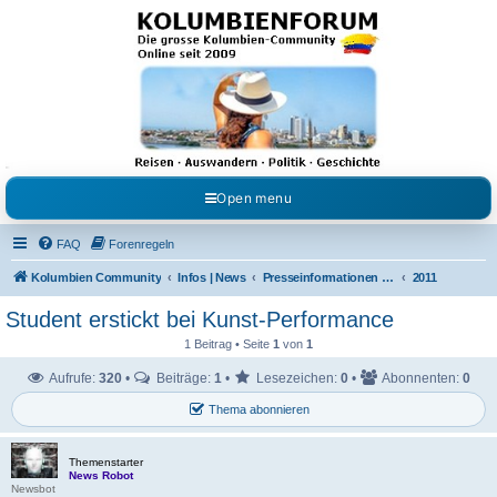
Kolumbienforum - Das
grosse Forum der
Freunde Kolumbiens
Reisen, Auswandern, Kultur, Politik, Geschichte und Visum in Kolumbien und Venezuela.
Austausch, Erfahrungen und Gemeinschaft im Kolumbienforum
Open menu
FAQ
Forenregeln
Kolumbien Community
Infos | News
Presseinformationen & Neuigkeiten
2011
Student erstickt bei Kunst-Performance
1 Beitrag • Seite
1
von
1
Aufrufe:
320
•
Beiträge:
1
•
Lesezeichen:
0
•
Abonnenten:
0
Thema abonnieren
Themenstarter
News Robot
Newsbot