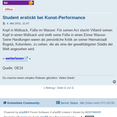
Offline
Student erstickt bei Kunst-Performance
B
4. Mai 2011, 11:47
e
i
Kopf in Müllsack, Füße im Wasser. Für seinen Act steckt Villamil seinen
t
Kopf in einen Müllsack und stellt seine Füße in einen Eimer Wasser.
r
a
Seine Handlungen waren als persönliche Kritik an seiner Heimatstadt
g
Bogotá, Kolumbien, zu sehen. die als eine der gewalttätigsten Städte der
Welt angesehen wird.
»
weiterlesen
«
Quelle: OE24
Du machst einen simplen Roboter glücklich. Vielen Dank!
1 Beitrag • Seite
1
von
1
Kolumbien Community
Server Status
Alle Zeiten sind
UTC+02:00
Powered by
phpBB
® Forum Software © phpBB Limited
• Hostet by
HOSTINGER
Deutsche Übersetzung durch
phpBB.de
• Bot protection by