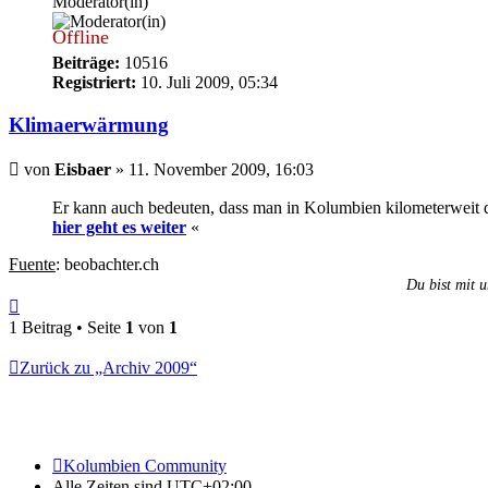
Moderator(in)
Offline
Beiträge:
10516
Registriert:
10. Juli 2009, 05:34
Klimaerwärmung
Beitrag
von
Eisbaer
»
11. November 2009, 16:03
Er kann auch bedeuten, dass man in Kolumbien kilometerweit du
hier geht es weiter
«
Fuente
: beobachter.ch
Du bist mit u
Nach
oben
1 Beitrag • Seite
1
von
1
Zurück zu „Archiv 2009“
Kolumbien Community
Alle Zeiten sind
UTC+02:00