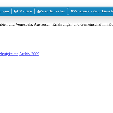
Forum der Freunde Kolumbiens
mungen
TV - Live
Persönlichkeiten
Venezuela - Kolumbiens 
umbien und Venezuela. Austausch, Erfahrungen und Gemeinschaft im 
Neuigkeiten
Archiv 2009