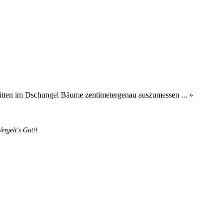
tten im Dschungel Bäume zentimeter­genau aus­zu­messen ... »
rgelt's Gott!