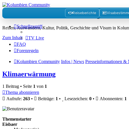
Kolumbienforum - Das grosse 
Reiseberichte
Visabestim
Schnellzugriff
Reisen, Auswandern, Kultur, Politik, Geschichte und Visum in Kol
Zum Inhalt
TV Live
FAQ
Forenregeln
Kolumbien Community
Infos | News
Presseinformationen & 
Klimaerwärmung
1 Beitrag • Seite
1
von
1
Thema abonnieren
Aufrufe:
263
•
Beiträge:
1
•
Lesezeichen:
0
•
Abonnenten:
1
Themenstarter
Eisbaer