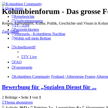
Open menu
Kolumbienforum - Das grosse 
Reiseberichte
Visabestimmungen
Reisen, Auswandern, Kultur, Politik, Geschichte und Visum in Kol
TV - Live
Persönlichkeiten
Zum Inhalt
Venezuela - Kolumbiens Nachbar
Wohin soll mein Beitrag
Schnellzugriff
TV Live
FAQ
Forenregeln
Kolumbien Community
Festland | Allgemeine Fragen
Allgem
Bewerbung für „Sozialen Dienst für ...
2 Beiträge • Seite
1
von
1
Thema abonnieren
Aufrufe:
1642
•
Beiträge:
2
•
Lesezeichen:
0
•
Abonnenten:
1