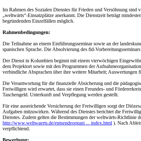
Im Rahmen des Sozialen Dienstes für Frieden und Versöhnung sind v
„weltwärts“-Einsatzplätze anerkannt. Die Dienstzeit beträgt mindeste
begründenden Einzelfällen möglich.
Rahmenbedingungen:
Die Teilnahme an einem Einführungsseminar sowie an der landeskundl
spanischen Sprache. Die Absolvierung des fid-Vorbereitungsseminars 
Der Dienst in Kolumbien beginnt mit einem vierwöchigen Eingewöhnung
dem Projektort sowie mit den Programmen der Aufnahmeorganisation 
verbindliche Absprachen über ihre weitere Mitarbeit; Auswertungen f
Die Verantwortung für die finanzielle Absicherung und die pädagogi
Freiwilligen wird erwartet, dass sie einen Freundes- und Fördererkre
Taschengeld. Unterkunft und Verpflegung werden gestellt.
Für eine ausreichende Versicherung der Freiwilligen sorgt der Diözesa
Aufgaben mitzuwirken. Während des Dienstes berichtet die Freiwilli
Dienstes. Zudem gelten die Bestimmungen der weltwärts-Richtlinie d
http://www.weltwaerts.de/entsendeorgani ... index.html
). Nach Ablei
verpflichtend.
Bewerbung: