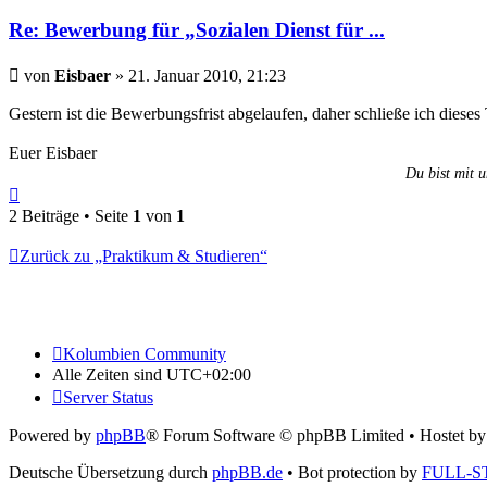
Re: Bewerbung für „Sozialen Dienst für ...
Beitrag
von
Eisbaer
»
21. Januar 2010, 21:23
Gestern ist die Bewerbungsfrist abgelaufen, daher schließe ich diese
Euer Eisbaer
Du bist mit u
Nach
oben
2 Beiträge • Seite
1
von
1
Zurück zu „Praktikum & Studieren“
Kolumbien Community
Alle Zeiten sind
UTC+02:00
Server Status
Powered by
phpBB
® Forum Software © phpBB Limited
• Hostet b
Deutsche Übersetzung durch
phpBB.de
• Bot protection by
FULL-S