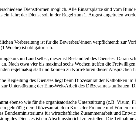
erschiedene Dienstformen möglich. Alle Einsatzplätze sind vom Bundes
ns ein Jahr; der Dienst soll in der Regel zum 1. August angetreten wer
ichen Vorbereitung ist für die Bewerber/-innen verpflichtend; zur Vo
(1 Woche) ist obligatorisch.
skurs im Land selbst; dieser ist Bestandteil des Dienstes. Daran schl
an. Nach etwa vier bis maximal sechs Wochen treffen die Freiwillige
inden regelmäßig statt und können zu Korrekturen dieser Absprachen f
sche Begleitung des Dienstes liegt beim Diözesanrat der Katholiken 
is zur Unterstützung der Eine-Welt-Arbeit des Diözesanrats aufbauen. D
nrat ebenso wie für die organisatorische Unterstützung (z.B. Visum, Flu
ge regelmäßig dem Diözesanrat, dem Kreis der Freunde und Förderer und
es Bundesministeriums für wirtschaftliche Zusammenarbeit und Entwic
stung des Dienstes ist ein Abschlussbericht zu erstellen. Die Teilna