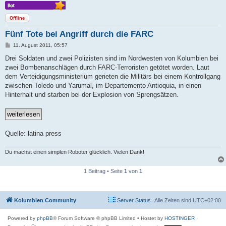
Offline
Fünf Tote bei Angriff durch die FARC
B
11. August 2011, 05:57
e
i
Drei Soldaten und zwei Polizisten sind im Nordwesten von Kolumbien bei
t
zwei Bombenanschlägen durch FARC-Terroristen getötet worden. Laut
r
a
dem Verteidigungsministerium gerieten die Militärs bei einem Kontrollgang
g
zwischen Toledo und Yarumal, im Departemento Antioquia, in einen
Hinterhalt und starben bei der Explosion von Sprengsätzen.
Quelle: latina press
Du machst einen simplen Roboter glücklich. Vielen Dank!
1 Beitrag • Seite
1
von
1
Kolumbien Community
Server Status
Alle Zeiten sind
UTC+02:00
Powered by
phpBB
® Forum Software © phpBB Limited
• Hostet by
HOSTINGER