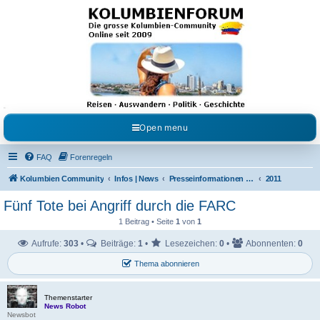
Kolumbienforum - Das
grosse Forum der
Freunde Kolumbiens
Reisen, Auswandern, Kultur, Politik, Geschichte und Visum in Kolumbien und Venezuela.
Austausch, Erfahrungen und Gemeinschaft im Kolumbienforum
Open menu
FAQ
Forenregeln
Kolumbien Community
Infos | News
Presseinformationen & Neuigkeiten
2011
Fünf Tote bei Angriff durch die FARC
1 Beitrag • Seite
1
von
1
Aufrufe:
303
•
Beiträge:
1
•
Lesezeichen:
0
•
Abonnenten:
0
Thema abonnieren
Themenstarter
News Robot
Newsbot