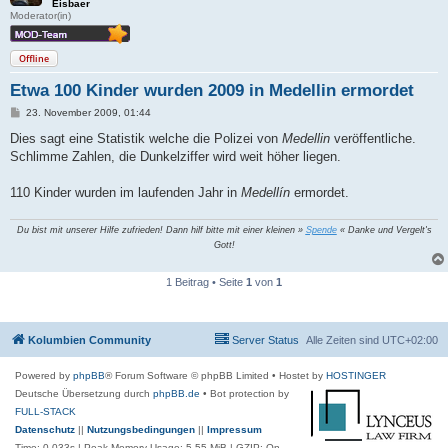
Eisbaer
Moderator(in)
Offline
Etwa 100 Kinder wurden 2009 in Medellin ermordet
B
23. November 2009, 01:44
e
i
Dies sagt eine Statistik welche die Polizei von
Medellin
veröffentliche.
t
Schlimme Zahlen, die Dunkelziffer wird weit höher liegen.
r
a
g
110 Kinder wurden im laufenden Jahr in
Medellín
ermordet.
Du bist mit unserer Hilfe zufrieden! Dann hilf bitte mit einer kleinen »
Spende
« Danke und Vergelt's
Gott!
1 Beitrag • Seite
1
von
1
Kolumbien Community
Server Status
Alle Zeiten sind
UTC+02:00
Powered by
phpBB
® Forum Software © phpBB Limited
• Hostet by
HOSTINGER
Deutsche Übersetzung durch
phpBB.de
• Bot protection by
FULL-STACK
Datenschutz
||
Nutzungsbedingungen
||
Impressum
Time: 0.033s
| Peak Memory Usage: 5.55 MiB | GZIP: On