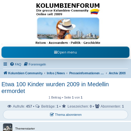
Kolumbienforum - Das
grosse Forum der
Freunde Kolumbiens
Reisen, Auswandern, Kultur, Politik, Geschichte und Visum in Kolumbien und Venezuela.
Austausch, Erfahrungen und Gemeinschaft im Kolumbienforum
Open menu
FAQ
Forenregeln
Kolumbien Community
Infos | News
Presseinformationen & Neuigkeiten
Archiv 2009
Etwa 100 Kinder wurden 2009 in Medellin
ermordet
1 Beitrag • Seite
1
von
1
Aufrufe:
457
•
Beiträge:
1
•
Lesezeichen:
0
•
Abonnenten:
1
Thema abonnieren
Themenstarter