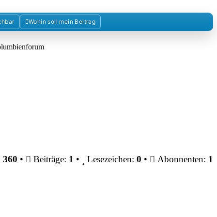
chbar
Wohin soll mein Beitrag
Kolumbienforum
:
360
•
Beiträge:
1
•
Lesezeichen:
0
•
Abonnenten:
1