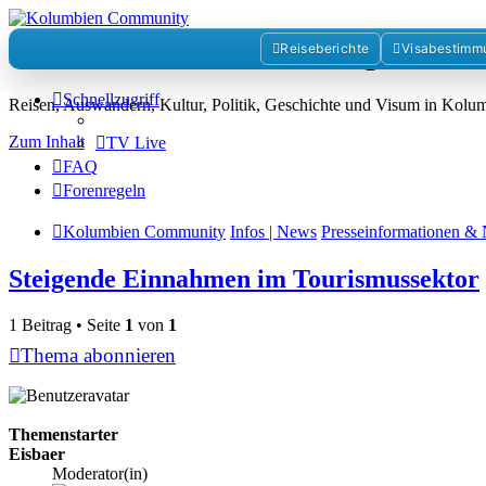
Kolumbienforum - Das grosse 
Reiseberichte
Visabestimm
Schnellzugriff
Reisen, Auswandern, Kultur, Politik, Geschichte und Visum in Kol
Zum Inhalt
TV Live
FAQ
Forenregeln
Kolumbien Community
Infos | News
Presseinformationen & 
Steigende Einnahmen im Tourismussektor
1 Beitrag • Seite
1
von
1
Thema abonnieren
Themenstarter
Eisbaer
Moderator(in)