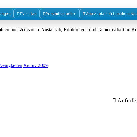
Forum der Freunde Kolumbiens
ungen
TV - Live
Persönlichkeiten
Venezuela - Kolumbiens Na
umbien und Venezuela. Austausch, Erfahrungen und Gemeinschaft im 
Neuigkeiten
Archiv 2009
Aufrufe