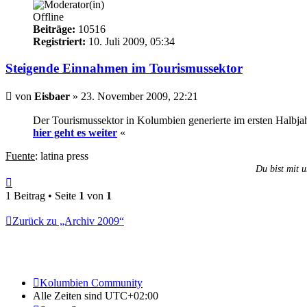
Offline
Beiträge:
10516
Registriert:
10. Juli 2009, 05:34
Steigende Einnahmen im Tourismussektor
Beitrag
von
Eisbaer
»
23. November 2009, 22:21
Der Tourismussektor in Kolumbien generierte im ersten Halbjah
hier geht es weiter
«
Fuente
: latina press
Du bist mit u
Nach
oben
1 Beitrag • Seite
1
von
1
Zurück zu „Archiv 2009“
Kolumbien Community
Alle Zeiten sind
UTC+02:00