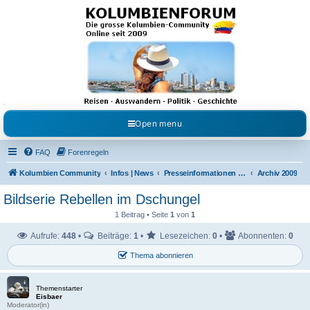
Kolumbienforum - Das
grosse Forum der
Freunde Kolumbiens
Reisen, Auswandern, Kultur, Politik, Geschichte und Visum in Kolumbien und Venezuela.
Austausch, Erfahrungen und Gemeinschaft im Kolumbienforum
Open menu
FAQ
Forenregeln
Kolumbien Community
Infos | News
Presseinformationen & Neuigkeiten
Archiv 2009
Bildserie Rebellen im Dschungel
1 Beitrag • Seite
1
von
1
Aufrufe:
448
•
Beiträge:
1
•
Lesezeichen:
0
•
Abonnenten:
0
Thema abonnieren
Themenstarter
Eisbaer
Moderator(in)