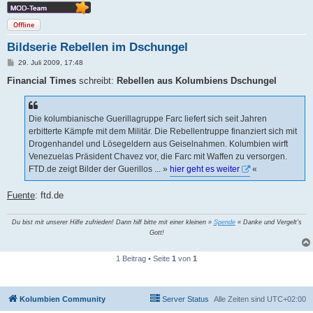
Offline
Bildserie Rebellen im Dschungel
B
29. Juli 2009, 17:48
e
i
Financial Times
schreibt:
Rebellen aus Kolumbiens Dschungel
t
r
a
g
Die kolumbianische Guerillagruppe Farc liefert sich seit Jahren
erbitterte Kämpfe mit dem Militär. Die Rebellentruppe finanziert sich mit
Drogenhandel und Lösegeldern aus Geiselnahmen. Kolumbien wirft
Venezuelas Präsident Chavez vor, die Farc mit Waffen zu versorgen.
FTD.de zeigt Bilder der Guerillos ... »
hier geht es weiter
«
Fuente
: ftd.de
Du bist mit unserer Hilfe zufrieden! Dann hilf bitte mit einer kleinen »
Spende
« Danke und Vergelt's
Gott!
1 Beitrag • Seite
1
von
1
Kolumbien Community
Server Status
Alle Zeiten sind
UTC+02:00