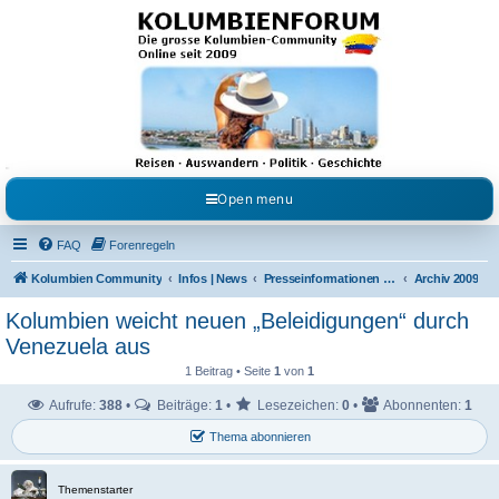
Kolumbienforum - Das
grosse Forum der
Freunde Kolumbiens
Reisen, Auswandern, Kultur, Politik, Geschichte und Visum in Kolumbien und Venezuela.
Austausch, Erfahrungen und Gemeinschaft im Kolumbienforum
Open menu
FAQ
Forenregeln
Kolumbien Community
Infos | News
Presseinformationen & Neuigkeiten
Archiv 2009
Kolumbien weicht neuen „Beleidigungen“ durch
Venezuela aus
1 Beitrag • Seite
1
von
1
Aufrufe:
388
•
Beiträge:
1
•
Lesezeichen:
0
•
Abonnenten:
1
Thema abonnieren
Themenstarter