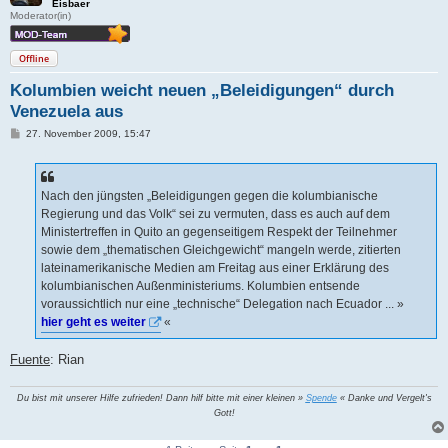
Eisbaer
Moderator(in)
Offline
Kolumbien weicht neuen „Beleidigungen“ durch
Venezuela aus
B
27. November 2009, 15:47
e
i
t
r
a
Nach den jüngsten „Beleidigungen gegen die kolumbianische
g
Regierung und das Volk“ sei zu vermuten, dass es auch auf dem
Ministertreffen in Quito an gegenseitigem Respekt der Teilnehmer
sowie dem „thematischen Gleichgewicht“ mangeln werde, zitierten
lateinamerikanische Medien am Freitag aus einer Erklärung des
kolumbianischen Außenministeriums. Kolumbien entsende
voraussichtlich nur eine „technische“ Delegation nach Ecuador ... »
hier geht es weiter
«
Fuente
: Rian
Du bist mit unserer Hilfe zufrieden! Dann hilf bitte mit einer kleinen »
Spende
« Danke und Vergelt's
Gott!