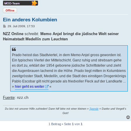
Offline
Ein anderes Kolumbien
B
29. Juli 2009, 17:53
e
i
NZZ Online
schreibt:
Memo Anjel bringt die jüdische Welt seiner
t
Heimatstadt Medellín zum Leuchten
r
a
g
Prado heisst das Stadtviertel, in dem Memo Anjel gross geworden ist.
Ein typisches Viertel der Mittelschicht. Ganz ruhig und strebsam gehe
es dort zu, erklärt der 1954 geborene jüdische Schriftsteller und zieht
die Augenbrauen lachend in die Höhe. Prado liegt mitten in Kolumbiens
zweitgrösster Stadt, Medellín, und die Stadt des einstigen Drogenkönigs
Pablo Escobar gilt nicht gerade als friedvoller Fleck auf der Landkarte ...
»
hier geht es weiter
«
Fuente
: nzz.ch
Du bist mit unserer Hilfe zufrieden! Dann hilf bitte mit einer kleinen »
Spende
« Danke und Vergelt's
Gott!
1 Beitrag • Seite
1
von
1