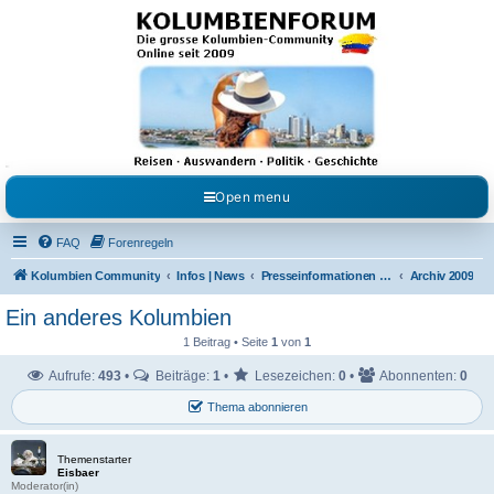
Kolumbienforum - Das
grosse Forum der
Freunde Kolumbiens
Reisen, Auswandern, Kultur, Politik, Geschichte und Visum in Kolumbien und Venezuela.
Austausch, Erfahrungen und Gemeinschaft im Kolumbienforum
Open menu
FAQ
Forenregeln
Kolumbien Community
Infos | News
Presseinformationen & Neuigkeiten
Archiv 2009
Ein anderes Kolumbien
1 Beitrag • Seite
1
von
1
Aufrufe:
493
•
Beiträge:
1
•
Lesezeichen:
0
•
Abonnenten:
0
Thema abonnieren
Themenstarter
Eisbaer
Moderator(in)