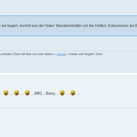
 sie tragen, kommt aus der Natur: Banabenblätter um die Hüften, Kokosnüsse als B
 zufrieden! Dann hilf bitte mit einer kleinen »
Spende
« Danke und Vergelt's Gott!
..
...
...
...MfG...Berry...
...
...