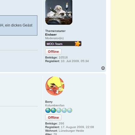
H, ein dickes Geäst
Themenstarter
Eisbaer
Moderator(in)
Offline
Beiträge:
10516
Registriert:
10. Juli 2009, 05:34
N
a
c
h
o
b
e
n
Berry
Kolumbienfan
Offline
Beiträge:
266
Registriert:
17. August 2009, 22:08
Wohnort:
Lüneburger Heide
Alter:
78