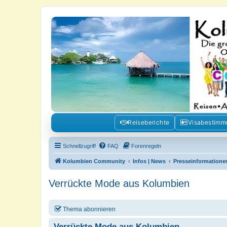
Kolumbienforum - Das grosse Foru
Reisen, Auswandern, Kultur, Politik, Geschichte und Visum in Kolumb
Reiseberichte
Visabestim
Schnellzugriff
FAQ
Forenregeln
Kolumbien Community
Infos | News
Presseinformatione
Verrückte Mode aus Kolumbien
Thema abonnieren
Verrückte Mode aus Kolumbien