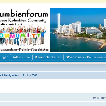
m der Freunde Kolumbiens
ien und Venezuela. Austausch, Erfahrungen und Gemeinschaft im Kolumbienforum
mungen
TV - Live
Persönlichkeiten
Venezuela - Kolumbiens 
n & Neuigkeiten
Archiv 2009
Aufruf