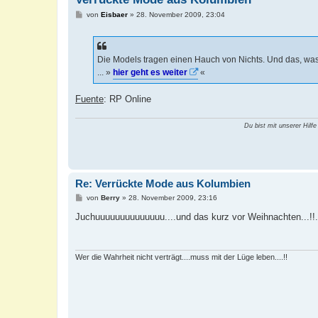
B
von
Eisbaer
»
28. November 2009, 23:04
e
i
t
r
a
Die Models tragen einen Hauch von Nichts. Und das, was
g
... »
hier geht es weiter
«
Fuente
: RP Online
Du bist mit unserer Hilfe
Re: Verrückte Mode aus Kolumbien
B
von
Berry
»
28. November 2009, 23:16
e
i
Juchuuuuuuuuuuuuuu....und das kurz vor Weihnachten...!!.
t
r
a
g
Wer die Wahrheit nicht verträgt....muss mit der Lüge leben....!!