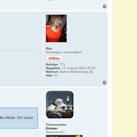
N
a
c
h
o
b
e
n
Riza
Ehemaliges Teammitglied
Offline
Beiträge:
771
Registriert:
13. August 2009, 00:52
Wohnort:
Baden-Württemberg (D)
Alter:
43
N
a
c
h
o
b
e
n
 Öko-Mode. Ein neuer
Themenstarter
Eisbaer
Moderator(in)