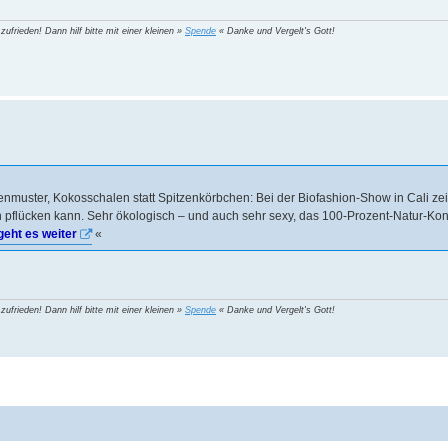
 zufrieden! Dann hilf bitte mit einer kleinen »
Spende
« Danke und Vergelt's Gott!
umenmuster, Kokosschalen statt Spitzenkörbchen: Bei der Biofashion-Show in Cali z
 pflücken kann. Sehr ökologisch – und auch sehr sexy, das 100-Prozent-Natur-Ko
geht es weiter
«
 zufrieden! Dann hilf bitte mit einer kleinen »
Spende
« Danke und Vergelt's Gott!