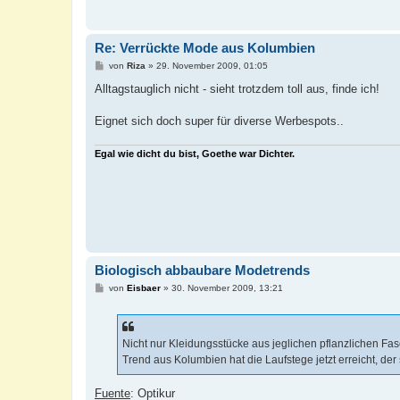
Re: Verrückte Mode aus Kolumbien
B
von
Riza
»
29. November 2009, 01:05
e
i
Alltagstauglich nicht - sieht trotzdem toll aus, finde ich!
t
r
a
Eignet sich doch super für diverse Werbespots..
g
Egal wie dicht du bist, Goethe war Dichter.
Biologisch abbaubare Modetrends
B
von
Eisbaer
»
30. November 2009, 13:21
e
i
t
r
a
Nicht nur Kleidungsstücke aus jeglichen pflanzlichen F
g
Trend aus Kolumbien hat die Laufstege jetzt erreicht, der 
Fuente
: Optikur