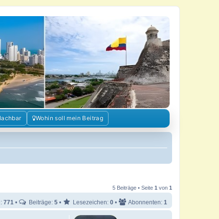
Nachbar
Wohin soll mein Beitrag
5 Beiträge • Seite
1
von
1
e:
771
•
Beiträge:
5
•
Lesezeichen:
0
•
Abonnenten:
1