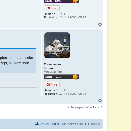
Offline
Beiträge:
10516
Registriert:
10. Juli 2009, 05:34
N
a
c
h
o
b
e
n
eigten kolumbianische
nzept, mit dem man
Themenstarter
Eisbaer
Moderator(in)
Offline
Beiträge:
10516
Registriert:
10. Juli 2009, 05:34
N
a
5 Beiträge • Seite
1
von
1
c
h
o
b
Server Status
Alle Zeiten sind
UTC+02:00
e
n