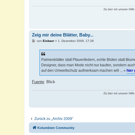
Du bist mit unserer Hilfe
Zeig mir deine Blätter, Baby...
B
von
Eisbaer
»
1. Dezember 2009, 17:28
e
i
t
r
a
Palmenblätter statt Pfauenfedern, echte Blüten statt Bl
g
Designer, dass man Mode nicht nur kaufen, sondern auch
auf den Umweltschutz aufmerksam machen will ... »
hier 
Fuente
: Blick
Du bist mit unserer Hilfe
Zurück zu „Archiv 2009“
Kolumbien Community