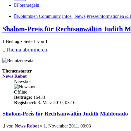
Forenregeln
Kolumbien Community
Infos | News
Presseinformationen & 
Shalom-Preis für Rechtsanwältin Judith 
1 Beitrag • Seite
1
von
1
Thema abonnieren
Themenstarter
News Robot
Newsbot
Offline
Beiträge:
16433
Registriert:
3. März 2010, 03:16
Shalom-Preis für Rechtsanwältin Judith Maldonado
Beitrag
von
News Robot
»
1. November 2011, 00:03