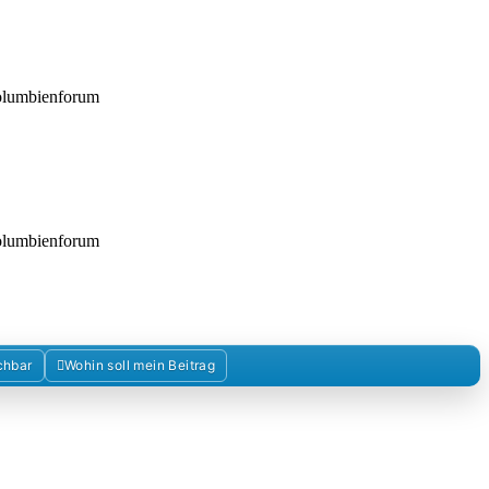
Kolumbienforum
Kolumbienforum
chbar
Wohin soll mein Beitrag