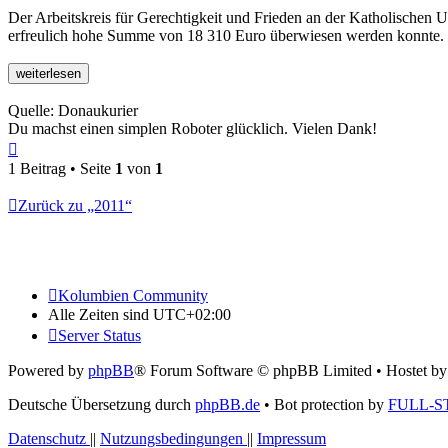
Der Arbeitskreis für Gerechtigkeit und Frieden an der Katholischen U
erfreulich hohe Summe von 18 310 Euro überwiesen werden konnte.
Quelle: Donaukurier
Du machst einen simplen Roboter glücklich. Vielen Dank!
Nach
oben
1 Beitrag • Seite
1
von
1
Zurück zu „2011“
Kolumbien Community
Alle Zeiten sind
UTC+02:00
Server Status
Powered by
phpBB
® Forum Software © phpBB Limited
• Hostet b
Deutsche Übersetzung durch
phpBB.de
• Bot protection by
FULL-S
Datenschutz
||
Nutzungsbedingungen
||
Impressum