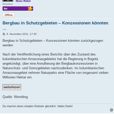
News Robot
Newsbot
Offline
Bergbau in Schutzgebieten – Konzessionen könnten
...
B
6. November 2011, 17:45
e
i
Bergbau in Schutzgebieten – Konzessionen könnten zurückgezogen
t
werden
r
a
g
Nach der Veröffentlichung eines Berichts über den Zustand des
kolumbianischen Amazonasgebietes hat die Regierung in Bogotá
angekündigt, über eine Annullierung der Bergbaukonzessionen in
Naturschutz- und Grenzgebieten nachzudenken. Im kolumbianischen
Amazonasgebiet nehmen Naturparks eine Fläche von insgesamt sieben
Millionen Hektar ein.
Quelle: Womblog
Du machst einen simplen Roboter glücklich. Vielen Dank!