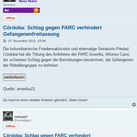
News Robot
Newsbot
Offline
Córdoba: Schlag gegen FARC verhindert
Gefangenenfreilassung
B
15. November 2011, 03:08
e
i
Die kolumbianische Friedensaktivistin und ehemalige Senatorin Piedad
t
Córdoba hat die Tötung des Anführers der FARC-Guerilla, Alfonso Cano,
r
a
als schweren Schlag gegen die Bemühungen bezeichnet, die Gefangenen
g
der Rebellengruppe zu befreien.
Quelle: amerika21
Du machst einen simplen Roboter glücklich. Vielen Dank!
makopp5
Ehemalige/r
Offline
Córdoba: Schlag gegen FARC verhindert