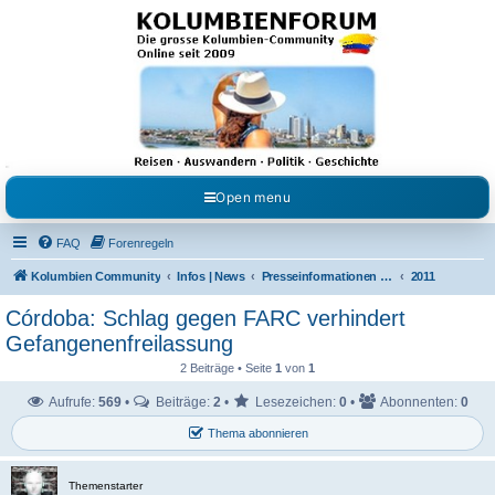
Kolumbienforum - Das
grosse Forum der
Freunde Kolumbiens
Reisen, Auswandern, Kultur, Politik, Geschichte und Visum in Kolumbien und Venezuela.
Austausch, Erfahrungen und Gemeinschaft im Kolumbienforum
Open menu
FAQ
Forenregeln
Kolumbien Community
Infos | News
Presseinformationen & Neuigkeiten
2011
Córdoba: Schlag gegen FARC verhindert
Gefangenenfreilassung
2 Beiträge • Seite
1
von
1
Aufrufe:
569
•
Beiträge:
2
•
Lesezeichen:
0
•
Abonnenten:
0
Thema abonnieren
Themenstarter