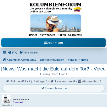
Kolumbienforum - Das
grosse Forum der
Freunde Kolumbiens
Reisen, Auswandern, Kultur, Politik, Geschichte und Visum in Kolumbien und Venezuela.
Austausch, Erfahrungen und Gemeinschaft im Kolumbienforum
Open menu
FAQ
Forenregeln
Kolumbien Community
Sport in Kolumbien
Fußball
News
[News] Was macht die Eule auf dem Tor? - Video
1 Beitrag • Seite
1
von
1
Aufrufe:
463
•
Beiträge:
1
•
Lesezeichen:
0
•
Abonnenten:
0
Thema abonnieren
Themenstarter
Coticiario
Newsbot