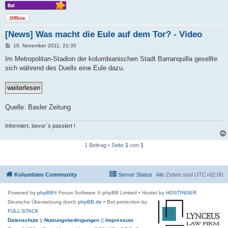
Offline
[News] Was macht die Eule auf dem Tor? - Video
B
16. November 2011, 21:35
e
i
Im Metropolitan-Stadion der kolumbianischen Stadt Barranquilla gesellte
t
sich während des Duells eine Eule dazu.
r
a
g
Quelle: Basler Zeitung
Informiert, bevor´s passiert !
1 Beitrag • Seite
1
von
1
Kolumbien Community
Server Status
Alle Zeiten sind
UTC+02:00
Powered by
phpBB
® Forum Software © phpBB Limited
• Hostet by
HOSTINGER
Deutsche Übersetzung durch
phpBB.de
• Bot protection by
FULL-STACK
Datenschutz
||
Nutzungsbedingungen
||
Impressum