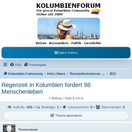
Kolumbienforum - Das
grosse Forum der
Freunde Kolumbiens
Reisen, Auswandern, Kultur, Politik, Geschichte und Visum in Kolumbien und Venezuela.
Austausch, Erfahrungen und Gemeinschaft im Kolumbienforum
Open menu
FAQ
Forenregeln
Kolumbien Community
Infos | News
Presseinformationen & Neuigkeiten
2011
Regenzeit in Kolumbien fordert 98
Menschenleben
1 Beitrag • Seite
1
von
1
Aufrufe:
489
•
Beiträge:
1
•
Lesezeichen:
0
•
Abonnenten:
0
Thema abonnieren
Themenstarter