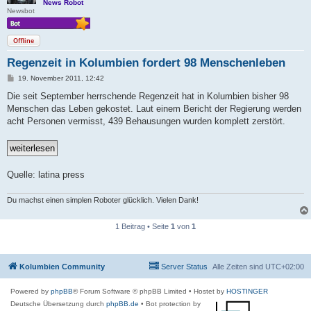
News Robot
Newsbot
Offline
Regenzeit in Kolumbien fordert 98 Menschenleben
B
19. November 2011, 12:42
e
i
Die seit September herrschende Regenzeit hat in Kolumbien bisher 98
t
Menschen das Leben gekostet. Laut einem Bericht der Regierung werden
r
a
acht Personen vermisst, 439 Behausungen wurden komplett zerstört.
g
Quelle: latina press
Du machst einen simplen Roboter glücklich. Vielen Dank!
1 Beitrag • Seite
1
von
1
Kolumbien Community
Server Status
Alle Zeiten sind
UTC+02:00
Powered by
phpBB
® Forum Software © phpBB Limited
• Hostet by
HOSTINGER
Deutsche Übersetzung durch
phpBB.de
• Bot protection by