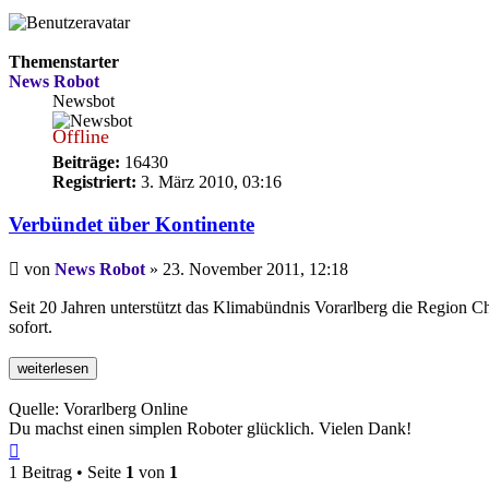
Themenstarter
News Robot
Newsbot
Offline
Beiträge:
16430
Registriert:
3. März 2010, 03:16
Verbündet über Kontinente
Beitrag
von
News Robot
»
23. November 2011, 12:18
Seit 20 Jahren unterstützt das Klimabündnis Vorarlberg die Region Ch
sofort.
Quelle: Vorarlberg Online
Du machst einen simplen Roboter glücklich. Vielen Dank!
Nach
oben
1 Beitrag • Seite
1
von
1