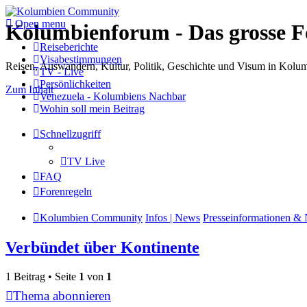
Open menu
Kolumbienforum - Das grosse 
Reiseberichte
Visabestimmungen
Reisen, Auswandern, Kultur, Politik, Geschichte und Visum in Kol
TV - Live
Persönlichkeiten
Zum Inhalt
Venezuela - Kolumbiens Nachbar
Wohin soll mein Beitrag
Schnellzugriff
TV Live
FAQ
Forenregeln
Kolumbien Community
Infos | News
Presseinformationen & 
Verbündet über Kontinente
1 Beitrag • Seite
1
von
1
Thema abonnieren