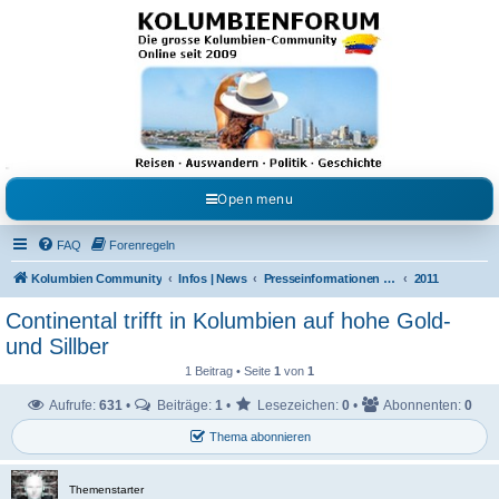
Kolumbienforum - Das
grosse Forum der
Freunde Kolumbiens
Reisen, Auswandern, Kultur, Politik, Geschichte und Visum in Kolumbien und Venezuela.
Austausch, Erfahrungen und Gemeinschaft im Kolumbienforum
Open menu
FAQ
Forenregeln
Kolumbien Community
Infos | News
Presseinformationen & Neuigkeiten
2011
Continental trifft in Kolumbien auf hohe Gold-
und Sillber
1 Beitrag • Seite
1
von
1
Aufrufe:
631
•
Beiträge:
1
•
Lesezeichen:
0
•
Abonnenten:
0
Thema abonnieren
Themenstarter