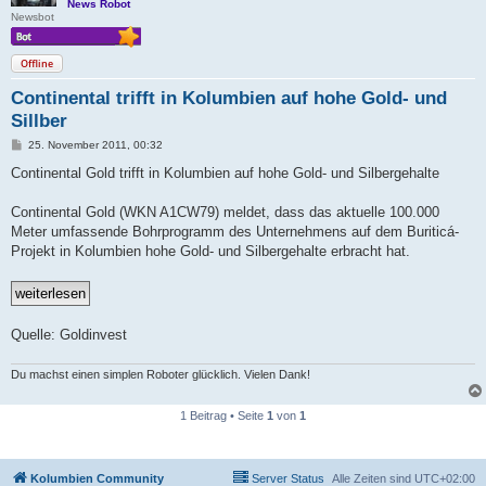
News Robot
Newsbot
Offline
Continental trifft in Kolumbien auf hohe Gold- und
Sillber
B
25. November 2011, 00:32
e
i
Continental Gold trifft in Kolumbien auf hohe Gold- und Silbergehalte
t
r
a
Continental Gold (WKN A1CW79) meldet, dass das aktuelle 100.000
g
Meter umfassende Bohrprogramm des Unternehmens auf dem Buriticá-
Projekt in Kolumbien hohe Gold- und Silbergehalte erbracht hat.
Quelle: Goldinvest
Du machst einen simplen Roboter glücklich. Vielen Dank!
1 Beitrag • Seite
1
von
1
Kolumbien Community
Server Status
Alle Zeiten sind
UTC+02:00