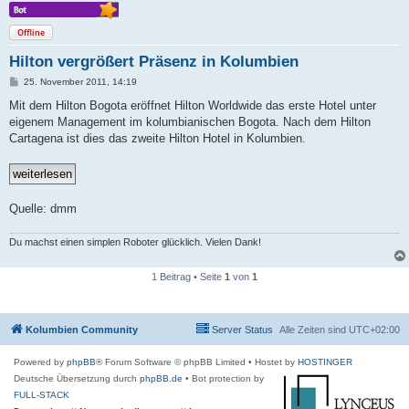
Offline
Hilton vergrößert Präsenz in Kolumbien
B
25. November 2011, 14:19
e
i
Mit dem Hilton Bogota eröffnet Hilton Worldwide das erste Hotel unter
t
eigenem Management im kolumbianischen Bogota. Nach dem Hilton
r
a
Cartagena ist dies das zweite Hilton Hotel in Kolumbien.
g
Quelle: dmm
Du machst einen simplen Roboter glücklich. Vielen Dank!
1 Beitrag • Seite
1
von
1
Kolumbien Community
Server Status
Alle Zeiten sind
UTC+02:00
Powered by
phpBB
® Forum Software © phpBB Limited
• Hostet by
HOSTINGER
Deutsche Übersetzung durch
phpBB.de
• Bot protection by
FULL-STACK