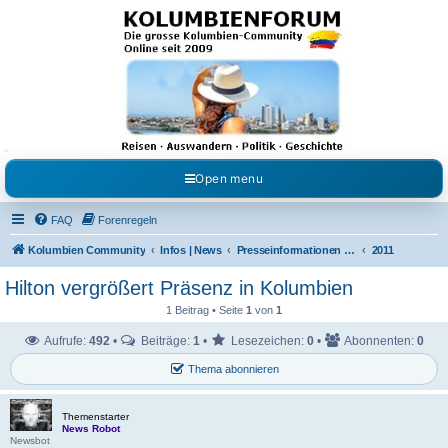
Kolumbienforum - Das
grosse Forum der
Freunde Kolumbiens
Reisen, Auswandern, Kultur, Politik, Geschichte und Visum in Kolumbien und Venezuela.
Austausch, Erfahrungen und Gemeinschaft im Kolumbienforum
Open menu
FAQ
Forenregeln
Kolumbien Community
Infos | News
Presseinformationen & Neuigkeiten
2011
Hilton vergrößert Präsenz in Kolumbien
1 Beitrag • Seite
1
von
1
Aufrufe:
492
•
Beiträge:
1
•
Lesezeichen:
0
•
Abonnenten:
0
Thema abonnieren
Themenstarter
News Robot
Newsbot