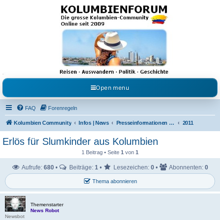
Kolumbienforum - Das
grosse Forum der
Freunde Kolumbiens
Reisen, Auswandern, Kultur, Politik, Geschichte und Visum in Kolumbien und Venezuela.
Austausch, Erfahrungen und Gemeinschaft im Kolumbienforum
Open menu
FAQ
Forenregeln
Kolumbien Community
Infos | News
Presseinformationen & Neuigkeiten
2011
Erlös für Slumkinder aus Kolumbien
1 Beitrag • Seite
1
von
1
Aufrufe:
680
•
Beiträge:
1
•
Lesezeichen:
0
•
Abonnenten:
0
Thema abonnieren
Themenstarter
News Robot
Newsbot