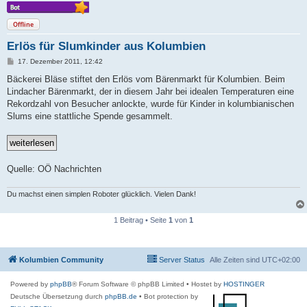
Offline
Erlös für Slumkinder aus Kolumbien
B
17. Dezember 2011, 12:42
e
i
Bäckerei Bläse stiftet den Erlös vom Bärenmarkt für Kolumbien. Beim
t
Lindacher Bärenmarkt, der in diesem Jahr bei idealen Temperaturen eine
r
a
Rekordzahl von Besucher anlockte, wurde für Kinder in kolumbianischen
g
Slums eine stattliche Spende gesammelt.
Quelle: OÖ Nachrichten
Du machst einen simplen Roboter glücklich. Vielen Dank!
1 Beitrag • Seite
1
von
1
Kolumbien Community
Server Status
Alle Zeiten sind
UTC+02:00
Powered by
phpBB
® Forum Software © phpBB Limited
• Hostet by
HOSTINGER
Deutsche Übersetzung durch
phpBB.de
• Bot protection by