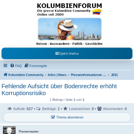
Kolumbienforum - Das
grosse Forum der
Freunde Kolumbiens
Reisen, Auswandern, Kultur, Politik, Geschichte und Visum in Kolumbien und Venezuela.
Austausch, Erfahrungen und Gemeinschaft im Kolumbienforum
Open menu
FAQ
Forenregeln
Kolumbien Community
Infos | News
Presseinformationen & Neuigkeiten
2011
Fehlende Aufsicht über Bodenrechte erhöht
Korruptionsrisiko
1 Beitrag • Seite
1
von
1
Aufrufe:
627
•
Beiträge:
1
•
Lesezeichen:
0
•
Abonnenten:
0
Thema abonnieren
Themenstarter