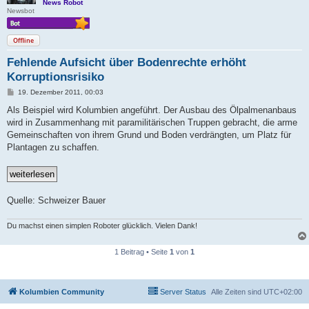
News Robot
Newsbot
Offline
Fehlende Aufsicht über Bodenrechte erhöht
Korruptionsrisiko
B
19. Dezember 2011, 00:03
e
i
Als Beispiel wird Kolumbien angeführt. Der Ausbau des Ölpalmenanbaus
t
wird in Zusammenhang mit paramilitärischen Truppen gebracht, die arme
r
a
Gemeinschaften von ihrem Grund und Boden verdrängten, um Platz für
g
Plantagen zu schaffen.
Quelle: Schweizer Bauer
Du machst einen simplen Roboter glücklich. Vielen Dank!
1 Beitrag • Seite
1
von
1
Kolumbien Community
Server Status
Alle Zeiten sind
UTC+02:00