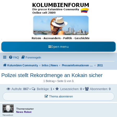
Kolumbienforum - Das
grosse Forum der
Freunde Kolumbiens
Reisen, Auswandern, Kultur, Politik, Geschichte und Visum in Kolumbien und Venezuela.
Austausch, Erfahrungen und Gemeinschaft im Kolumbienforum
Open menu
FAQ
Forenregeln
Kolumbien Community
Infos | News
Presseinformationen & Neuigkeiten
2011
Polizei stellt Rekordmenge an Kokain sicher
1 Beitrag • Seite
1
von
1
Aufrufe:
867
•
Beiträge:
1
•
Lesezeichen:
0
•
Abonnenten:
0
Thema abonnieren
Themenstarter
News Robot
Newsbot