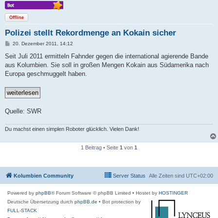
Offline
Polizei stellt Rekordmenge an Kokain sicher
B
20. Dezember 2011, 14:12
e
i
Seit Juli 2011 ermitteln Fahnder gegen die international agierende Bande
t
aus Kolumbien. Sie soll in großen Mengen Kokain aus Südamerika nach
r
a
Europa geschmuggelt haben.
g
Quelle: SWR
Du machst einen simplen Roboter glücklich. Vielen Dank!
1 Beitrag • Seite
1
von
1
Kolumbien Community
Server Status
Alle Zeiten sind
UTC+02:00
Powered by
phpBB
® Forum Software © phpBB Limited
• Hostet by
HOSTINGER
Deutsche Übersetzung durch
phpBB.de
• Bot protection by
FULL-STACK