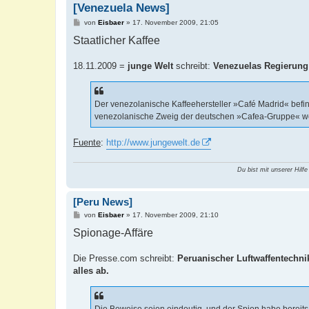
[Venezuela News]
B
von
Eisbaer
»
17. November 2009, 21:05
e
Staatlicher Kaffee
i
t
r
a
18.11.2009 =
junge Welt
schreibt:
Venezuelas Regierung
g
Der venezolanische Kaffeehersteller »Café Madrid« befin
venezolanische Zweig der deutschen »Cafea-Gruppe« werd
Fuente
:
http://www.jungewelt.de
Du bist mit unserer Hilfe
[Peru News]
B
von
Eisbaer
»
17. November 2009, 21:10
e
Spionage-Affäre
i
t
r
a
Die Presse.com schreibt:
Peruanischer Luftwaffentechnik
g
alles ab.
Die Beweise seien eindeutig, und der Spion habe bereits 