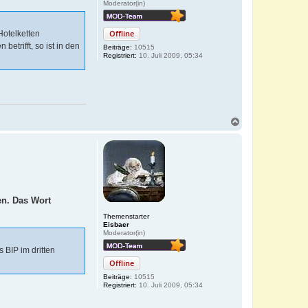
Moderator(in)
Offline
Hotelketten
etrifft, so ist in den
Beiträge:
10515
Registriert:
10. Juli 2009, 05:34
N
a
c
h
o
b
e
n
en. Das Wort
Themenstarter
Eisbaer
Moderator(in)
 BIP im dritten
Offline
Beiträge:
10515
Registriert:
10. Juli 2009, 05:34