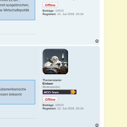
Offline
reit ausgebrochen,
e Wirtschaftspolitik
Beiträge:
10515
Registriert:
10. Juli 2009, 05:34
N
a
c
h
o
b
e
n
Themenstarter
Eisbaer
Moderator(in)
 südamerikanische
messen bekannt
Offline
Beiträge:
10515
Registriert:
10. Juli 2009, 05:34
N