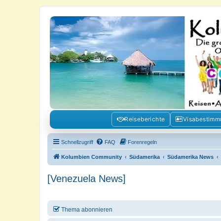
Kolumbienforum - Das grosse Foru
Reisen, Auswandern, Kultur, Politik, Geschichte und Visum in Kolumb
Reiseberichte
Visabestim
Schnellzugriff
FAQ
Forenregeln
Kolumbien Community
Südamerika
Südamerika News
[Venezuela News]
Thema abonnieren