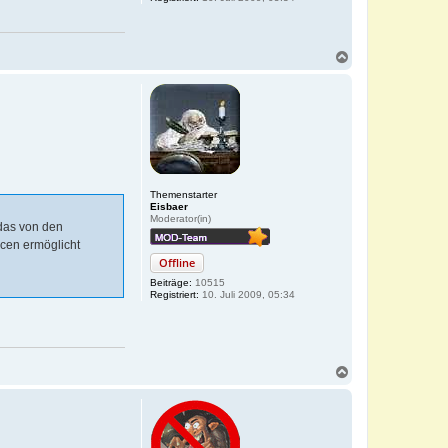
N
a
c
h
o
b
e
n
Themenstarter
Eisbaer
Moderator(in)
 das von den
acen ermöglicht
Offline
Beiträge:
10515
Registriert:
10. Juli 2009, 05:34
N
a
c
h
o
b