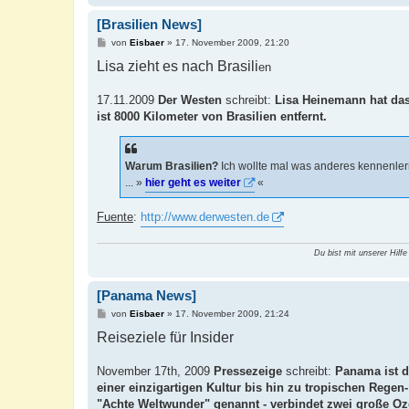
[Brasilien News]
B
von
Eisbaer
»
17. November 2009, 21:20
e
Lisa zieht es nach Brasili
i
en
t
r
a
17.11.2009
Der Westen
schreibt:
Lisa Heinemann hat das 
g
ist 8000 Kilometer von Brasilien entfernt.
Warum Brasilien?
Ich wollte mal was anderes kennenlern
... »
hier geht es weiter
«
Fuente
:
http://www.derwesten.de
Du bist mit unserer Hilfe
[Panama News]
B
von
Eisbaer
»
17. November 2009, 21:24
e
Reiseziele für Insider
i
t
r
a
November 17th, 2009
Pressezeige
schreibt:
Panama ist d
g
einer einzigartigen Kultur bis hin zu tropischen Rege
"Achte Weltwunder" genannt - verbindet zwei große Oz