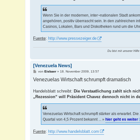
Wenn Sie in der modernen, inter¬nationalen Stadt ankom
angehören, positiv überrascht sein. In den zahlreichen in
Casinos, Lokalen, Bars und Diskotheken rund um die Uhr f
Fuente
:
http://www.pressezeiger.de
Du bist mit unserer Hilfe
[Venezuela News]
B
von
Eisbaer
»
18. November 2009, 13:57
e
Venezuelas Wirtschaft schrumpft dramatisch
i
t
r
a
Handelsblatt schreibt:
Die Verstaatlichung zahlt sich ni
g
„Rezession“ will Präsident Chavez dennoch nicht in 
Venezuelas Wirtschaft schrumpft stärker als erwartet. 
Quartal von 4,5 Prozent bekannt ... »
hier geht es weiter
Fuente
:
http://www.handelsblatt.com