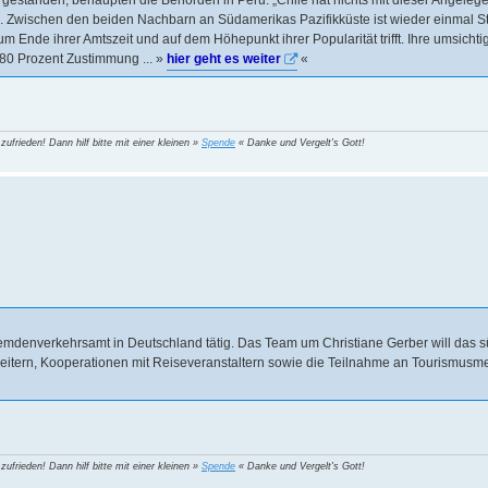
 Zwischen den beiden Nachbarn an Südamerikas Pazifikküste ist wieder einmal St
 Ende ihrer Amtszeit und auf dem Höhepunkt ihrer Popularität trifft. Ihre umsichtig
 80 Prozent Zustimmung ... »
hier geht es weiter
«
 zufrieden! Dann hilf bitte mit einer kleinen »
Spende
« Danke und Vergelt's Gott!
Fremdenverkehrsamt in Deutschland tätig. Das Team um Christiane Gerber will das
eitern, Kooperationen mit Reiseveranstaltern sowie die Teilnahme an Tourismus
 zufrieden! Dann hilf bitte mit einer kleinen »
Spende
« Danke und Vergelt's Gott!