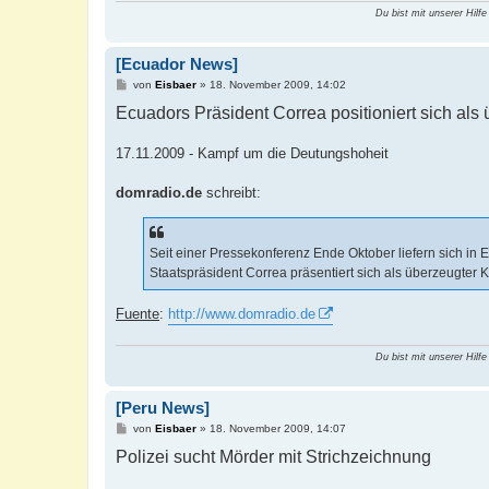
Du bist mit unserer Hilfe
[Ecuador News]
B
von
Eisbaer
»
18. November 2009, 14:02
e
Ecuadors Präsident Correa positioniert sich als 
i
t
r
a
17.11.2009 - Kampf um die Deutungshoheit
g
domradio.de
schreibt:
Seit einer Pressekonferenz Ende Oktober liefern sich in
Staatspräsident Correa präsentiert sich als überzeugter K
Fuente
:
http://www.domradio.de
Du bist mit unserer Hilfe
[Peru News]
B
von
Eisbaer
»
18. November 2009, 14:07
e
Polizei sucht Mörder mit Strichzeichnung
i
t
r