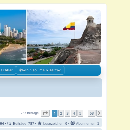
Nachbar
Wohin soll mein Beitrag
Seite
1
von
53
1
2
3
4
5
53
Nächste
787 Beiträge
…
64
•
Beiträge:
787
•
Lesezeichen:
0
•
Abonnenten:
1