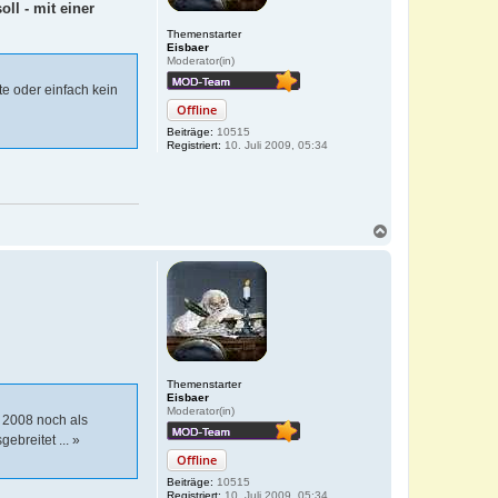
ll - mit einer
Themenstarter
Eisbaer
Moderator(in)
te oder einfach kein
Offline
Beiträge:
10515
Registriert:
10. Juli 2009, 05:34
N
a
c
h
o
b
e
n
Themenstarter
Eisbaer
Moderator(in)
s 2008 noch als
ebreitet ... »
Offline
Beiträge:
10515
Registriert:
10. Juli 2009, 05:34