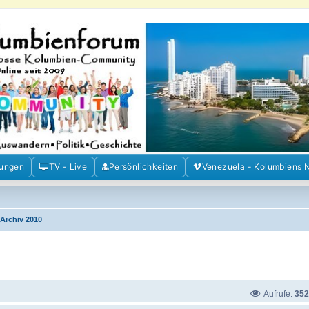
m der Freunde Kolumbiens
ien und Venezuela. Austausch, Erfahrungen und Gemeinschaft im Kolumbienforum
mungen
TV - Live
Persönlichkeiten
Venezuela - Kolumbiens 
Archiv 2010
Aufrufe:
352