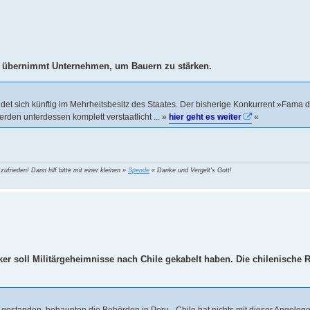
 übernimmt Unternehmen, um Bauern zu stärken.
det sich künftig im Mehrheitsbesitz des Staates. Der bisherige Konkurrent »Fama 
en unterdessen komplett verstaatlicht ... »
hier geht es weiter
«
 zufrieden! Dann hilf bitte mit einer kleinen »
Spende
« Danke und Vergelt's Gott!
er soll Militärgeheimnisse nach Chile gekabelt haben. Die chilenische R
gestanden, behaupten die Behörden in Peru. „Chile hat nichts mit dieser Angelegen