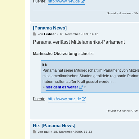
Fuente
:
http://www.n-tv.de
Du bist mit unserer Hilfe
[Panama News]
B
von
Eisbaer
»
18. November 2009, 14:16
e
Panama verlässt Mittelamerika-Parlament
i
t
r
a
Märkische Oberzeitung
schreibt:
g
Panama hat seine Mitgliedschaft im Parlament von Mitte
mittelamerikanischen Staaten gebildete regionale Parla
haben, sollen außer Kraft gesetzt werden ...
»
hier geht es weiter
«
Fuente
:
http://www.moz.de
Du bist mit unserer Hilfe
Re: [Panama News]
B
von
cali
»
18. November 2009, 17:43
e
i