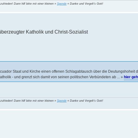
 zufrieden! Dann hilf bitte mit einer kleinen »
Spende
« Danke und Vergelt's Gott!
überzeugter Katholik und Christ-Sozialist
 Ecuador Staat und Kirche einen offenen Schlagabtausch über die Deutungshoheit de
atholik - und grenzt sich damit von seinen politischen Verbündeten ab ... »
hier geh
 zufrieden! Dann hilf bitte mit einer kleinen »
Spende
« Danke und Vergelt's Gott!