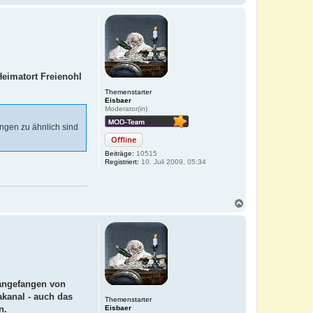
a
c
h
o
b
e
n
Heimatort Freienohl
Themenstarter
Eisbaer
Moderator(in)
ingen zu ähnlich sind
Offline
Beiträge:
10515
Registriert:
10. Juli 2009, 05:34
N
a
c
h
o
b
e
n
 angefangen von
akanal - auch das
Themenstarter
n.
Eisbaer