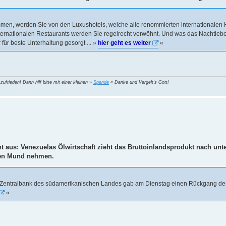
men, werden Sie von den Luxushotels, welche alle renommierten internationalen 
ternationalen Restaurants werden Sie regelrecht verwöhnt. Und was das Nachtleben b
ür beste Unterhaltung gesorgt ... »
hier geht es weiter
«
 zufrieden! Dann hilf bitte mit einer kleinen »
Spende
« Danke und Vergelt's Gott!
cht aus: Venezuelas Ölwirtschaft zieht das Bruttoinlandsprodukt nach unt
den Mund nehmen.
Die Zentralbank des südamerikanischen Landes gab am Dienstag einen Rückgang des
«