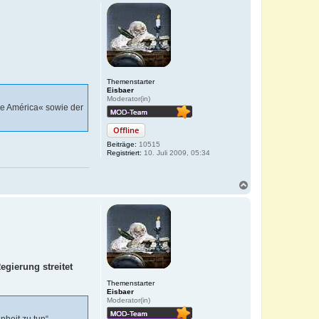
Themenstarter
Eisbaer
Moderator(in)
de América« sowie der
Offline
Beiträge:
10515
Registriert:
10. Juli 2009, 05:34
N
a
c
h
o
b
e
n
egierung streitet
Themenstarter
Eisbaer
Moderator(in)
heit zu tun“,