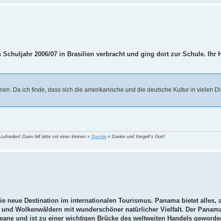
Schuljahr 2006/07 in Brasilien verbracht und ging dort zur Schule. Ihr 
en. Da ich finde, dass sich die amerikanische und die deutsche Kultur in vielen D
 zufrieden! Dann hilf bitte mit einer kleinen »
Spende
« Danke und Vergelt's Gott!
ie neue Destination im internationalen Tourismus. Panama bietet alles,
n- und Wolkenwäldern mit wunderschöner natürlicher Vielfalt. Der Panam
eane und ist zu einer wichtigen Brücke des weltweiten Handels geworde