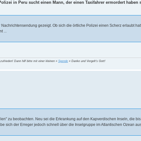
olizei in Peru sucht einen Mann, der einen Taxifahrer ermordert haben so
achrichtensendung gezeigt. Ob sich die örtliche Polizei einen Scherz erlaubt hat
t ...
 zufrieden! Dann hilf bitte mit einer kleinen »
Spende
« Danke und Vergelt's Gott!
hlen" zu beobachten. Neu sei die Erkrankung auf den Kapverdischen Inseln, die bi
be sich der Erreger jedoch schnell über die Inselgruppe im Atlantischen Ozean ausg