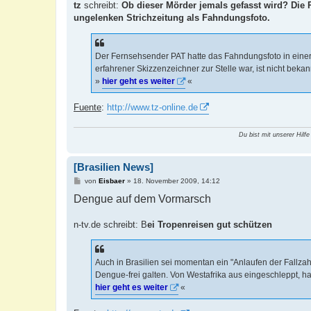
a
tz
schreibt:
Ob dieser Mörder jemals gefasst wird? Die P
g
ungelenken Strichzeitung als Fahndungsfoto.
Der Fernsehsender PAT hatte das Fahndungsfoto in einer N
erfahrener Skizzenzeichner zur Stelle war, ist nicht bekann
»
hier geht es weiter
«
Fuente
:
http://www.tz-online.de
Du bist mit unserer Hilfe
[Brasilien News]
B
von
Eisbaer
»
18. November 2009, 14:12
e
Dengue auf dem Vormarsch
i
t
r
a
n-tv.de schreibt: B
ei Tropenreisen gut schützen
g
Auch in Brasilien sei momentan ein "Anlaufen der Fallza
Dengue-frei galten. Von Westafrika aus eingeschleppt, ha
hier geht es weiter
«