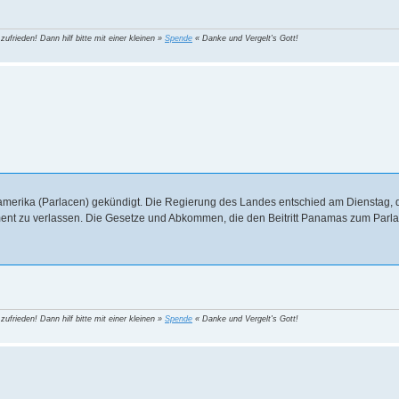
 zufrieden! Dann hilf bitte mit einer kleinen »
Spende
« Danke und Vergelt's Gott!
lamerika (Parlacen) gekündigt. Die Regierung des Landes entschied am Dienstag,
ment zu verlassen. Die Gesetze und Abkommen, die den Beitritt Panamas zum Parl
 zufrieden! Dann hilf bitte mit einer kleinen »
Spende
« Danke und Vergelt's Gott!