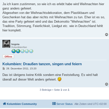
e
i
Ja ich kann zustimmen, so wie ich es erlebt habe wird Weihnachten hier
t
ganz anders gefeiert.
r
a
Abgesehen von der Weihnachtsdekoration, dem Plastikbaum und
g
Geschenken hat das aber nichts mit Weihnachten zu tun. Eher ist es so,
das eine Party gefeiert wird und das Dekomotto "Weihnachten" ist.
Tradition, Stimmung, Feierlichkeit, Liedgut etc. wie in Deutschland fehlt
hier komplett.
bogota
Kolumbienfan
Offline
Kolumbien: Draußen tanzen, singen und feiern
B
28. Dezember 2011, 15:20
e
i
Das ist übrigens keine Kritik sondern eine Feststellung. Es wird halt
t
überall auf dieser Welt anders gefeiert.
r
a
g
3 Beiträge • Seite
1
von
1
Kolumbien Community
Server Status
Alle Zeiten sind
UTC+02:00