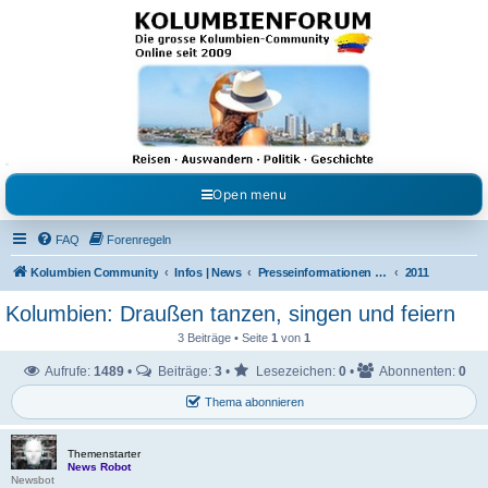
Kolumbienforum - Das
grosse Forum der
Freunde Kolumbiens
Reisen, Auswandern, Kultur, Politik, Geschichte und Visum in Kolumbien und Venezuela.
Austausch, Erfahrungen und Gemeinschaft im Kolumbienforum
Open menu
FAQ
Forenregeln
Kolumbien Community
Infos | News
Presseinformationen & Neuigkeiten
2011
Kolumbien: Draußen tanzen, singen und feiern
3 Beiträge • Seite
1
von
1
Aufrufe:
1489
•
Beiträge:
3
•
Lesezeichen:
0
•
Abonnenten:
0
Thema abonnieren
Themenstarter
News Robot
Newsbot