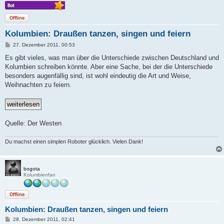
Offline
Kolumbien: Draußen tanzen, singen und feiern
B
27. Dezember 2011, 00:53
e
i
Es gibt vieles, was man über die Unterschiede zwischen Deutschland und
t
Kolumbien schreiben könnte. Aber eine Sache, bei der die Unterschiede
r
a
besonders augenfällig sind, ist wohl eindeutig die Art und Weise,
g
Weihnachten zu feiern.
Quelle: Der Westen
Du machst einen simplen Roboter glücklich. Vielen Dank!
bogota
Kolumbienfan
Offline
Kolumbien: Draußen tanzen, singen und feiern
B
28. Dezember 2011, 02:41