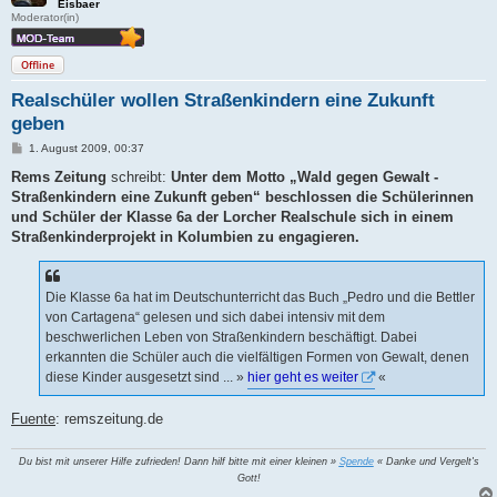
Eisbaer
Moderator(in)
Offline
Realschüler wollen Straßenkindern eine Zukunft
geben
B
1. August 2009, 00:37
e
i
Rems Zeitung
schreibt:
Unter dem Motto „Wald gegen Gewalt -
t
Straßenkindern eine Zukunft geben“ beschlossen die Schülerinnen
r
a
und Schüler der Klasse 6a der Lorcher Realschule sich in einem
g
Straßenkinderprojekt in Kolumbien zu engagieren.
Die Klasse 6a hat im Deutschunterricht das Buch „Pedro und die Bettler
von Cartagena“ gelesen und sich dabei intensiv mit dem
beschwerlichen Leben von Straßenkindern beschäftigt. Dabei
erkannten die Schüler auch die vielfältigen Formen von Gewalt, denen
diese Kinder ausgesetzt sind ... »
hier geht es weiter
«
Fuente
: remszeitung.de
Du bist mit unserer Hilfe zufrieden! Dann hilf bitte mit einer kleinen »
Spende
« Danke und Vergelt's
Gott!