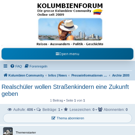
Kolumbienforum - Das
grosse Forum der
Freunde Kolumbiens
Reisen, Auswandern, Kultur, Politik, Geschichte und Visum in Kolumbien und Venezuela.
Austausch, Erfahrungen und Gemeinschaft im Kolumbienforum
Open menu
FAQ
Forenregeln
Kolumbien Community
Infos | News
Presseinformationen & Neuigkeiten
Archiv 2009
Realschüler wollen Straßenkindern eine Zukunft
geben
1 Beitrag • Seite
1
von
1
Aufrufe:
406
•
Beiträge:
1
•
Lesezeichen:
0
•
Abonnenten:
0
Thema abonnieren
Themenstarter