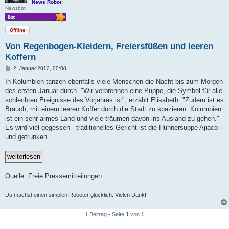
News Robot
Newsbot
Offline
Von Regenbogen-Kleidern, Freiersfüßen und leeren
Koffern
B
2. Januar 2012, 00:08
e
i
In Kolumbien tanzen ebenfalls viele Menschen die Nacht bis zum Morgen
t
des ersten Januar durch. "Wir verbrennen eine Puppe, die Symbol für alle
r
a
schlechten Ereignisse des Vorjahres ist", erzählt Elisabeth. "Zudem ist es
g
Brauch, mit einem leeren Koffer durch die Stadt zu spazieren. Kolumbien
ist ein sehr armes Land und viele träumen davon ins Ausland zu gehen."
Es wird viel gegessen - traditionelles Gericht ist die Hühnersuppe Ajiaco -
und getrunken.
Quelle: Freie Pressemitteilungen
Du machst einen simplen Roboter glücklich. Vielen Dank!
1 Beitrag • Seite
1
von
1