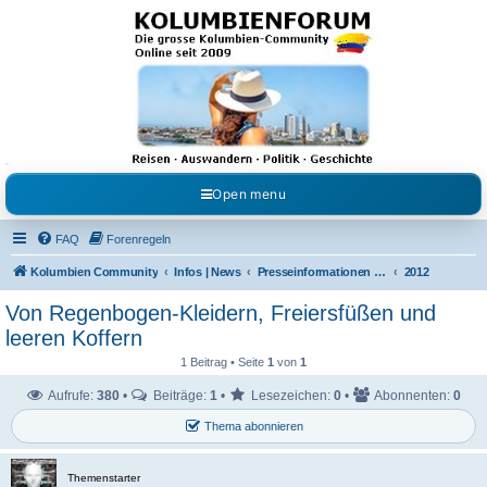
Kolumbienforum - Das
grosse Forum der
Freunde Kolumbiens
Reisen, Auswandern, Kultur, Politik, Geschichte und Visum in Kolumbien und Venezuela.
Austausch, Erfahrungen und Gemeinschaft im Kolumbienforum
Open menu
FAQ
Forenregeln
Kolumbien Community
Infos | News
Presseinformationen & Neuigkeiten
2012
Von Regenbogen-Kleidern, Freiersfüßen und
leeren Koffern
1 Beitrag • Seite
1
von
1
Aufrufe:
380
•
Beiträge:
1
•
Lesezeichen:
0
•
Abonnenten:
0
Thema abonnieren
Themenstarter