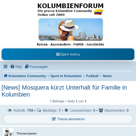
Kolumbienforum - Das
grosse Forum der
Freunde Kolumbiens
Reisen, Auswandern, Kultur, Politik, Geschichte und Visum in Kolumbien und Venezuela.
Austausch, Erfahrungen und Gemeinschaft im Kolumbienforum
Open menu
FAQ
Forenregeln
Kolumbien Community
Sport in Kolumbien
Fußball
News
[News] Mosquera kürzt Unterhalt für Familie in
Kolumbien
7 Beiträge • Seite
1
von
1
Aufrufe:
798
•
Beiträge:
7
•
Lesezeichen:
0
•
Abonnenten:
0
Thema abonnieren
Themenstarter