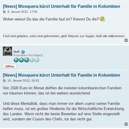
[News] Mosquera kürzt Unterhalt für Familie in Kolumbien
B
8. Januar 2012, 17:50
e
i
Woher weisst Du das die Familie faul ist? Kennst Du die?
t
r
a
g
Fünf sind geladen, zehn sind gekommen, gieß Wasser zur Suppe, heiß alle willkommen.
Dolfi
Kolumbien-Süchtige(r)
Offline
[News] Mosquera kürzt Unterhalt für Familie in Kolumbien
B
10. Januar 2012, 10:31
e
i
Von 1500 Euro im Monat dürften die meisten kolumbianischen Familien
t
nur träumen können, das ist bei weitem ausreichend.
r
a
g
Und diese Mentalität, dass man immer vor allem zuerst seiner Familie
helfen muss, ist ein großes Hindernis für die Wirtschaftliche Entwicklung
des Landes. Wenn nicht der beste Bewerber auf eine Stelle eingestellt
wird, sondern der Cousin des Chefs, tut das nicht gut.