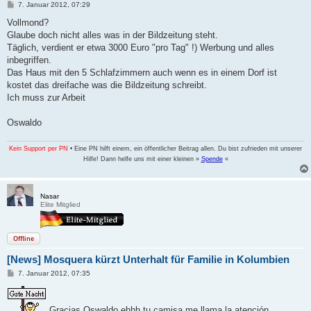
B
7. Januar 2012, 07:29
e
i
Vollmond?
t
Glaube doch nicht alles was in der Bildzeitung steht.
r
a
Täglich, verdient er etwa 3000 Euro "pro Tag" !) Werbung und alles
g
inbegriffen.
Das Haus mit den 5 Schlafzimmern auch wenn es in einem Dorf ist
kostet das dreifache was die Bildzeitung schreibt.
Ich muss zur Arbeit
Oswaldo
Kein Support per PN
• Eine PN hilft einem, ein öffentlicher Beitrag allen. Du bist zufrieden mit unserer
Hilfe! Dann helfe uns mit einer kleinen »
Spende
«
Nasar
Elite Mitglied
Offline
[News] Mosquera kürzt Unterhalt für Familie in Kolumbien
B
7. Januar 2012, 07:35
e
i
t
r
Gracias Oswaldo ehhh tu camisa me llama la atención