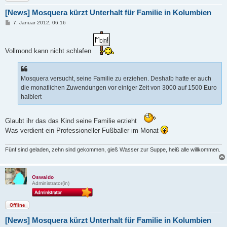
[News] Mosquera kürzt Unterhalt für Familie in Kolumbien
B
7. Januar 2012, 06:16
e
i
t
r
Vollmond kann nicht schlafen
a
g
Mosquera versucht, seine Familie zu erziehen. Deshalb hatte er auch
die monatlichen Zuwendungen vor einiger Zeit von 3000 auf 1500 Euro
halbiert
Glaubt ihr das das Kind seine Familie erzieht
Was verdient ein Professioneller Fußballer im Monat
Fünf sind geladen, zehn sind gekommen, gieß Wasser zur Suppe, heiß alle willkommen.
Oswaldo
Administrator(in)
Offline
[News] Mosquera kürzt Unterhalt für Familie in Kolumbien