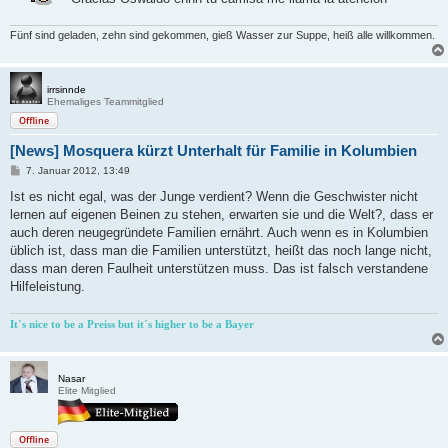
a
g
Fünf sind geladen, zehn sind gekommen, gieß Wasser zur Suppe, heiß alle willkommen.
irrsinnde
Ehemaliges Teammitglied
Offline
[News] Mosquera kürzt Unterhalt für Familie in Kolumbien
B
7. Januar 2012, 13:49
e
i
Ist es nicht egal, was der Junge verdient? Wenn die Geschwister nicht
t
lernen auf eigenen Beinen zu stehen, erwarten sie und die Welt?, dass er
r
a
auch deren neugegründete Familien ernährt. Auch wenn es in Kolumbien
g
üblich ist, dass man die Familien unterstützt, heißt das noch lange nicht,
dass man deren Faulheit unterstützen muss. Das ist falsch verstandene
Hilfeleistung.
It´s nice to be a Preiss but it´s higher to be a Bayer
Nasar
Elite Mitglied
Offline