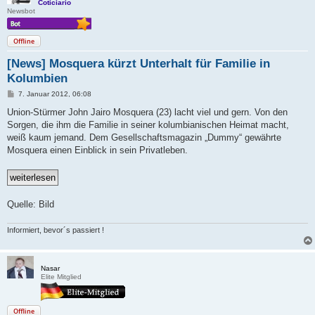
Coticiario
Newsbot
Offline
[News] Mosquera kürzt Unterhalt für Familie in
Kolumbien
B
7. Januar 2012, 06:08
e
i
Union-Stürmer John Jairo Mosquera (23) lacht viel und gern. Von den
t
Sorgen, die ihm die Familie in seiner kolumbianischen Heimat macht,
r
a
weiß kaum jemand. Dem Gesellschaftsmagazin „Dummy“ gewährte
g
Mosquera einen Einblick in sein Privatleben.
Quelle: Bild
Informiert, bevor´s passiert !
Nasar
Elite Mitglied
Offline