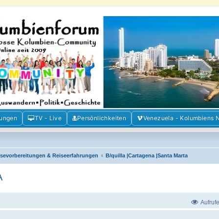
m der Freunde Kolumbiens
ien und Venezuela. Austausch, Erfahrungen und Gemeinschaft im Kolumbienforum
mungen
TV - Live
Persönlichkeiten
Venezuela - Kolumbiens 
isevorbereitungen & Reiseerfahrungen
B/quilla |Cartagena |Santa Marta
A
Aufruf