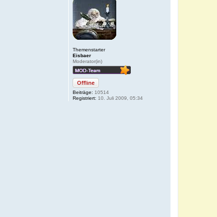
Themenstarter
Eisbaer
Moderator(in)
Offline
Beiträge:
10514
Registriert:
10. Juli 2009, 05:34