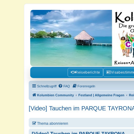
Kolumbienforum - Das grosse Foru
Reisen, Auswandern, Kultur, Politik, Geschichte und Visum in Kolumb
Reiseberichte
Visabestim
Schnellzugriff
FAQ
Forenregeln
Kolumbien Community
Festland | Allgemeine Fragen
Re
[Video] Tauchen im PARQUE TAYRON
Thema abonnieren
[Video] Tauchen im PARQUE TAYRONA