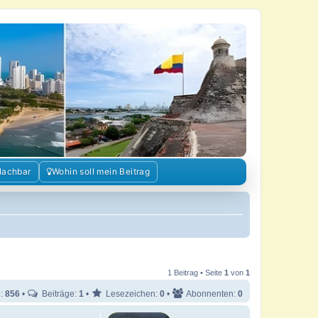
Nachbar
Wohin soll mein Beitrag
1 Beitrag • Seite
1
von
1
e:
856
•
Beiträge:
1
•
Lesezeichen:
0
•
Abonnenten:
0