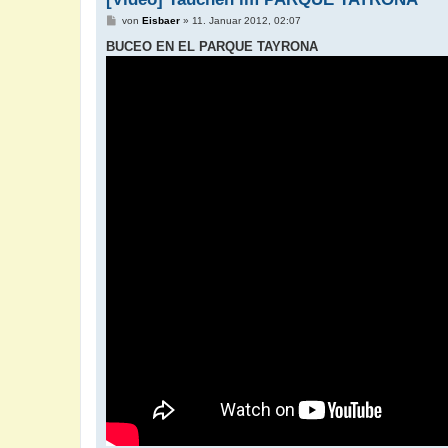
B
von
Eisbaer
»
11. Januar 2012, 02:07
e
i
BUCEO EN EL PARQUE TAYRONA
t
r
a
g