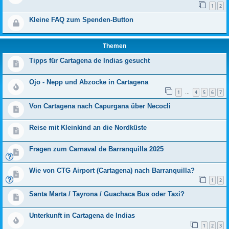
1
2
Kleine FAQ zum Spenden-Button
Themen
Tipps für Cartagena de Indias gesucht
Ojo - Nepp und Abzocke in Cartagena
1
4
5
6
7
…
Von Cartagena nach Capurgana über Necocli
Reise mit Kleinkind an die Nordküste
Fragen zum Carnaval de Barranquilla 2025
Wie von CTG Airport (Cartagena) nach Barranquilla?
1
2
Santa Marta / Tayrona / Guachaca Bus oder Taxi?
Unterkunft in Cartagena de Indias
1
2
3