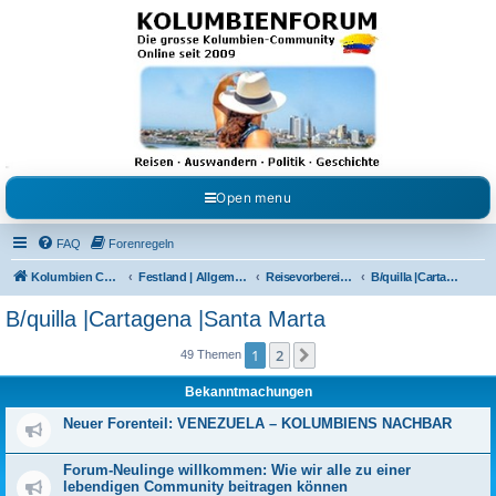
Kolumbienforum - Das
grosse Forum der
Freunde Kolumbiens
Reisen, Auswandern, Kultur, Politik, Geschichte und Visum in Kolumbien und Venezuela.
Austausch, Erfahrungen und Gemeinschaft im Kolumbienforum
Open menu
FAQ
Forenregeln
Kolumbien Community
Festland | Allgemeine Fragen
Reisevorbereitungen & Reiseerfahrungen
B/quilla |Cartagena |Santa Marta
B/quilla |Cartagena |Santa Marta
1
2
Nächste
49 Themen
Bekanntmachungen
Neuer Forenteil: VENEZUELA – KOLUMBIENS NACHBAR
Forum-Neulinge willkommen: Wie wir alle zu einer
lebendigen Community beitragen können