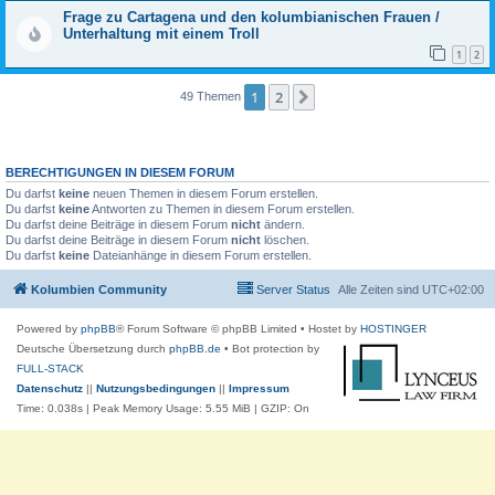
Frage zu Cartagena und den kolumbianischen Frauen /
Unterhaltung mit einem Troll
1
2
1
2
Nächste
49 Themen
BERECHTIGUNGEN IN DIESEM FORUM
Du darfst
keine
neuen Themen in diesem Forum erstellen.
Du darfst
keine
Antworten zu Themen in diesem Forum erstellen.
Du darfst deine Beiträge in diesem Forum
nicht
ändern.
Du darfst deine Beiträge in diesem Forum
nicht
löschen.
Du darfst
keine
Dateianhänge in diesem Forum erstellen.
Kolumbien Community
Server Status
Alle Zeiten sind
UTC+02:00
Powered by
phpBB
® Forum Software © phpBB Limited
• Hostet by
HOSTINGER
Deutsche Übersetzung durch
phpBB.de
• Bot protection by
FULL-STACK
Datenschutz
||
Nutzungsbedingungen
||
Impressum
Time: 0.038s
| Peak Memory Usage: 5.55 MiB | GZIP: On