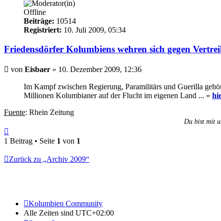
Offline
Beiträge:
10514
Registriert:
10. Juli 2009, 05:34
Friedensdörfer Kolumbiens wehren sich gegen Vertre
Beitrag
von
Eisbaer
»
10. Dezember 2009, 12:36
Im Kampf zwischen Regierung, Paramilitärs und Guerilla gehö
Millionen Kolumbianer auf der Flucht im eigenen Land ... »
hi
Fuente
: Rhein Zeitung
Du bist mit u
Nach
oben
1 Beitrag • Seite
1
von
1
Zurück zu „Archiv 2009“
Kolumbien Community
Alle Zeiten sind
UTC+02:00