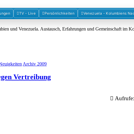
Forum der Freunde Kolumbiens
ungen
TV - Live
Persönlichkeiten
Venezuela - Kolumbiens Na
umbien und Venezuela. Austausch, Erfahrungen und Gemeinschaft im 
Neuigkeiten
Archiv 2009
egen Vertreibung
Aufrufe