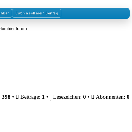
chbar
Wohin soll mein Beitrag
Kolumbienforum
:
398
•
Beiträge:
1
•
Lesezeichen:
0
•
Abonnenten:
0