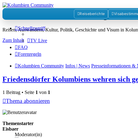
Kolumbienforum - Das grosse 
Reiseberichte
Visabestimm
Schnellzugriff
Reisen, Auswandern, Kultur, Politik, Geschichte und Visum in Kol
Zum Inhalt
TV Live
FAQ
Forenregeln
Kolumbien Community
Infos | News
Presseinformationen & 
Friedensdörfer Kolumbiens wehren sich g
1 Beitrag • Seite
1
von
1
Thema abonnieren
Themenstarter
Eisbaer
Moderator(in)