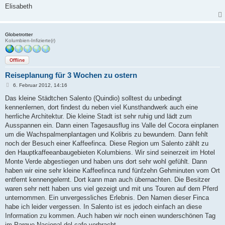
Elisabeth
Globetrotter
Kolumbien-Infizierte(r)
Offline
Reiseplanung für 3 Wochen zu ostern
B
6. Februar 2012, 14:16
e
i
Das kleine Städtchen Salento (Quindio) solltest du unbedingt
t
kennenlernen, dort findest du neben viel Kunsthandwerk auch eine
r
a
herrliche Architektur. Die kleine Stadt ist sehr ruhig und lädt zum
g
Ausspannen ein. Dann einen Tagesausflug ins Valle del Cocora einplanen
um die Wachspalmenplantagen und Kolibris zu bewundern. Dann fehlt
noch der Besuch einer Kaffeefinca. Diese Region um Salento zählt zu
den Hauptkaffeeanbaugebieten Kolumbiens. Wir sind seinerzeit im Hotel
Monte Verde abgestiegen und haben uns dort sehr wohl gefühlt. Dann
haben wir eine sehr kleine Kaffeefinca rund fünfzehn Gehminuten vom Ort
entfernt kennengelernt. Dort kann man auch übernachten. Die Besitzer
waren sehr nett haben uns viel gezeigt und mit uns Touren auf dem Pferd
unternommen. Ein unvergessliches Erlebnis. Den Namen dieser Finca
habe ich leider vergessen. In Salento ist es jedoch einfach an diese
Information zu kommen. Auch haben wir noch einen wunderschönen Tag
im Parque Nacional del cafe verbracht.