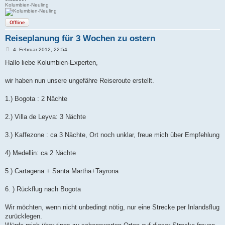
Kolumbien-Neuling
Offline
Reiseplanung für 3 Wochen zu ostern
B
4. Februar 2012, 22:54
e
i
Hallo liebe Kolumbien-Experten,
t
r
a
wir haben nun unsere ungefähre Reiseroute erstellt.
g
1.) Bogota : 2 Nächte
2.) Villa de Leyva: 3 Nächte
3.) Kaffezone : ca 3 Nächte, Ort noch unklar, freue mich über Empfehlung
4) Medellin: ca 2 Nächte
5.) Cartagena + Santa Martha+Tayrona
6. ) Rückflug nach Bogota
Wir möchten, wenn nicht unbedingt nötig, nur eine Strecke per Inlandsflug
zurücklegen.