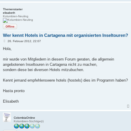
Themenstarter
elisabeth
Kolumbien-Neuling
Offline
Wer kennt Hotels in Cartagena mit organisierten Inseltouren?
B
26. Februar 2012, 22:07
e
i
Hola,
t
r
a
mir wurde von Mitgliedern in diesem Forum geraten, die allgemein
g
angebotenen Inseltouren in Cartagena nicht zu machen,
sondern diese bei diversen Hotels mitzubuchen.
Kennt jemand empfehlenswere hotels (hostels) dies im Programm haben?
Hasta pronto
Elisabeth
ColombiaOnline
Kolumbien-Süchtige(r)