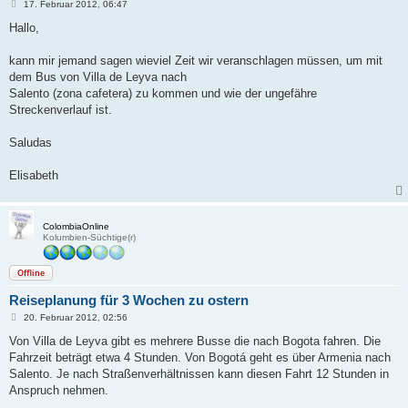
B
17. Februar 2012, 06:47
e
i
Hallo,
t
r
a
kann mir jemand sagen wieviel Zeit wir veranschlagen müssen, um mit
g
dem Bus von Villa de Leyva nach
Salento (zona cafetera) zu kommen und wie der ungefähre
Streckenverlauf ist.
Saludas
Elisabeth
ColombiaOnline
Kolumbien-Süchtige(r)
Offline
Reiseplanung für 3 Wochen zu ostern
B
20. Februar 2012, 02:56
e
i
Von Villa de Leyva gibt es mehrere Busse die nach Bogota fahren. Die
t
Fahrzeit beträgt etwa 4 Stunden. Von Bogotá geht es über Armenia nach
r
a
Salento. Je nach Straßenverhältnissen kann diesen Fahrt 12 Stunden in
g
Anspruch nehmen.