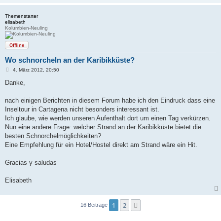
Themenstarter
elisabeth
Kolumbien-Neuling
Offline
Wo schnorcheln an der Karibikküste?
B
4. März 2012, 20:50
e
i
Danke,
t
r
a
nach einigen Berichten in diesem Forum habe ich den Eindruck dass eine
g
Inseltour in Cartagena nicht besonders interessant ist.
Ich glaube, wie werden unseren Aufenthalt dort um einen Tag verkürzen.
Nun eine andere Frage: welcher Strand an der Karibikküste bietet die
besten Schnorchelmöglichkeiten?
Eine Empfehlung für ein Hotel/Hostel direkt am Strand wäre ein Hit.
Gracias y saludas
Elisabeth
1
2
Nächste
16 Beiträge