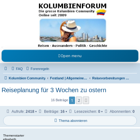
Kolumbienforum - Das
grosse Forum der
Freunde Kolumbiens
Reisen, Auswandern, Kultur, Politik, Geschichte und Visum in Kolumbien und Venezuela.
Austausch, Erfahrungen und Gemeinschaft im Kolumbienforum
Open menu
FAQ
Forenregeln
Kolumbien Community
Festland | Allgemeine Fragen
Reisevorbereitungen & Reiseerfahrungen
Reiseplanung für 3 Wochen zu ostern
1
2
Nächste
16 Beiträge
Aufrufe:
2418
•
Beiträge:
16
•
Lesezeichen:
0
•
Abonnenten:
0
Thema abonnieren
Themenstarter
elisabeth