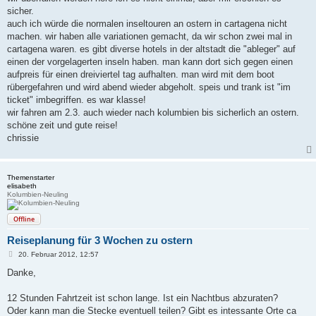
sicher.
auch ich würde die normalen inseltouren an ostern in cartagena nicht
machen. wir haben alle variationen gemacht, da wir schon zwei mal in
cartagena waren. es gibt diverse hotels in der altstadt die "ableger" auf
einen der vorgelagerten inseln haben. man kann dort sich gegen einen
aufpreis für einen dreiviertel tag aufhalten. man wird mit dem boot
rübergefahren und wird abend wieder abgeholt. speis und trank ist "im
ticket" imbegriffen. es war klasse!
wir fahren am 2.3. auch wieder nach kolumbien bis sicherlich an ostern.
schöne zeit und gute reise!
chrissie
Themenstarter
elisabeth
Kolumbien-Neuling
Offline
Reiseplanung für 3 Wochen zu ostern
B
20. Februar 2012, 12:57
e
i
Danke,
t
r
a
12 Stunden Fahrtzeit ist schon lange. Ist ein Nachtbus abzuraten?
g
Oder kann man die Stecke eventuell teilen? Gibt es intessante Orte ca