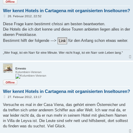
Offline
Wer kennt Hotels in Cartagena mit organisierten Inseltouren?
B
26. Februar 2012, 22:52
e
i
Diese Frage kann bestimmt chrissi am besten beantworten.
t
Die Hotels die ich dort kenne und diese Touren anbieten liegen alles in der
r
a
oberen Preisklasse.
g
Bestimmt hilft der folgende --->
für den Anfang schon etwas weiter.
„Wer fragt, ist ein Narr für eine Minute. Wer nicht fragt, ist ein Narr sein Leben lang.“
Ernesto
Kolumbien-Veteran
Offline
Wer kennt Hotels in Cartagena mit organisierten Inseltouren?
B
27. Februar 2012, 13:17
e
i
Versuche es mal in der Casa Viena, das gehört einem Österreicher und
t
da treffen sich unter anderem Schiffer aus aller Welt. Ich war mal da, er
r
a
war leider nicht da, da er nun mehr in seinem Hotel mit gleichem Namen
g
in Villa de Leyva ist. Die Leute sind sehr nett und hilfsbereit, dort solltest
du finden was du suchst. Viel Glück.