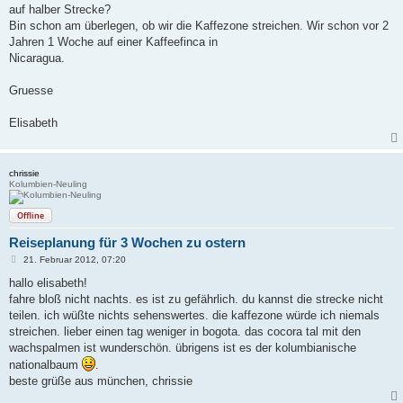
auf halber Strecke?
Bin schon am überlegen, ob wir die Kaffezone streichen. Wir schon vor 2
Jahren 1 Woche auf einer Kaffeefinca in
Nicaragua.
Gruesse
Elisabeth
chrissie
Kolumbien-Neuling
Offline
Reiseplanung für 3 Wochen zu ostern
B
21. Februar 2012, 07:20
e
i
hallo elisabeth!
t
fahre bloß nicht nachts. es ist zu gefährlich. du kannst die strecke nicht
r
a
teilen. ich wüßte nichts sehenswertes. die kaffezone würde ich niemals
g
streichen. lieber einen tag weniger in bogota. das cocora tal mit den
wachspalmen ist wunderschön. übrigens ist es der kolumbianische
nationalbaum
.
beste grüße aus münchen, chrissie