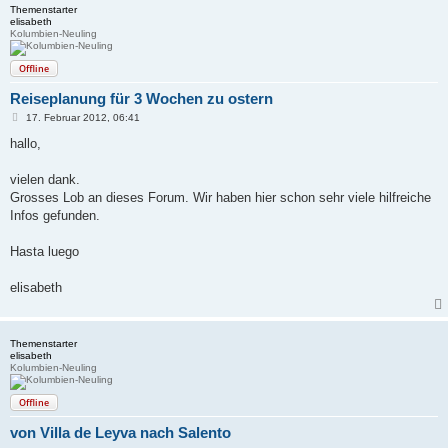
Themenstarter
elisabeth
Kolumbien-Neuling
Offline
Reiseplanung für 3 Wochen zu ostern
B
17. Februar 2012, 06:41
e
i
hallo,
t
r
a
vielen dank.
g
Grosses Lob an dieses Forum. Wir haben hier schon sehr viele hilfreiche
Infos gefunden.
Hasta luego
elisabeth
Themenstarter
elisabeth
Kolumbien-Neuling
Offline
von Villa de Leyva nach Salento