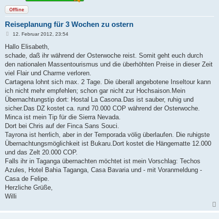
Offline
Reiseplanung für 3 Wochen zu ostern
B
12. Februar 2012, 23:54
e
i
Hallo Elisabeth,
t
schade, daß ihr während der Osterwoche reist. Somit geht euch durch
r
a
den nationalen Massentourismus und die überhöhten Preise in dieser Zeit
g
viel Flair und Charme verloren.
Cartagena lohnt sich max. 2 Tage. Die überall angebotene Inseltour kann
ich nicht mehr empfehlen; schon gar nicht zur Hochsaison.Mein
Übernachtungstip dort: Hostal La Casona.Das ist sauber, ruhig und
sicher.Das DZ kostet ca. rund 70.000 COP während der Osterwoche.
Minca ist mein Tip für die Sierra Nevada.
Dort bei Chris auf der Finca Sans Souci.
Tayrona ist herrlich, aber in der Temporada völig überlaufen. Die ruhigste
Übernachtungsmöglichkeit ist Bukaru.Dort kostet die Hängematte 12.000
und das Zelt 20.000 COP.
Falls ihr in Taganga übernachten möchtet ist mein Vorschlag: Techos
Azules, Hotel Bahia Taganga, Casa Bavaria und - mit Voranmeldung -
Casa de Felipe.
Herzliche Grüße,
Willi