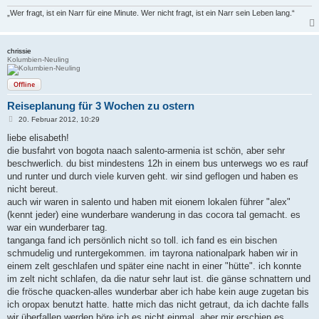
„Wer fragt, ist ein Narr für eine Minute. Wer nicht fragt, ist ein Narr sein Leben lang.“
chrissie
Kolumbien-Neuling
Offline
Reiseplanung für 3 Wochen zu ostern
B
20. Februar 2012, 10:29
e
i
liebe elisabeth!
t
die busfahrt von bogota naach salento-armenia ist schön, aber sehr
r
a
beschwerlich. du bist mindestens 12h in einem bus unterwegs wo es rauf
g
und runter und durch viele kurven geht. wir sind geflogen und haben es
nicht bereut.
auch wir waren in salento und haben mit eionem lokalen führer "alex"
(kennt jeder) eine wunderbare wanderung in das cocora tal gemacht. es
war ein wunderbarer tag.
tanganga fand ich persönlich nicht so toll. ich fand es ein bischen
schmudelig und runtergekommen. im tayrona nationalpark haben wir in
einem zelt geschlafen und später eine nacht in einer "hütte". ich konnte
im zelt nicht schlafen, da die natur sehr laut ist. die gänse schnattern und
die frösche quacken-alles wunderbar aber ich habe kein auge zugetan bis
ich oropax benutzt hatte. hatte mich das nicht getraut, da ich dachte falls
wir überfallen werden höre ich es nicht einmal, aber mir erschien es