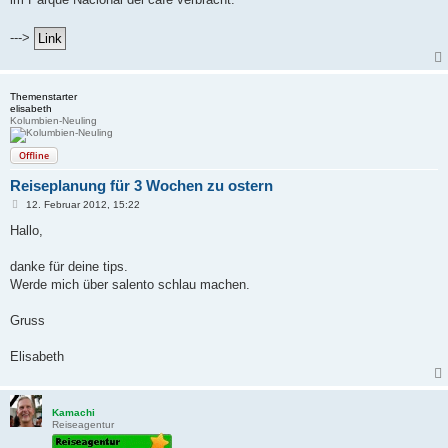
--->
Themenstarter
elisabeth
Kolumbien-Neuling
Offline
Reiseplanung für 3 Wochen zu ostern
B
12. Februar 2012, 15:22
e
i
Hallo,
t
r
a
danke für deine tips.
g
Werde mich über salento schlau machen.
Gruss
Elisabeth
Kamachi
Reiseagentur