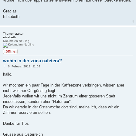
Würde mich über tipps zu sehenswerten Orten auf dieser Strecke freuen.
Gracias
Elisabeth
Themenstarter
elisabeth
Kolumbien-Neuling
Offline
wohin in der zona cafetera?
B
6. Februar 2012, 11:09
e
i
hallo,
t
r
a
wir möchten ein paar Tage in der Kaffeezone verbringen, wissen aber
g
nicht welcher Ort günstig liegt.
Jedenfalls wollen wir uns nicht im Zentrum einer gösseren Stadt
niederlassen, sondern eher "Natur pur".
Da wir gerade in der Osterwoche dort sind, meine ich, dass wir ein
Zimmer reservieren sollten.
Danke für Tips
Grüsse aus Österreich