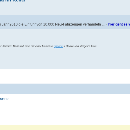
as Jahr 2010 die Einfuhr von 10.000 Neu-Fahrzeugen verhandeln ... »
hier geht es 
 zufrieden! Dann hilf bitte mit einer kleinen »
Spende
« Danke und Vergelt's Gott!
INGER