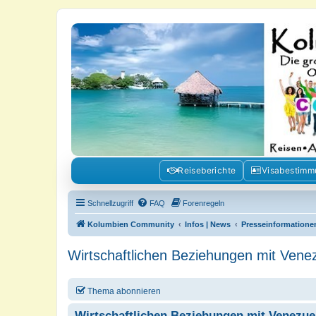
Kolumbienforum - Das grosse Foru
Reisen, Auswandern, Kultur, Politik, Geschichte und Visum in Kolumb
Reiseberichte
Visabestim
Schnellzugriff
FAQ
Forenregeln
Kolumbien Community
Infos | News
Presseinformatione
Wirtschaftlichen Beziehungen mit Venez
Thema abonnieren
Wirtschaftlichen Beziehungen mit Venezuel