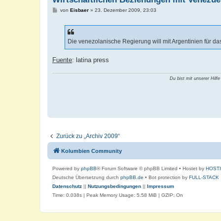
B
von
Eisbaer
»
23. Dezember 2009, 23:03
e
i
t
r
a
Die venezolanische Regierung will mit Argentinien für d
g
Fuente
: latina press
Du bist mit unserer Hilfe
Zurück zu „Archiv 2009“
Kolumbien Community
Powered by
phpBB
® Forum Software © phpBB Limited
• Hostet by
HOST
Deutsche Übersetzung durch
phpBB.de
• Bot protection by
FULL-STACK
Datenschutz
||
Nutzungsbedingungen
||
Impressum
Time: 0.038s
| Peak Memory Usage: 5.58 MiB | GZIP: On