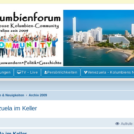
m der Freunde Kolumbiens
ien und Venezuela. Austausch, Erfahrungen und Gemeinschaft im Kolumbienforum
mungen
TV - Live
Persönlichkeiten
Venezuela - Kolumbiens 
n & Neuigkeiten
Archiv 2009
uela im Keller
Aufrufe
a im Keller