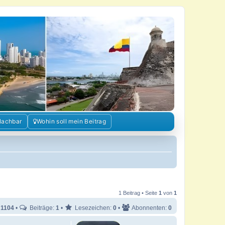
Nachbar
Wohin soll mein Beitrag
1 Beitrag • Seite
1
von
1
:
1104
•
Beiträge:
1
•
Lesezeichen:
0
•
Abonnenten:
0