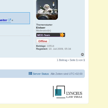
weiter
«
Themenstarter
Eisbaer
Moderator(in)
Offline
Beiträge:
10514
Registriert:
10. Juli 2009, 05:34
N
a
1 Beitrag • Seite
1
von
1
c
h
o
b
Server Status
Alle Zeiten sind
UTC+02:00
e
n