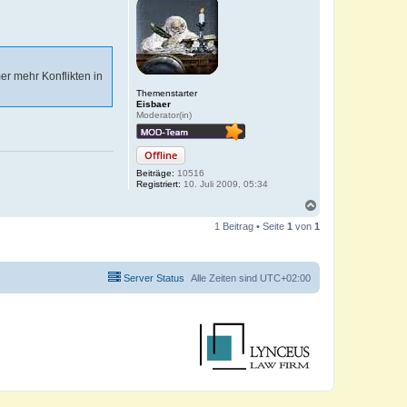
r mehr Konflikten in
Themenstarter
Eisbaer
Moderator(in)
Offline
Beiträge:
10516
Registriert:
10. Juli 2009, 05:34
N
a
1 Beitrag • Seite
1
von
1
c
h
o
b
Server Status
Alle Zeiten sind
UTC+02:00
e
n