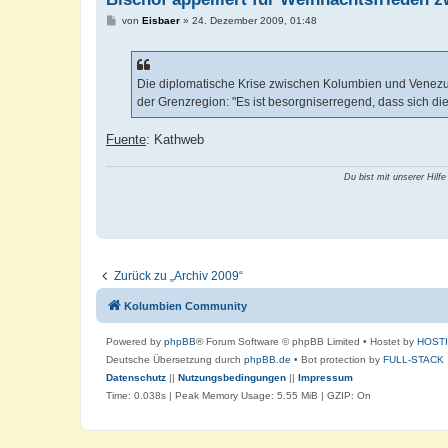
B
von
Eisbaer
»
24. Dezember 2009, 01:48
e
i
t
r
a
Die diplomatische Krise zwischen Kolumbien und Venezu
g
der Grenzregion: "Es ist besorgniserregend, dass sich di
Fuente
: Kathweb
Du bist mit unserer Hilfe
Zurück zu „Archiv 2009“
Kolumbien Community
Powered by
phpBB
® Forum Software © phpBB Limited
• Hostet by
HOST
Deutsche Übersetzung durch
phpBB.de
• Bot protection by
FULL-STACK
Datenschutz
||
Nutzungsbedingungen
||
Impressum
Time: 0.038s
| Peak Memory Usage: 5.55 MiB | GZIP: On