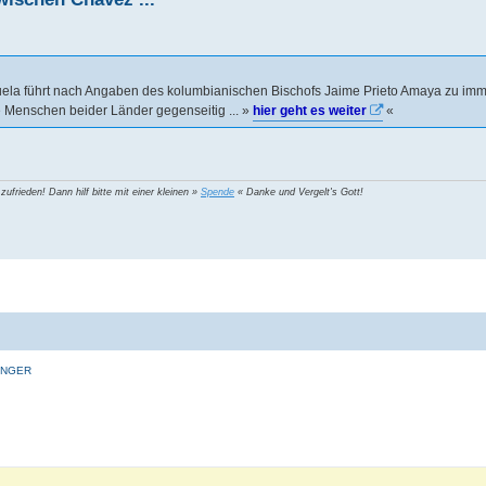
ela führt nach Angaben des kolumbianischen Bischofs Jaime Prieto Amaya zu imme
e Menschen beider Länder gegenseitig ... »
hier geht es weiter
«
 zufrieden! Dann hilf bitte mit einer kleinen »
Spende
« Danke und Vergelt's Gott!
INGER