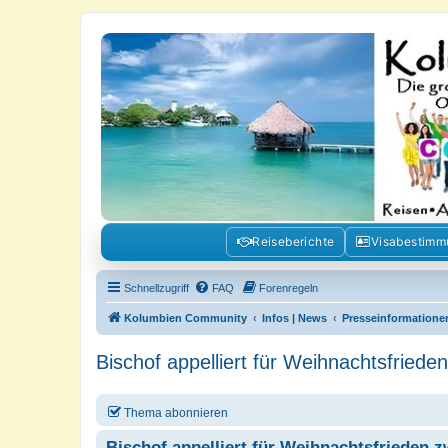
Kolumbienforum - Das grosse Foru
Reisen, Auswandern, Kultur, Politik, Geschichte und Visum in Kolumb
Reiseberichte
Visabestim
Schnellzugriff
FAQ
Forenregeln
Kolumbien Community
Infos | News
Presseinformatione
Bischof appelliert für Weihnachtsfriede
Thema abonnieren
Bischof appelliert für Weihnachtsfrieden z