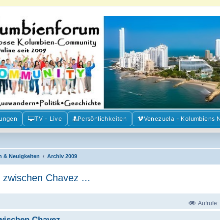
m der Freunde Kolumbiens
ien und Venezuela. Austausch, Erfahrungen und Gemeinschaft im Kolumbienforum
mungen
TV - Live
Persönlichkeiten
Venezuela - Kolumbiens 
n & Neuigkeiten
Archiv 2009
n zwischen Chavez ...
Aufrufe:
wischen Chavez ...