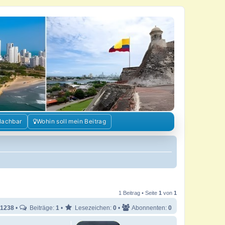
Nachbar
Wohin soll mein Beitrag
1 Beitrag • Seite
1
von
1
1238
•
Beiträge:
1
•
Lesezeichen:
0
•
Abonnenten:
0