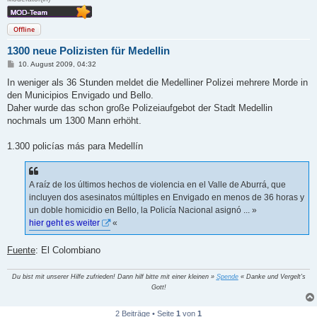
Offline
1300 neue Polizisten für Medellin
B
10. August 2009, 04:32
e
i
In weniger als 36 Stunden meldet die Medelliner Polizei mehrere Morde in
t
den Municipios Envigado und Bello.
r
a
Daher wurde das schon große Polizeiaufgebot der Stadt Medellin
g
nochmals um 1300 Mann erhöht.
1.300 policías más para Medellín
A raíz de los últimos hechos de violencia en el Valle de Aburrá, que
incluyen dos asesinatos múltiples en Envigado en menos de 36 horas y
un doble homicidio en Bello, la Policía Nacional asignó ... »
hier geht es weiter
«
Fuente
: El Colombiano
Du bist mit unserer Hilfe zufrieden! Dann hilf bitte mit einer kleinen »
Spende
« Danke und Vergelt's
Gott!
2 Beiträge • Seite
1
von
1