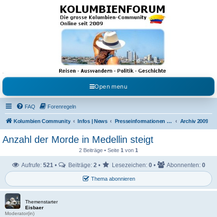
Kolumbienforum - Das
grosse Forum der
Freunde Kolumbiens
Reisen, Auswandern, Kultur, Politik, Geschichte und Visum in Kolumbien und Venezuela.
Austausch, Erfahrungen und Gemeinschaft im Kolumbienforum
Open menu
FAQ
Forenregeln
Kolumbien Community
Infos | News
Presseinformationen & Neuigkeiten
Archiv 2009
Anzahl der Morde in Medellin steigt
2 Beiträge • Seite
1
von
1
Aufrufe:
521
•
Beiträge:
2
•
Lesezeichen:
0
•
Abonnenten:
0
Thema abonnieren
Themenstarter
Eisbaer
Moderator(in)