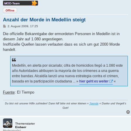
Offline
Anzahl der Morde in Medellin steigt
B
2. August 2009, 17:25
e
i
Die offizielle Bekanntgabe der ermordeten Personen in Medellin ist in
t
diesem Jahr auf 1.080 angestiegen.
r
a
Inoffizielle Quellen lassen verlauten dass es sich um gut 2000 Morde
g
handelt.
Medellín, en alerta por sicariato; cifra de homicidios llegó a 1.080 este
año Autoridades atribuyen la mayoría de los crímenes a una guerra
entre bandas. Alcaldía lanzó una nueva estrategia contra el crimen,
basada en la participación ciudadana ... »
hier geht es weiter
«
Fuente
: El Tiempo
Du bist mit unserer Hilfe zufrieden! Dann hilf bitte mit einer kleinen »
Spende
« Danke und Vergelt's
Gott!
Themenstarter
Eisbaer
Moderator(in)