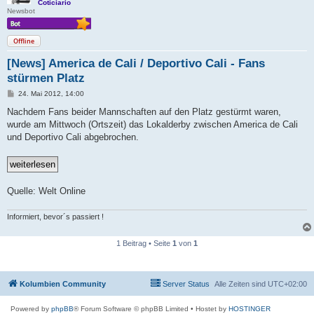
Coticiario
Newsbot
Offline
[News] America de Cali / Deportivo Cali - Fans
stürmen Platz
B
24. Mai 2012, 14:00
e
i
Nachdem Fans beider Mannschaften auf den Platz gestürmt waren,
t
wurde am Mittwoch (Ortszeit) das Lokalderby zwischen America de Cali
r
a
und Deportivo Cali abgebrochen.
g
Quelle: Welt Online
Informiert, bevor´s passiert !
1 Beitrag • Seite
1
von
1
Kolumbien Community
Server Status
Alle Zeiten sind
UTC+02:00
Powered by
phpBB
® Forum Software © phpBB Limited
• Hostet by
HOSTINGER