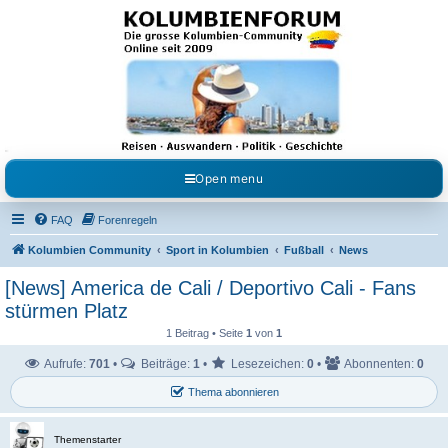
Kolumbienforum - Das
grosse Forum der
Freunde Kolumbiens
Reisen, Auswandern, Kultur, Politik, Geschichte und Visum in Kolumbien und Venezuela.
Austausch, Erfahrungen und Gemeinschaft im Kolumbienforum
Open menu
FAQ
Forenregeln
Kolumbien Community
Sport in Kolumbien
Fußball
News
[News] America de Cali / Deportivo Cali - Fans
stürmen Platz
1 Beitrag • Seite
1
von
1
Aufrufe:
701
•
Beiträge:
1
•
Lesezeichen:
0
•
Abonnenten:
0
Thema abonnieren
Themenstarter