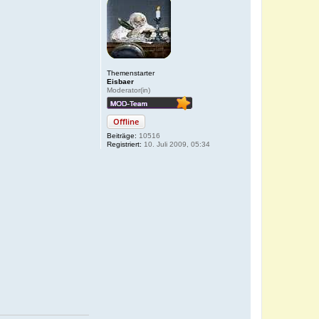
Themenstarter
Eisbaer
Moderator(in)
Offline
Beiträge:
10516
Registriert:
10. Juli 2009, 05:34