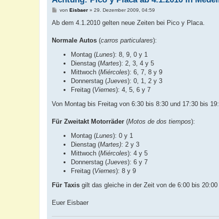
B
von
Eisbaer
»
29. Dezember 2009, 04:59
e
i
Ab dem 4.1.2010 gelten neue Zeiten bei Pico y Placa.
t
r
a
Normale Autos
(
carros particulares
):
g
Montag (
Lunes
): 8, 9, 0 y 1
Dienstag (
Martes
): 2, 3, 4 y 5
Mittwoch (
Miércoles
): 6, 7, 8 y 9
Donnerstag (
Jueves
): 0, 1, 2 y 3
Freitag (
Viernes
): 4, 5, 6 y 7
Von Montag bis Freitag von 6:30 bis 8:30 und 17:30 bis 19
Für Zweitakt Motorräder
(
Motos de dos tiempos
):
Montag (
Lunes
): 0 y 1
Dienstag (
Martes)
: 2 y 3
Mittwoch (
Miércoles
): 4 y 5
Donnerstag (
Jueves
): 6 y 7
Freitag (
Viernes
): 8 y 9
Für Taxis
gilt das gleiche in der Zeit von de 6:00 bis 20:00
Euer Eisbaer