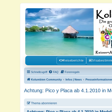
Kolumbienforum - Das grosse Foru
Reisen, Auswandern, Kultur, Politik, Geschichte und Visum in Kolumb
Reiseberichte
Visabestim
Schnellzugriff
FAQ
Forenregeln
Kolumbien Community
Infos | News
Presseinformatione
Achtung: Pico y Placa ab 4.1.2010 in Me
Thema abonnieren
Achtung: Pico y Placa ab 4.1.2010 in Medel