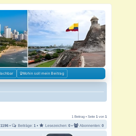
Nachbar
Wohin soll mein Beitrag
1 Beitrag • Seite
1
von
1
:
1196
•
Beiträge:
1
•
Lesezeichen:
0
•
Abonnenten:
0