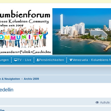
m der Freunde Kolumbiens
ien und Venezuela. Austausch, Erfahrungen und Gemeinschaft im Kolumbienforum
mungen
TV - Live
Persönlichkeiten
Venezuela - Kolumbiens 
n & Neuigkeiten
Archiv 2009
dellin
Aufrufe
lin