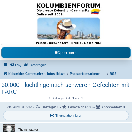
Kolumbienforum - Das
grosse Forum der
Freunde Kolumbiens
Reisen, Auswandern, Kultur, Politik, Geschichte und Visum in Kolumbien und Venezuela.
Austausch, Erfahrungen und Gemeinschaft im Kolumbienforum
Open menu
FAQ
Forenregeln
Kolumbien Community
Infos | News
Presseinformationen & Neuigkeiten
2012
30.000 Flüchtlinge nach schweren Gefechten mit
FARC
1 Beitrag • Seite
1
von
1
Aufrufe:
514
•
Beiträge:
1
•
Lesezeichen:
0
•
Abonnenten:
0
Thema abonnieren
Themenstarter