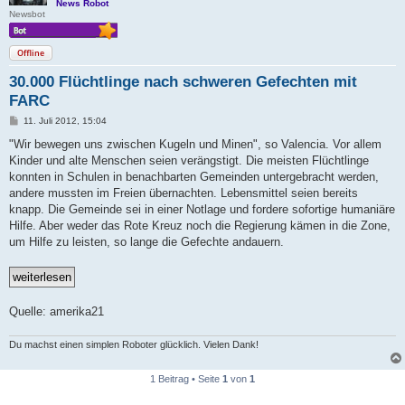
News Robot
Newsbot
Offline
30.000 Flüchtlinge nach schweren Gefechten mit
FARC
B
11. Juli 2012, 15:04
e
i
"Wir bewegen uns zwischen Kugeln und Minen", so Valencia. Vor allem
t
Kinder und alte Menschen seien verängstigt. Die meisten Flüchtlinge
r
a
konnten in Schulen in benachbarten Gemeinden untergebracht werden,
g
andere mussten im Freien übernachten. Lebensmittel seien bereits
knapp. Die Gemeinde sei in einer Notlage und fordere sofortige humaniäre
Hilfe. Aber weder das Rote Kreuz noch die Regierung kämen in die Zone,
um Hilfe zu leisten, so lange die Gefechte andauern.
Quelle: amerika21
Du machst einen simplen Roboter glücklich. Vielen Dank!
1 Beitrag • Seite
1
von
1