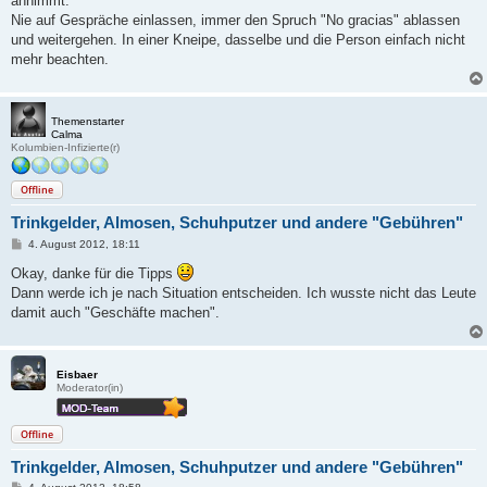
annimmt.
Nie auf Gespräche einlassen, immer den Spruch "No gracias" ablassen
und weitergehen. In einer Kneipe, dasselbe und die Person einfach nicht
mehr beachten.
Themenstarter
Calma
Kolumbien-Infizierte(r)
Offline
Trinkgelder, Almosen, Schuhputzer und andere "Gebühren"
B
4. August 2012, 18:11
e
i
Okay, danke für die Tipps
t
Dann werde ich je nach Situation entscheiden. Ich wusste nicht das Leute
r
a
damit auch "Geschäfte machen".
g
Eisbaer
Moderator(in)
Offline
Trinkgelder, Almosen, Schuhputzer und andere "Gebühren"
B