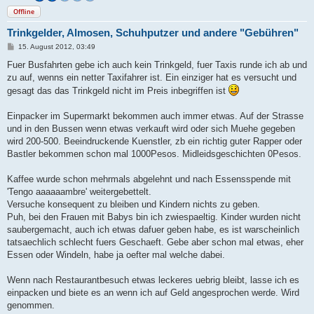
Offline
Trinkgelder, Almosen, Schuhputzer und andere "Gebühren"
B
15. August 2012, 03:49
e
i
Fuer Busfahrten gebe ich auch kein Trinkgeld, fuer Taxis runde ich ab und
t
zu auf, wenns ein netter Taxifahrer ist. Ein einziger hat es versucht und
r
a
gesagt das das Trinkgeld nicht im Preis inbegriffen ist
g
Einpacker im Supermarkt bekommen auch immer etwas. Auf der Strasse
und in den Bussen wenn etwas verkauft wird oder sich Muehe gegeben
wird 200-500. Beeindruckende Kuenstler, zb ein richtig guter Rapper oder
Bastler bekommen schon mal 1000Pesos. Midleidsgeschichten 0Pesos.
Kaffee wurde schon mehrmals abgelehnt und nach Essensspende mit
'Tengo aaaaaambre' weitergebettelt.
Versuche konsequent zu bleiben und Kindern nichts zu geben.
Puh, bei den Frauen mit Babys bin ich zwiespaeltig. Kinder wurden nicht
saubergemacht, auch ich etwas dafuer geben habe, es ist warscheinlich
tatsaechlich schlecht fuers Geschaeft. Gebe aber schon mal etwas, eher
Essen oder Windeln, habe ja oefter mal welche dabei.
Wenn nach Restaurantbesuch etwas leckeres uebrig bleibt, lasse ich es
einpacken und biete es an wenn ich auf Geld angesprochen werde. Wird
genommen.