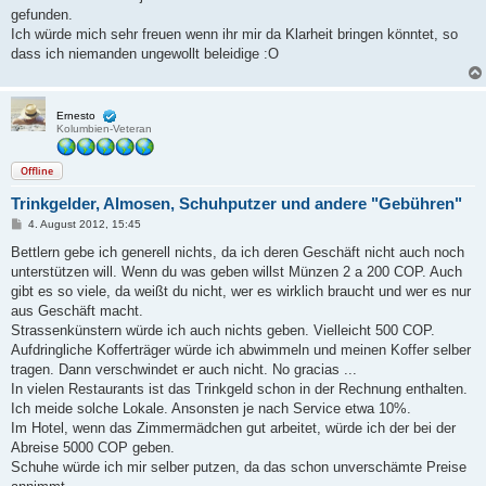
gefunden.
Ich würde mich sehr freuen wenn ihr mir da Klarheit bringen könntet, so
dass ich niemanden ungewollt beleidige :O
Ernesto
Kolumbien-Veteran
Offline
Trinkgelder, Almosen, Schuhputzer und andere "Gebühren"
B
4. August 2012, 15:45
e
i
Bettlern gebe ich generell nichts, da ich deren Geschäft nicht auch noch
t
unterstützen will. Wenn du was geben willst Münzen 2 a 200 COP. Auch
r
a
gibt es so viele, da weißt du nicht, wer es wirklich braucht und wer es nur
g
aus Geschäft macht.
Strassenkünstern würde ich auch nichts geben. Vielleicht 500 COP.
Aufdringliche Kofferträger würde ich abwimmeln und meinen Koffer selber
tragen. Dann verschwindet er auch nicht. No gracias ...
In vielen Restaurants ist das Trinkgeld schon in der Rechnung enthalten.
Ich meide solche Lokale. Ansonsten je nach Service etwa 10%.
Im Hotel, wenn das Zimmermädchen gut arbeitet, würde ich der bei der
Abreise 5000 COP geben.
Schuhe würde ich mir selber putzen, da das schon unverschämte Preise