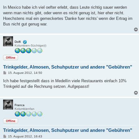
In Mexico habe ich viel oefter erlebt, dass Leute richtig sauer werden
wenn man nichts gibt, oder wenn es nicht genug ist, hier eher nicht.
Hoechstens mal ein gemeckertes 'Danke fuer nichts' wenn der Ertrag im
Bus nicht gut genug war.
Dolfi
Kolumbien-Süchtige(r)
Offline
Trinkgelder, Almosen, Schuhputzer und andere "Gebühren"
B
15. August 2012, 14:50
e
i
Ich habe festgestellt dass in Medellín viele Restaurants einfach 10%
t
Trinkgeld auf die Rechnung setzen. Aufgepasst!
r
a
g
Franca
Kolumbienfan
Offline
Trinkgelder, Almosen, Schuhputzer und andere "Gebühren"
B
15. August 2012, 16:43