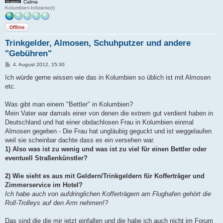
Calma
Kolumbien-Infizierte(r)
Offline
Trinkgelder, Almosen, Schuhputzer und andere
"Gebühren"
B
4. August 2012, 15:30
e
i
Ich würde gerne wissen wie das in Kolumbien so üblich ist mit Almosen
t
etc.
r
a
g
Was gibt man einem "Bettler" in Kolumbien?
Mein Vater war damals einer von denen die extrem gut verdient haben in
Deutschland und hat einer obdachlosen Frau in Kolumbien einmal
Almosen gegeben - Die Frau hat ungläubig geguckt und ist weggelaufen
weil sie scheinbar dachte dass es ein versehen war.
1) Also was ist zu wenig und was ist zu viel für einen Bettler oder
eventuell Straßenkünstler?
2) Wie sieht es aus mit Geldern/Trinkgeldern für Kofferträger und
Zimmerservice im Hotel?
Ich habe auch von aufdringlichen Kofferträgern am Flughafen gehört die
Roll-Trolleys auf den Arm nehmen!?
Das sind die die mir jetzt einfallen und die habe ich auch nicht im Forum