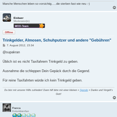
Manche Menschen leben so vorsichtig......die sterben fast wie neu :-)
Eisbaer
Moderator(in)
Offline
Trinkgelder, Almosen, Schuhputzer und andere "Gebühren"
B
7. August 2012, 15:34
e
i
@supakran
t
r
a
Üblich ist es nicht Taxifahrern Trinkgeld zu geben.
g
Ausnahme die schleppen Dein Gepäck durch die Gegend.
Für reine Taxifahrten würde ich kein Trinkgeld geben.
Du bist mit unserer Hilfe zufrieden! Dann hilf bitte mit einer kleinen »
Spende
« Danke und Vergelt's
Gott!
Franca
Kolumbienfan