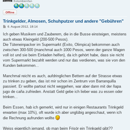
Kolumbienfan
Offline
Trinkgelder, Almosen, Schuhputzer und andere "Gebühren"
B
6. August 2012, 18:14
e
i
Ich geben Musikern und Zauberern, die in die Busse einsteigen, meistens
t
auch etwas Kleingeld (200-500 Pesos).
r
a
Die Tüteneinpacker im Supermarkt (Exito, Olimpica) bekommen auch
g
zwischen 300-500 (manchmal auch 1000 Pesos, wenn der ganze Wagen
voll ist und sie beim Einladen helfen), da ich gehört habe, dass sie nicht
vom Supermarkt bezahlt werden und nur das verdienen, was sie von den
Kunden bekommen...
Manchmal reicht es auch, aufdringlichen Bettern auf der Strasse etwas
zu trinken zu geben, das ist mir schon im Zentrum von Barranquilla
passiert. Er wollte partout nicht weggehen, war aber dann mit der ñapa
jugo de caña zufrieden. Anstatt Geld gebe ich lieber was zu essen oder
trinken...
Beim Essen, hab ich gemerkt, wird nur in einigen Restaurants Trinkgeld
erwarten (max 10%), oft wurde ich aber unglübig angeschaut, wenn ich
die Rechnung aufrunden wollte
Weiss eigentlich jemand, ob man beim Frisör ein Trinkgeld gibt??