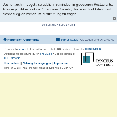
e
i
Das ist auch in Bogota so ueblich, zumindest in groesseren Restaurants.
t
Allerdings gibt es seit ca. 1 Jahr eins Gesetz, das vorschreibt den Gast
r
a
diesbezueglich vorher um Zustimmung zu fragen.
g
15 Beiträge • Seite
1
von
1
Kolumbien Community
Server Status
Alle Zeiten sind
UTC+02:00
Powered by
phpBB
® Forum Software © phpBB Limited
• Hostet by
HOSTINGER
Deutsche Übersetzung durch
phpBB.de
• Bot protection by
FULL-STACK
Datenschutz
||
Nutzungsbedingungen
||
Impressum
Time: 0.031s
| Peak Memory Usage: 5.55 MiB | GZIP: On