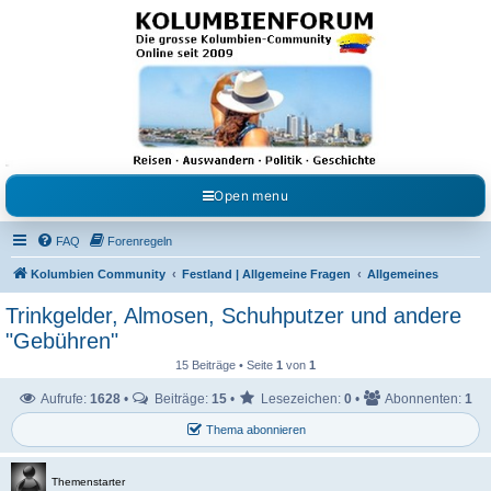
Kolumbienforum - Das
grosse Forum der
Freunde Kolumbiens
Reisen, Auswandern, Kultur, Politik, Geschichte und Visum in Kolumbien und Venezuela.
Austausch, Erfahrungen und Gemeinschaft im Kolumbienforum
Open menu
FAQ
Forenregeln
Kolumbien Community
Festland | Allgemeine Fragen
Allgemeines
Trinkgelder, Almosen, Schuhputzer und andere
"Gebühren"
15 Beiträge • Seite
1
von
1
Aufrufe:
1628
•
Beiträge:
15
•
Lesezeichen:
0
•
Abonnenten:
1
Thema abonnieren
Themenstarter