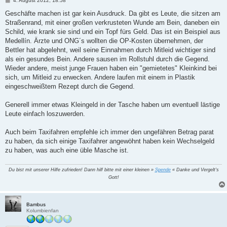
4. August 2012, 18:58
e
i
Geschäfte machen ist gar kein Ausdruck. Da gibt es Leute, die sitzen am
t
Straßenrand, mit einer großen verkrusteten Wunde am Bein, daneben ein
r
a
Schild, wie krank sie sind und ein Topf fürs Geld. Das ist ein Beispiel aus
g
Medellín. Ärzte und ONG´s wollten die OP-Kosten übernehmen, der
Bettler hat abgelehnt, weil seine Einnahmen durch Mitleid wichtiger sind
als ein gesundes Bein. Andere sausen im Rollstuhl durch die Gegend.
Wieder andere, meist junge Frauen haben ein "gemietetes" Kleinkind bei
sich, um Mitleid zu erwecken. Andere laufen mit einem in Plastik
eingeschweißtem Rezept durch die Gegend.
Generell immer etwas Kleingeld in der Tasche haben um eventuell lästige
Leute einfach loszuwerden.
Auch beim Taxifahren empfehle ich immer den ungefähren Betrag parat
zu haben, da sich einige Taxifahrer angewöhnt haben kein Wechselgeld
zu haben, was auch eine üble Masche ist.
Du bist mit unserer Hilfe zufrieden! Dann hilf bitte mit einer kleinen »
Spende
« Danke und Vergelt's
Gott!
Bambus
Kolumbienfan