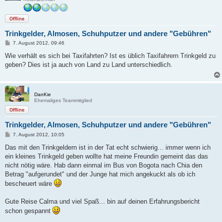
Offline
Trinkgelder, Almosen, Schuhputzer und andere "Gebühren"
B
7. August 2012, 09:46
e
i
Wie verhält es sich bei Taxifahrten? Ist es üblich Taxifahrern Trinkgeld zu
t
geben? Dies ist ja auch von Land zu Land unterschiedlich.
r
a
g
DanKie
Ehemaliges Teammitglied
Offline
Trinkgelder, Almosen, Schuhputzer und andere "Gebühren"
B
7. August 2012, 10:05
e
i
Das mit den Trinkgeldern ist in der Tat echt schwierig... immer wenn ich
t
ein kleines Trinkgeld geben wollte hat meine Freundin gemeint das das
r
a
nicht nötig wäre. Hab dann einmal im Bus von Bogota nach Chia den
g
Betrag "aufgerundet" und der Junge hat mich angekuckt als ob ich
bescheuert wäre
Gute Reise Calma und viel Spaß... bin auf deinen Erfahrungsbericht
schon gespannt