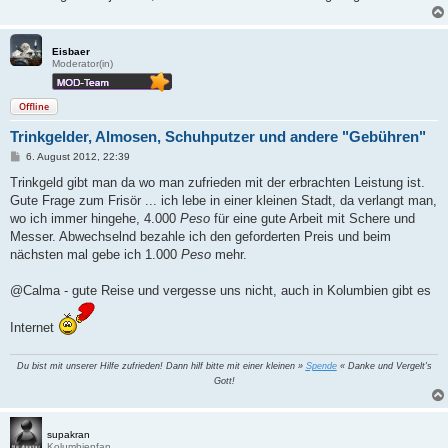
Eisbaer
Moderator(in)
Offline
Trinkgelder, Almosen, Schuhputzer und andere "Gebühren"
B
6. August 2012, 22:39
e
i
Trinkgeld gibt man da wo man zufrieden mit der erbrachten Leistung ist.
t
Gute Frage zum Frisör ... ich lebe in einer kleinen Stadt, da verlangt man,
r
a
wo ich immer hingehe, 4.000
Peso
für eine gute Arbeit mit Schere und
g
Messer. Abwechselnd bezahle ich den geforderten Preis und beim
nächsten mal gebe ich 1.000
Peso
mehr.
@Calma - gute Reise und vergesse uns nicht, auch in Kolumbien gibt es
Internet
Du bist mit unserer Hilfe zufrieden! Dann hilf bitte mit einer kleinen »
Spende
« Danke und Vergelt's
Gott!
supakran
Kolumbienfan