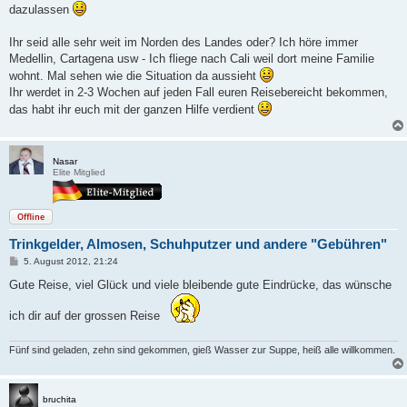
dazulassen
Ihr seid alle sehr weit im Norden des Landes oder? Ich höre immer
Medellin, Cartagena usw - Ich fliege nach Cali weil dort meine Familie
wohnt. Mal sehen wie die Situation da aussieht
Ihr werdet in 2-3 Wochen auf jeden Fall euren Reisebereicht bekommen,
das habt ihr euch mit der ganzen Hilfe verdient
Nasar
Elite Mitglied
Offline
Trinkgelder, Almosen, Schuhputzer und andere "Gebühren"
B
5. August 2012, 21:24
e
i
Gute Reise, viel Glück und viele bleibende gute Eindrücke, das wünsche
t
r
ich dir auf der grossen Reise
a
g
Fünf sind geladen, zehn sind gekommen, gieß Wasser zur Suppe, heiß alle willkommen.
bruchita