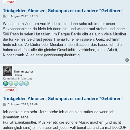
Offline
Trinkgelder, Almosen, Schuhputzer und andere "Gebühren"
B
5. August 2012, 04:13
e
i
Wenn ich im Zentrum von Medellin bin, dann sehe ich immer einen
t
Saxophonspieler, da bleib ich dann hin- und wieder mal stehen und lasse
r
a
500 Peso in seien Hut fallen. Im Parque Berrio gibt es auch viele Musiker
g
die für keines Geld fast jedes Thema für einen spielen. Ganz schlimm
finde ich die Verkäufer oder Musiker in den Bussen, das hasse ich, die
haben auch fast alle die gleiche Geschichte, vertrieben, keine Arbeit,
Kinder krank. Alles sehr gewöhnungsbedürftig.
Themenstarter
Calma
Kolumbien-Infizierte(r)
Offline
Trinkgelder, Almosen, Schuhputzer und andere "Gebühren"
B
5. August 2012, 19:49
e
i
Ich danke euch sehr. Jetzt stehe ich auch nicht ratlos da wenn ich
t
jemanden sehe.
r
a
Für Straßenkünstler, Musiker etc die schöne Musik machen (und nicht
g
aufdringlich sind) bin ich aber auf jeden Fall bereit ab und zu mal 500COP