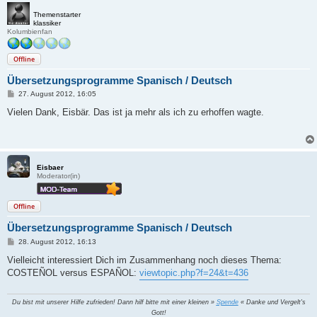
Themenstarter
klassiker
Kolumbienfan
Offline
Übersetzungsprogramme Spanisch / Deutsch
B
27. August 2012, 16:05
e
i
Vielen Dank, Eisbär. Das ist ja mehr als ich zu erhoffen wagte.
t
r
a
g
Eisbaer
Moderator(in)
Offline
Übersetzungsprogramme Spanisch / Deutsch
B
28. August 2012, 16:13
e
i
Vielleicht interessiert Dich im Zusammenhang noch dieses Thema:
t
COSTEÑOL versus ESPAÑOL:
viewtopic.php?f=24&t=436
r
a
g
Du bist mit unserer Hilfe zufrieden! Dann hilf bitte mit einer kleinen »
Spende
« Danke und Vergelt's
Gott!