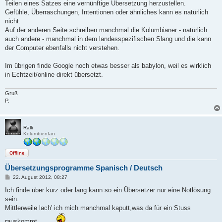
Teilen eines Satzes eine vernünftige Übersetzung herzustellen.
Gefühle, Überraschungen, Intentionen oder ähnliches kann es natürlich
nicht.
Auf der anderen Seite schreiben manchmal die Kolumbianer - natürlich
auch andere - manchmal in dem landesspezifischen Slang und die kann
der Computer ebenfalls nicht verstehen.
Im übrigen finde Google noch etwas besser als babylon, weil es wirklich
in Echtzeit/online direkt übersetzt.
Gruß
P.
Ralli
Kolumbienfan
Offline
Übersetzungsprogramme Spanisch / Deutsch
B
22. August 2012, 08:27
e
i
Ich finde über kurz oder lang kann so ein Übersetzer nur eine Notlösung
t
sein.
r
a
Mittlerweile lach' ich mich manchmal kaputt,was da für ein Stuss
g
rauskommt....