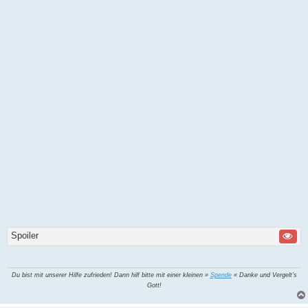
Spoiler
Du bist mit unserer Hilfe zufrieden! Dann hilf bitte mit einer kleinen »
Spende
« Danke und Vergelt's
Gott!