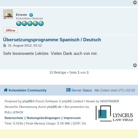
Ernesto
Kolumbien-Veteran
Offline
Übersetzungsprogramme Spanisch / Deutsch
B
31. August 2012, 02:12
e
i
Sehr lesenswerte Lektüre. Vielen Dank auch von mir.
t
r
a
g
10 Beiträge • Seite
1
von
1
Kolumbien Community
Server Status
Alle Zeiten sind
UTC+02:00
Powered by
phpBB
® Forum Software © phpBB Limited
• Hostet by
HOSTINGER
Deutsche Übersetzung durch
phpBB.de
• Bot protection by
FULL-STACK
Datenschutz
||
Nutzungsbedingungen
||
Impressum
Time: 0.029s
| Peak Memory Usage: 5.58 MiB | GZIP: On