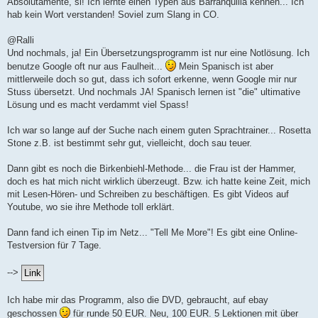
Absolutamente, si! Ich lernte einen Typen aus Barranquilla kennen... Ich
hab kein Wort verstanden! Soviel zum Slang in CO.
@Ralli
Und nochmals, ja! Ein Übersetzungsprogramm ist nur eine Notlösung. Ich
benutze Google oft nur aus Faulheit...
Mein Spanisch ist aber
mittlerweile doch so gut, dass ich sofort erkenne, wenn Google mir nur
Stuss übersetzt. Und nochmals JA! Spanisch lernen ist "die" ultimative
Lösung und es macht verdammt viel Spass!
Ich war so lange auf der Suche nach einem guten Sprachtrainer... Rosetta
Stone z.B. ist bestimmt sehr gut, vielleicht, doch sau teuer.
Dann gibt es noch die Birkenbiehl-Methode... die Frau ist der Hammer,
doch es hat mich nicht wirklich überzeugt. Bzw. ich hatte keine Zeit, mich
mit Lesen-Hören- und Schreiben zu beschäftigen. Es gibt Videos auf
Youtube, wo sie ihre Methode toll erklärt.
Dann fand ich einen Tip im Netz... "Tell Me More"! Es gibt eine Online-
Testversion für 7 Tage.
-->
Ich habe mir das Programm, also die DVD, gebraucht, auf ebay
geschossen
für runde 50 EUR. Neu, 100 EUR. 5 Lektionen mit über