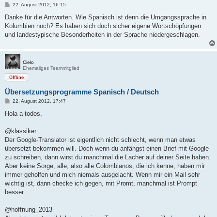
B
22. August 2012, 16:15
e
i
Danke für die Antworten. Wie Spanisch ist denn die Umgangssprache in
t
Kolumbien noch? Es haben sich doch sicher eigene Wortschöpfungen
r
a
und landestypische Besonderheiten in der Sprache niedergeschlagen.
g
Cielo
Ehemaliges Teammitglied
Offline
Übersetzungsprogramme Spanisch / Deutsch
B
22. August 2012, 17:47
e
i
Hola a todos,
t
r
a
@klassiker
g
Der Google-Translator ist eigentlich nicht schlecht, wenn man etwas
übersetzt bekommen will. Doch wenn du anfängst einen Brief mit Google
zu schreiben, dann wirst du manchmal die Lacher auf deiner Seite haben.
Aber keine Sorge, alle, also alle Colombianos, die ich kenne, haben mir
immer geholfen und mich niemals ausgelacht. Wenn mir ein Mail sehr
wichtig ist, dann checke ich gegen, mit Promt, manchmal ist Prompt
besser.
@hoffnung_2013