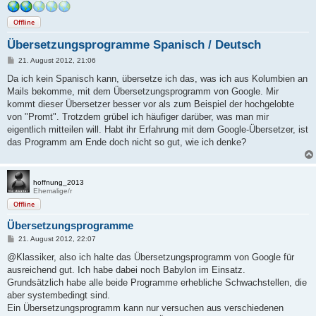
Offline
Übersetzungsprogramme Spanisch / Deutsch
B
21. August 2012, 21:06
e
i
Da ich kein Spanisch kann, übersetze ich das, was ich aus Kolumbien an
t
Mails bekomme, mit dem Übersetzungsprogramm von Google. Mir
r
a
kommt dieser Übersetzer besser vor als zum Beispiel der hochgelobte
g
von "Promt". Trotzdem grübel ich häufiger darüber, was man mir
eigentlich mitteilen will. Habt ihr Erfahrung mit dem Google-Übersetzer, ist
das Programm am Ende doch nicht so gut, wie ich denke?
hoffnung_2013
Ehemalige/r
Offline
Übersetzungsprogramme
B
21. August 2012, 22:07
e
i
@Klassiker, also ich halte das Übersetzungsprogramm von Google für
t
ausreichend gut. Ich habe dabei noch Babylon im Einsatz.
r
a
Grundsätzlich habe alle beide Programme erhebliche Schwachstellen, die
g
aber systembedingt sind.
Ein Übersetzungsprogramm kann nur versuchen aus verschiedenen