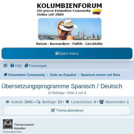
Kolumbienforum - Das
grosse Forum der
Freunde Kolumbiens
Reisen, Auswandern, Kultur, Politik, Geschichte und Visum in Kolumbien und Venezuela.
Austausch, Erfahrungen und Gemeinschaft im Kolumbienforum
Open menu
FAQ
Forenregeln
Kolumbien Community
Todo en Español
Spanisch lernen mit Riza
Übersetzungsprogramme Spanisch / Deutsch
10 Beiträge • Seite
1
von
1
Aufrufe:
2041
•
Beiträge:
10
•
Lesezeichen:
0
•
Abonnenten:
1
Thema abonnieren
Themenstarter
klassiker
Kolumbienfan