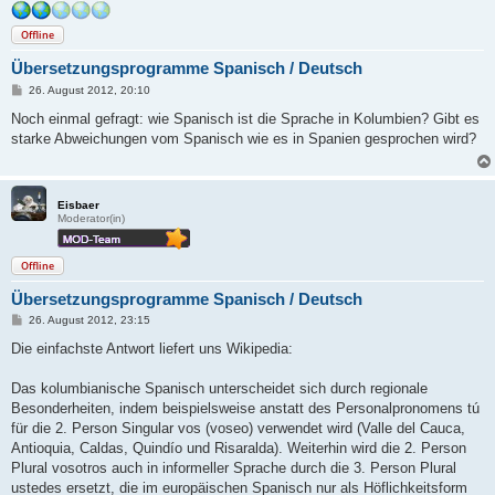
Offline
Übersetzungsprogramme Spanisch / Deutsch
B
26. August 2012, 20:10
e
i
Noch einmal gefragt: wie Spanisch ist die Sprache in Kolumbien? Gibt es
t
starke Abweichungen vom Spanisch wie es in Spanien gesprochen wird?
r
a
g
Eisbaer
Moderator(in)
Offline
Übersetzungsprogramme Spanisch / Deutsch
B
26. August 2012, 23:15
e
i
Die einfachste Antwort liefert uns Wikipedia:
t
r
a
Das kolumbianische Spanisch unterscheidet sich durch regionale
g
Besonderheiten, indem beispielsweise anstatt des Personalpronomens tú
für die 2. Person Singular vos (voseo) verwendet wird (Valle del Cauca,
Antioquia, Caldas, Quindío und Risaralda). Weiterhin wird die 2. Person
Plural vosotros auch in informeller Sprache durch die 3. Person Plural
ustedes ersetzt, die im europäischen Spanisch nur als Höflichkeitsform