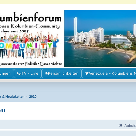
m der Freunde Kolumbiens
ien und Venezuela. Austausch, Erfahrungen und Gemeinschaft im Kolumbienforum
mungen
TV - Live
Persönlichkeiten
Venezuela - Kolumbiens 
n & Neuigkeiten
2010
en
Aufruf