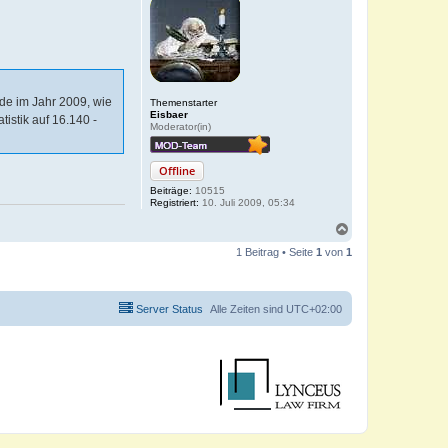
de im Jahr 2009, wie
Themenstarter
Eisbaer
tistik auf 16.140 -
Moderator(in)
Offline
Beiträge:
10515
Registriert:
10. Juli 2009, 05:34
N
a
1 Beitrag • Seite
1
von
1
c
h
o
b
Server Status
Alle Zeiten sind
UTC+02:00
e
n