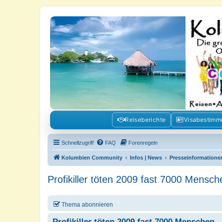
Kolumbienforum - Das grosse Foru
Reisen, Auswandern, Kultur, Politik, Geschichte und Visum in Kolumb
Reiseberichte
Visabestim
Schnellzugriff
FAQ
Forenregeln
Kolumbien Community
Infos | News
Presseinformatione
Profikiller töten 2009 fast 7000 Mensch
Thema abonnieren
Profikiller töten 2009 fast 7000 Menschen