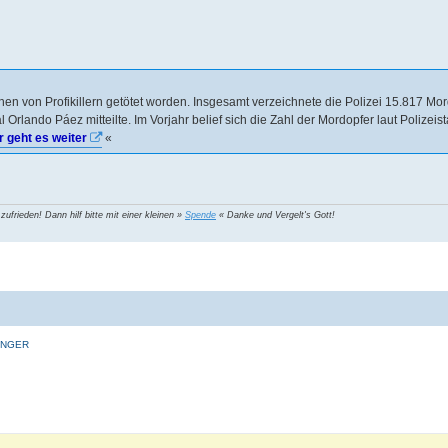
n von Profikillern getötet worden. Insgesamt verzeichnete die Polizei 15.817 Mor
Orlando Páez mitteilte. Im Vorjahr belief sich die Zahl der Mordopfer laut Polizeista
r geht es weiter
«
 zufrieden! Dann hilf bitte mit einer kleinen »
Spende
« Danke und Vergelt's Gott!
INGER