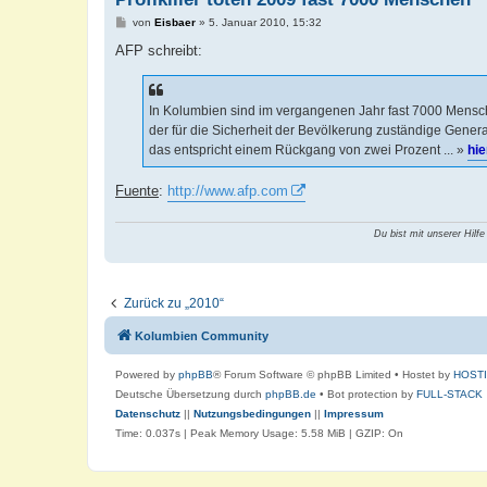
B
von
Eisbaer
»
5. Januar 2010, 15:32
e
i
AFP schreibt:
t
r
a
g
In Kolumbien sind im vergangenen Jahr fast 7000 Mensche
der für die Sicherheit der Bevölkerung zuständige General 
das entspricht einem Rückgang von zwei Prozent ... »
hie
Fuente
:
http://www.afp.com
Du bist mit unserer Hilfe
Zurück zu „2010“
Kolumbien Community
Powered by
phpBB
® Forum Software © phpBB Limited
• Hostet by
HOST
Deutsche Übersetzung durch
phpBB.de
• Bot protection by
FULL-STACK
Datenschutz
||
Nutzungsbedingungen
||
Impressum
Time: 0.037s
| Peak Memory Usage: 5.58 MiB | GZIP: On