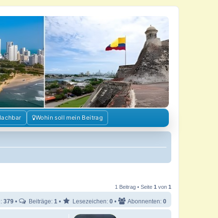
Nachbar
Wohin soll mein Beitrag
1 Beitrag • Seite
1
von
1
e:
379
•
Beiträge:
1
•
Lesezeichen:
0
•
Abonnenten:
0