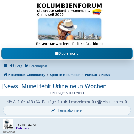
Kolumbienforum - Das
grosse Forum der
Freunde Kolumbiens
Reisen, Auswandern, Kultur, Politik, Geschichte und Visum in Kolumbien und Venezuela.
Austausch, Erfahrungen und Gemeinschaft im Kolumbienforum
Open menu
FAQ
Forenregeln
Kolumbien Community
Sport in Kolumbien
Fußball
News
[News] Muriel fehlt Udine neun Wochen
1 Beitrag • Seite
1
von
1
Aufrufe:
413
•
Beiträge:
1
•
Lesezeichen:
0
•
Abonnenten:
0
Thema abonnieren
Themenstarter
Coticiario
Newsbot