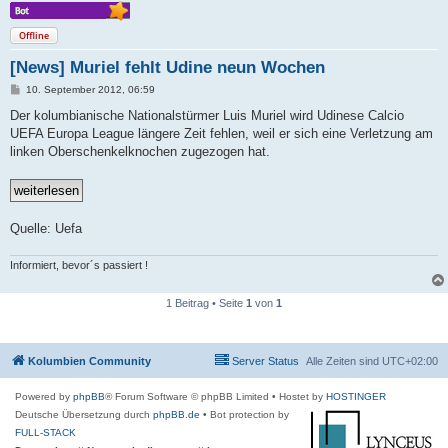
Offline
[News] Muriel fehlt Udine neun Wochen
B
10. September 2012, 06:59
e
i
Der kolumbianische Nationalstürmer Luis Muriel wird Udinese Calcio
t
UEFA Europa League längere Zeit fehlen, weil er sich eine Verletzung am
r
a
linken Oberschenkelknochen zugezogen hat.
g
Quelle: Uefa
Informiert, bevor´s passiert !
1 Beitrag • Seite
1
von
1
Kolumbien Community
Server Status
Alle Zeiten sind
UTC+02:00
Powered by
phpBB
® Forum Software © phpBB Limited
• Hostet by
HOSTINGER
Deutsche Übersetzung durch
phpBB.de
• Bot protection by
FULL-STACK