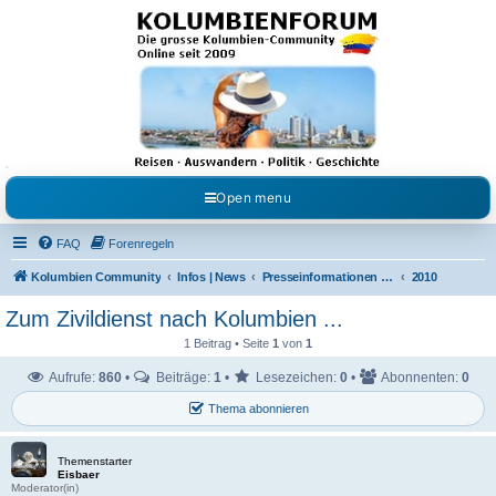
Kolumbienforum - Das
grosse Forum der
Freunde Kolumbiens
Reisen, Auswandern, Kultur, Politik, Geschichte und Visum in Kolumbien und Venezuela.
Austausch, Erfahrungen und Gemeinschaft im Kolumbienforum
Open menu
FAQ
Forenregeln
Kolumbien Community
Infos | News
Presseinformationen & Neuigkeiten
2010
Zum Zivildienst nach Kolumbien ...
1 Beitrag • Seite
1
von
1
Aufrufe:
860
•
Beiträge:
1
•
Lesezeichen:
0
•
Abonnenten:
0
Thema abonnieren
Themenstarter
Eisbaer
Moderator(in)