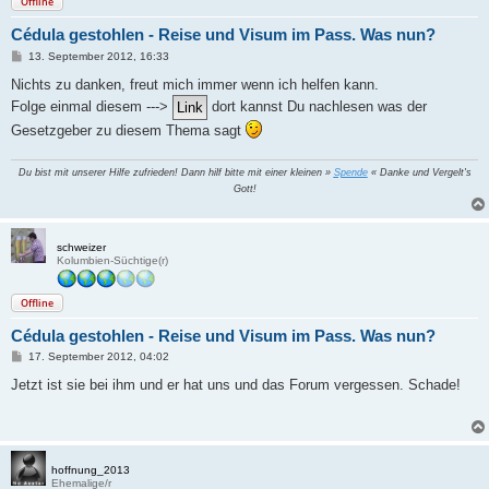
Offline
Cédula gestohlen - Reise und Visum im Pass. Was nun?
B
13. September 2012, 16:33
e
i
Nichts zu danken, freut mich immer wenn ich helfen kann.
t
Folge einmal diesem --->
dort kannst Du nachlesen was der
r
a
Gesetzgeber zu diesem Thema sagt
g
Du bist mit unserer Hilfe zufrieden! Dann hilf bitte mit einer kleinen »
Spende
« Danke und Vergelt's
Gott!
schweizer
Kolumbien-Süchtige(r)
Offline
Cédula gestohlen - Reise und Visum im Pass. Was nun?
B
17. September 2012, 04:02
e
i
Jetzt ist sie bei ihm und er hat uns und das Forum vergessen. Schade!
t
r
a
g
hoffnung_2013
Ehemalige/r