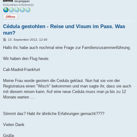
mr-propper
Kolumbien-Infizierte(r)
Offline
Cédula gestohlen - Reise und Visum im Pass. Was
nun?
B
13. September 2012, 12:40
e
i
Hallo ihc habe auch nochmal eine Frage zur Familienzusammenführung.
t
r
a
Wir haben den Flug heute.
g
Cali-Madrid-Frankfurt
Meine Frau wurde gestern die Cedula geklaut. Nun hat sie von der
Registratura einen "Wisch" bekommen und man sagte ihr, dass sie auch
mit diesem reisen kann. Auf eine neue Cedula muss man ja bis zu 12
Monate warten ....
Stimmt das? Habt ihr ähnliche Erfahrungen gemacht????
Vielen Dank
Grüße