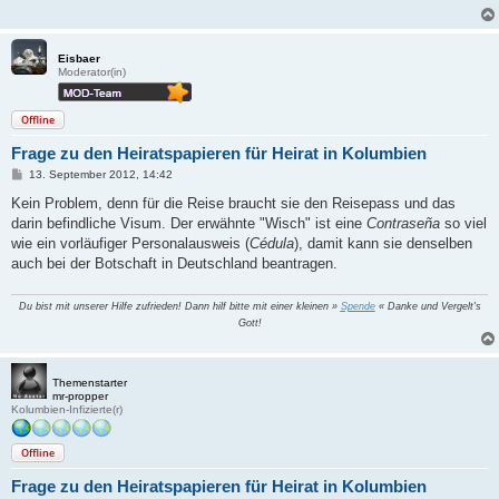
Eisbaer
Moderator(in)
Offline
Frage zu den Heiratspapieren für Heirat in Kolumbien
B
13. September 2012, 14:42
e
i
Kein Problem, denn für die Reise braucht sie den Reisepass und das
t
darin befindliche Visum. Der erwähnte "Wisch" ist eine
Contraseña
so viel
r
a
wie ein vorläufiger Personalausweis (
Cédula
), damit kann sie denselben
g
auch bei der Botschaft in Deutschland beantragen.
Du bist mit unserer Hilfe zufrieden! Dann hilf bitte mit einer kleinen »
Spende
« Danke und Vergelt's
Gott!
Themenstarter
mr-propper
Kolumbien-Infizierte(r)
Offline
Frage zu den Heiratspapieren für Heirat in Kolumbien