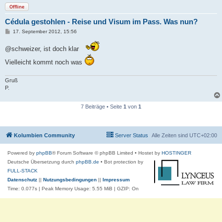
Offline
Cédula gestohlen - Reise und Visum im Pass. Was nun?
B
17. September 2012, 15:56
e
i
@schweizer, ist doch klar
t
r
a
Vielleicht kommt noch was
g
Gruß
P.
7 Beiträge • Seite
1
von
1
Kolumbien Community
Server Status
Alle Zeiten sind
UTC+02:00
Powered by
phpBB
® Forum Software © phpBB Limited
• Hostet by
HOSTINGER
Deutsche Übersetzung durch
phpBB.de
• Bot protection by
FULL-STACK
Datenschutz
||
Nutzungsbedingungen
||
Impressum
Time: 0.077s
| Peak Memory Usage: 5.55 MiB | GZIP: On