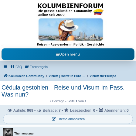
Kolumbienforum - Das
grosse Forum der
Freunde Kolumbiens
Reisen, Auswandern, Kultur, Politik, Geschichte und Visum in Kolumbien und Venezuela.
Austausch, Erfahrungen und Gemeinschaft im Kolumbienforum
Open menu
FAQ
Forenregeln
Kolumbien Community
Visum | Heirat in Europa | Visaangelegenheiten
Visum für Europa
Cédula gestohlen - Reise und Visum im Pass.
Was nun?
7 Beiträge • Seite
1
von
1
Aufrufe:
969
•
Beiträge:
7
•
Lesezeichen:
0
•
Abonnenten:
0
Thema abonnieren
Themenstarter