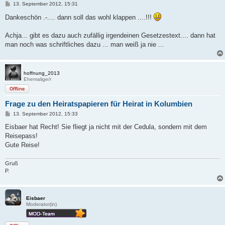
B
13. September 2012, 15:31
e
i
Dankeschön .-.... dann soll das wohl klappen ....!!!
t
r
a
Achja... gibt es dazu auch zufällig irgendeinen Gesetzestext.... dann hat
g
man noch was schriftliches dazu ... man weiß ja nie ...
hoffnung_2013
Ehemalige/r
Offline
Frage zu den Heiratspapieren für Heirat in Kolumbien
B
13. September 2012, 15:33
e
i
Eisbaer hat Recht! Sie fliegt ja nicht mit der Cedula, sondern mit dem
t
Reisepass!
r
a
Gute Reise!
g
Gruß
P.
Eisbaer
Moderator(in)