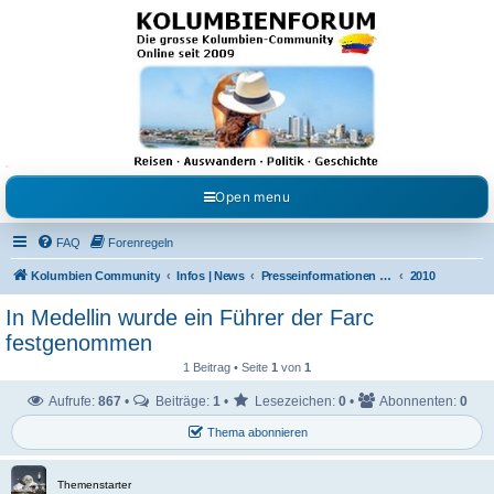
Kolumbienforum - Das
grosse Forum der
Freunde Kolumbiens
Reisen, Auswandern, Kultur, Politik, Geschichte und Visum in Kolumbien und Venezuela.
Austausch, Erfahrungen und Gemeinschaft im Kolumbienforum
Open menu
FAQ
Forenregeln
Kolumbien Community
Infos | News
Presseinformationen & Neuigkeiten
2010
In Medellin wurde ein Führer der Farc
festgenommen
1 Beitrag • Seite
1
von
1
Aufrufe:
867
•
Beiträge:
1
•
Lesezeichen:
0
•
Abonnenten:
0
Thema abonnieren
Themenstarter