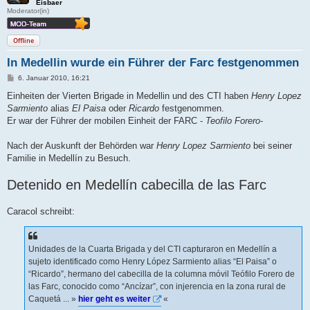
Eisbaer
Moderator(in)
Offline
In Medellin wurde ein Führer der Farc festgenommen
B
6. Januar 2010, 16:21
e
i
Einheiten der Vierten Brigade in Medellin und des CTI haben
Henry Lopez
t
Sarmiento
alias
El Paisa
oder
Ricardo
festgenommen.
r
a
Er war der Führer der mobilen Einheit der FARC -
Teofilo Forero
-
g
Nach der Auskunft der Behörden war
Henry Lopez Sarmiento
bei seiner
Familie in Medellín zu Besuch.
Detenido en Medellín cabecilla de las Farc
Caracol schreibt:
Unidades de la Cuarta Brigada y del CTI capturaron en Medellín a
sujeto identificado como Henry López Sarmiento alias “El Paisa” o
“Ricardo”, hermano del cabecilla de la columna móvil Teófilo Forero de
las Farc, conocido como “Ancízar”, con injerencia en la zona rural de
Caquetá ... »
hier geht es weiter
«