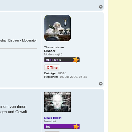
N
a
c
h
o
b
e
n
ügbar. Eisbaer - Moderator
Themenstarter
Eisbaer
Moderator(in)
Offline
Beiträge:
10516
Registriert:
10. Juli 2009, 05:34
N
a
c
h
o
b
einem von ihnen
e
ogen und Gewalt.
n
News Robot
Newsbot