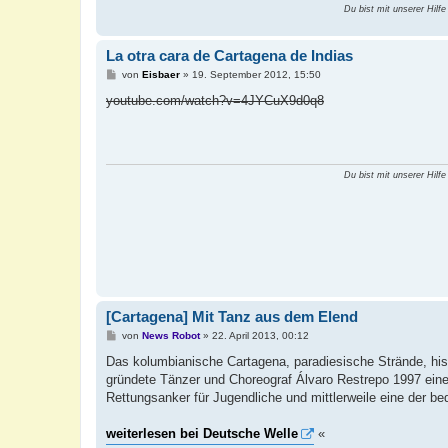
Du bist mit unserer Hilfe
La otra cara de Cartagena de Indias
B
von
Eisbaer
»
19. September 2012, 15:50
e
i
youtube.com/watch?v=4JYCuX9d0q8
t
r
a
g
Du bist mit unserer Hilfe
[Cartagena] Mit Tanz aus dem Elend
B
von
News Robot
»
22. April 2013, 00:12
e
i
Das kolumbianische Cartagena, paradiesische Strände, hist
t
gründete Tänzer und Choreograf Álvaro Restrepo 1997 eine
r
a
Rettungsanker für Jugendliche und mittlerweile eine der 
g
weiterlesen bei Deutsche Welle
«