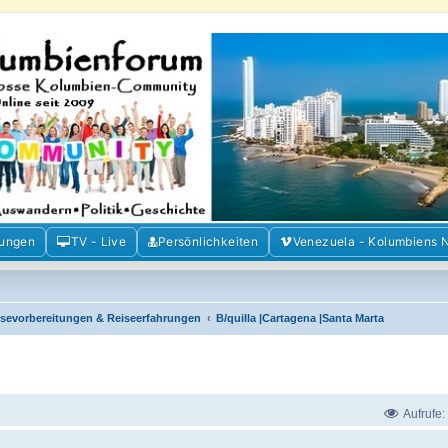
m der Freunde Kolumbiens
ien und Venezuela. Austausch, Erfahrungen und Gemeinschaft im Kolumbienforum
mungen
TV - Live
Persönlichkeiten
Venezuela - Kolumbiens 
isevorbereitungen & Reiseerfahrungen
B/quilla |Cartagena |Santa Marta
Aufrufe: