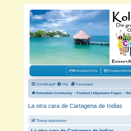
Kolumbienforum - Das grosse Foru
Reisen, Auswandern, Kultur, Politik, Geschichte und Visum in Kolumb
Reiseberichte
Visabestim
Schnellzugriff
FAQ
Forenregeln
Kolumbien Community
Festland | Allgemeine Fragen
Re
La otra cara de Cartagena de Indias
Thema abonnieren
La otra cara de Cartagena de Indias