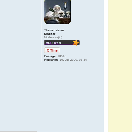
Themenstarter
Eisbaer
Moderator(in)
Offline
Beiträge:
10516
Registriert:
10. Juli 2009, 05:34