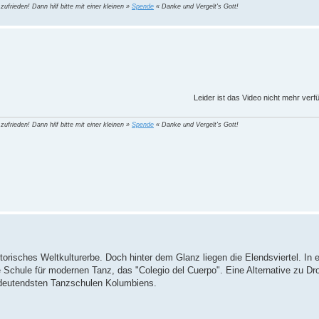
 zufrieden! Dann hilf bitte mit einer kleinen »
Spende
« Danke und Vergelt's Gott!
Leider ist das Video nicht mehr verf
 zufrieden! Dann hilf bitte mit einer kleinen »
Spende
« Danke und Vergelt's Gott!
orisches Weltkulturerbe. Doch hinter dem Glanz liegen die Elendsviertel. In 
 Schule für modernen Tanz, das "Colegio del Cuerpo". Eine Alternative zu Dr
bedeutendsten Tanzschulen Kolumbiens.